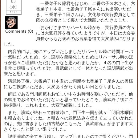
03
一番弟子Ｋ籐君をはじめ、二番弟子Ｓ木さん、六
(水)
番弟子Ｈ本君、七番弟子Ｔ尾さんにも出演いただ
2010
き、三番弟子Ｔ田さんは、文化祭の実行委員として
蔭の立役者として裏方で大活躍いただきました。
おかげさまでリハーサル時から、実行委員の方々
Comments (0)
には大変好評を得ていたようですが、本日は大会委
員長からもお褒めのお言葉を得て大変励みになりま
した。
内容的には、先にアップいたしましたリハーサル時に時間オーバ
ー気味だったため、少し説明を簡略化したためにリハーサル時のほ
うが色々ご理解いただけたかなと思われましたが、４名の門下生が
非常に頑張っていただけ、眞武館として一体となった説明演武が出
来たと思います。
演武終了後、六番弟子Ｈ本君のご両親や七番弟子Ｔ尾さんの奥様
にもご挨拶いただき、大変ありがたく嬉しい日となりました。
師匠である門川師範もお忙しい中をお時間を割いていただき、他
の御用でお出でいただけないと思っていたところ、演武終了後にご
挨拶賜り、これもまた、大変恐縮致しました。
また、演武が終わって解散時に、門下生一同が其々「明日木曜日
も稽古ありますよね」と稽古への意気込みを伝えて去っていかれた
のは、先に書きました稽古熱がこもった「眞武館魂」がますます大
きくなったと嬉しい限りでした。
説明演武の全てを収録し、アップしましたのでご覧ください。門