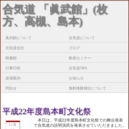
合気道 「眞武館」(枚
方、高槻、島本)
眞武館について
合気道について
合気道信念
ブログ
映像館
動画セミナー
行事日程
合気道TIPS
道場案内
お知らせ
問合せ
無料体験稽古について
平成22年度島本町文化祭
本日は、平成22年度島本町文化祭での舞台発表
11月
で合気道の説明演武を発表させていただきました。