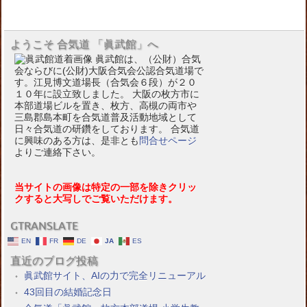
ようこそ 合気道 「眞武館」へ
眞武館は、（公財）合気
会ならびに(公財)大阪合気会公認合気道場で
す。江見博文道場長（合気会６段）が２０
１０年に設立致しました。 大阪の枚方市に
本部道場ビルを置き、枚方、高槻の両市や
三島郡島本町を合気道普及活動地域として
日々合気道の研鑽をしております。 合気道
に興味のある方は、是非とも
問合せページ
よりご連絡下さい。
当サイトの画像は特定の一部を除きクリッ
クすると大写しでご覧いただけます。
GTRANSLATE
EN
FR
DE
JA
ES
直近のブログ投稿
眞武館サイト、AIの力で完全リニューアル
43回目の結婚記念日