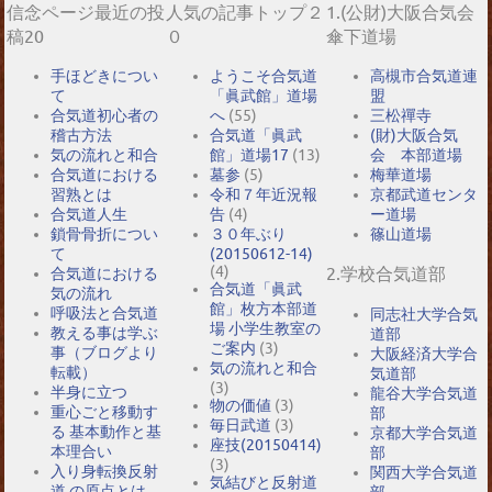
信念ページ最近の投
人気の記事トップ２
1.(公財)大阪合気会
稿20
０
傘下道場
手ほどきについ
ようこそ合気道
高槻市合気道連
て
「眞武館」道場
盟
合気道初心者の
へ
(55)
三松禪寺
稽古方法
合気道「眞武
(財)大阪合気
気の流れと和合
館」道場17
(13)
会 本部道場
合気道における
墓参
(5)
梅華道場
習熟とは
令和７年近況報
京都武道センタ
合気道人生
告
(4)
ー道場
鎖骨骨折につい
３０年ぶり
篠山道場
て
(20150612-14)
(4)
2.学校合気道部
合気道における
合気道「眞武
気の流れ
館」枚方本部道
呼吸法と合気道
同志社大学合気
場 小学生教室の
教える事は学ぶ
道部
ご案内
(3)
事（ブログより
大阪経済大学合
気の流れと和合
転載）
気道部
(3)
半身に立つ
龍谷大学合気道
物の価値
(3)
重心ごと移動す
部
毎日武道
(3)
る 基本動作と基
京都大学合気道
座技(20150414)
本理合い
部
(3)
入り身転換反射
関西大学合気道
気結びと反射道
道 の原点とは
部