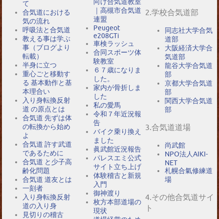
向け合気道教室
て
｜高槻市合気道
2.学校合気道部
合気道における
連盟
気の流れ
Peugeot
呼吸法と合気道
同志社大学合気
e208GTi
教える事は学ぶ
道部
車検ラッシュ
事（ブログより
大阪経済大学合
合同スポーツ体
転載）
気道部
験教室
半身に立つ
龍谷大学合気道
６７歳になりま
重心ごと移動す
部
した。
る 基本動作と基
京都大学合気道
家内が骨折しま
本理合い
部
した
入り身転換反射
関西大学合気道
私の愛馬
道 の原点とは
部
令和７年近況報
合気道 先ずは体
告
の転換から始め
3.合気道道場
バイク乗り換え
よ
ました
合気道 許す武道
尚武館
眞武館近況報告
であるために
NPO法人AIKI-
パレスエミ公式
合気道 と少子高
NET
サイト立ち上げ
札幌合氣修練道
齢化問題
体験稽古と新規
場
合気道 道友とは
入門
一刻者
御神渡り
4.その他合気道サイ
入り身転換反射
枚方本部道場の
道の入り身
ト
現状
見切りの稽古