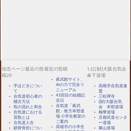
信念ページ最近の投
最近の投稿
1.(公財)大阪合気会
稿20
傘下道場
眞武館サイト、
AIの力で完全リ
手ほどきについ
高槻市合気道連
ニューアル
て
盟
43回目の結婚記
合気道初心者の
三松禪寺
念日
稽古方法
(財)大阪合気
合気道「眞武
気の流れと和合
会 本部道場
館」枚方本部道
合気道における
梅華道場
場 小学生教室の
習熟とは
京都武道センタ
ご案内
合気道人生
ー道場
高槻市の小学生
鎖骨骨折につい
篠山道場