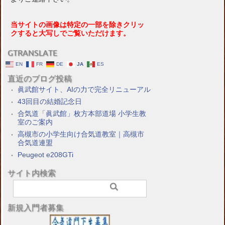
当サイトの画像は特定の一部を除きクリッ
クすると大写しでご覧いただけます。
GTRANSLATE
EN
FR
DE
JA
ES
直近のブログ投稿
眞武館サイト、AIの力で完全リニューアル
43回目の結婚記念日
合気道「眞武館」枚方本部道場 小学生教
室のご案内
高槻市の小学生向け合気道教室｜高槻市
合気道連盟
Peugeot e208GTi
サイト内検索
新規入門者募集