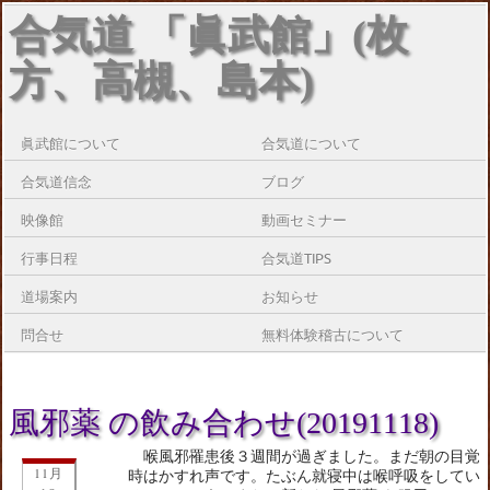
合気道 「眞武館」(枚
方、高槻、島本)
眞武館について
合気道について
合気道信念
ブログ
映像館
動画セミナー
行事日程
合気道TIPS
道場案内
お知らせ
問合せ
無料体験稽古について
風邪薬 の飲み合わせ(20191118)
喉風邪罹患後３週間が過ぎました。まだ朝の目覚
11月
時はかすれ声です。たぶん就寝中は喉呼吸をしてい