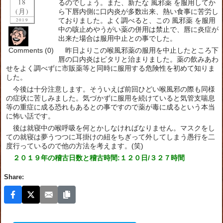
18
るのでしょう。また、新たな 風邪薬 を服用してか
(月)
ら下唇内側に口内炎が多数出来、熱い食事に苦労し
ておりました。よく調べると、この 風邪薬 を服用
2019
中の咳止めやうがい薬の併用は禁止で、唇に炎症が
出来た場合は服用中止との事でした。
Comments (0)
昨日よりこの喉風邪薬の服用を中止したところ下
唇の口内炎はピタリと治まりました。薬の飲みあわ
せをよく調べずに市販薬等と同時に服用する危険性を初めて知りま
した。
今後は十分注意します。そういえば前回ひどい喉風邪の際も同様
の症状に苦しみました。気づかずに服用を続けていると気管支喘息
等の重症に成る恐れもあるとの事ですので薬が毒に成るという本当
に怖い話です。
後は就寝中の喉呼吸を何とかしなければなりません。マスクをし
ての就寝は夢うつつに耳掛けの紐をちぎって外してしまう愚行を二
度行っているので他の方法を考えます。(笑)
２０１９年の稽古日数と稽古時間:１２０日/３２７時間
Share: