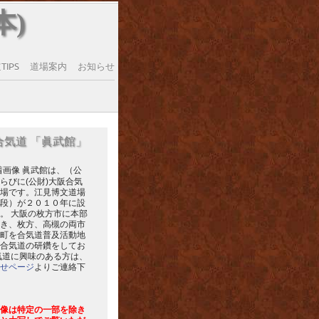
本)
IPS
道場案内
お知らせ
合気道 「眞武館」
眞武館は、（公
らびに(公財)大阪合気
場です。江見博文道場
段）が２０１０年に設
。 大阪の枚方市に本部
き、枚方、高槻の両市
町を合気道普及活動地
合気道の研鑽をしてお
気道に興味のある方は、
せページ
よりご連絡下
像は特定の一部を除き