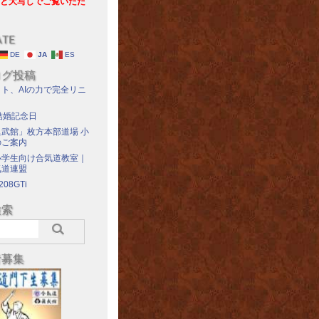
と大写しでご覧いただ
ATE
DE
JA
ES
ログ投稿
ト、AIの力で完全リニ
結婚記念日
武館」枚方本部道場 小
のご案内
小学生向け合気道教室｜
気道連盟
208GTi
検索
者募集