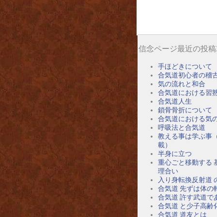
信念ページ最近の投稿
手ほどきについて
合気道初心者の稽
気の流れと和合
合気道における習
合気道人生
鎖骨骨折について
合気道における気
呼吸法と合気道
教える事は学ぶ事
載）
半身に立つ
重心ごと移動する 
理合い
入り身転換反射道 
合気道 先ずは体の
合気道 許す武道で
合気道 と少子高齢
合気道 道友とは