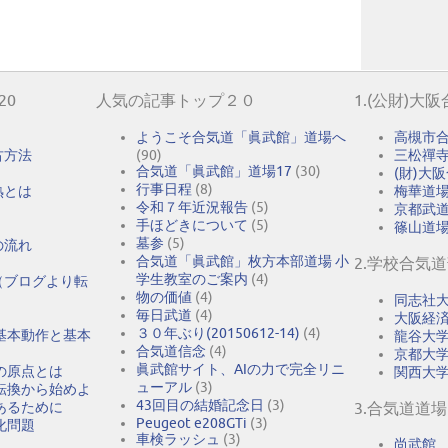
20
人気の記事トップ２０
1.(公財)大
ようこそ合気道「眞武館」道場へ
高槻市
古方法
(90)
三松禪
合気道「眞武館」道場17
(30)
(財)大
行事日程
(8)
熟とは
梅華道
令和７年近況報告
(5)
京都武
手ほどきについて
(5)
篠山道
墓参
(5)
の流れ
合気道「眞武館」枚方本部道場 小
2.学校合気
学生教室のご案内
(4)
（ブログより転
物の価値
(4)
同志社
毎日武道
(4)
大阪経
３０年ぶり(20150612-14)
(4)
基本動作と基本
龍谷大
合気道信念
(4)
京都大
眞武館サイト、AIの力で完全リニ
の原点とは
関西大
ューアル
(3)
転換から始めよ
43回目の結婚記念日
(3)
あるために
3.合気道道場
Peugeot e208GTi
(3)
化問題
車検ラッシュ
(3)
尚武館