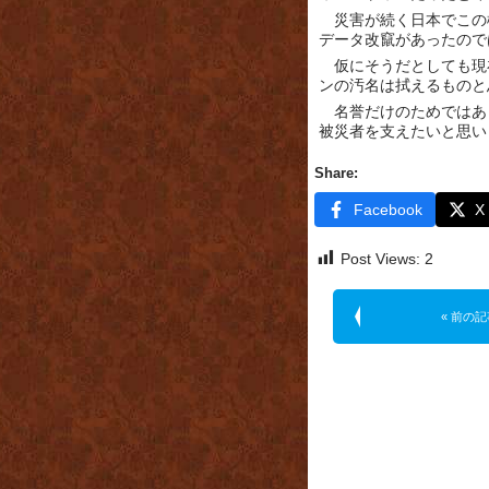
災害が続く日本でこの
データ改竄があったので
仮にそうだとしても現
ンの汚名は拭えるものと
名誉だけのためではあ
被災者を支えたいと思い
Share:
Facebook
X
Post Views:
2
« 前の記