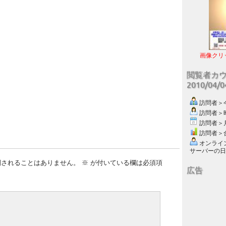
画像クリ
閲覧者カ
2010/04/
訪問者＞今日
訪問者＞昨日
訪問者＞月別
訪問者＞合計
オンライン数
サーバーの日付 :
開されることはありません。
※
が付いている欄は必須項
広告