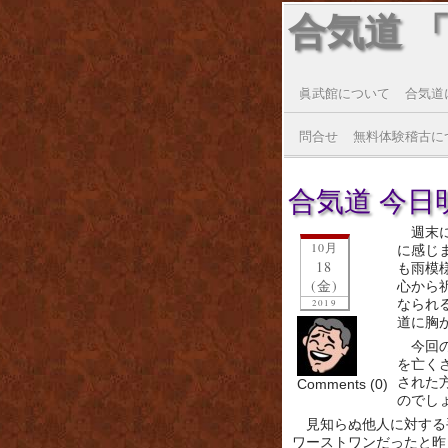
合気道 
眞武館について
合気道
問合せ
無料体験稽古に
合気道 今日明
週末
10月
に感じ
18
も雨模
(金)
心から
なられ
2019
道に胸
今回
を亡く
された
Comments (0)
のでし
見知らぬ他人に対する
ワーストワンだったと昨