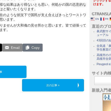
クリックする
様な結果はあり得ないとも思い、何処かの国の恣意的な
けます。
はと疑いたくなります。
GTRANSL
在のような状況下で国民が支え合えばきっとワーストワ
思います。
EN
FR
りませんが大和魂の見せ所かと思います。皆で頑張って
直近のブ
ます。
眞武館サイ
ューアル
43回目の
合気道「眞
Email
Copy
学生教室
高槻市の
高槻市合
Peugeot e
事
サイト内
次の記事 »
新規入門