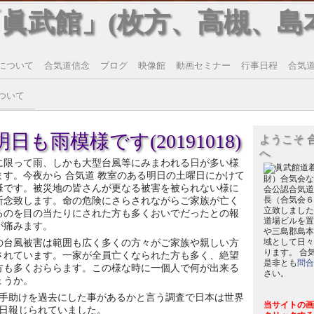
「眞武館」(枚方、高槻、島
について
合気道信念
ブログ
映像館
動画セミナー
行事日程
合気道T
ついて
日も雨模様です(20191018)
ようこそ 
へ
に限って雨、しかも大型台風等にみまわれる日が多い様
ます。今夜から 合気道 教室のある明日の土曜日にかけて
財）合気会な
様です。被災地の皆さんが更なる被害を被られない様に
会公認合気道
祈念致します。命の危険にさらされながらご家族が亡く
長（合気会６
立致しました
るのを目の当たりにされた方も多くおいでだったとの報
道場ビルを置
が痛みます。
や三島郡島本
の台風被害は範囲も広く多くの方々がご家族や親しい方
域として日々
ります。 合
されています。一家が全員亡くなられた方も多く、絶望
是非とも
問合
方も多くおららます。この様な時に一個人で何が出来る
さい。
ょうか。
手助けを過去にした事があるかと言う調査で日本は世界
当サイトの画
日報じられていました。