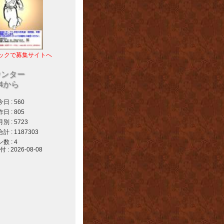
ックで募集サイトへ
ウンター
04から
 : 560
 : 805
 : 5723
 : 1187303
 : 4
 2026-08-08