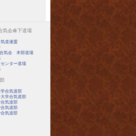
阪合気会傘下道場
合気道連盟
寺
阪合気会 本部道場
場
道センター道場
場
道部
大学合気道部
済大学合気道部
学合気道部
学合気道部
学合気道部