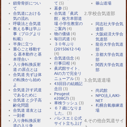
鎖骨骨折につい
て
(5)
篠山道場
て
墓参
(5)
2.学校合気道部
合気道における
合気道「眞武
気の流れ
館」枚方本部道
呼吸法と合気道
場 小学生教室の
同志社大学合気
教える事は学ぶ
ご案内
(4)
道部
事（ブログより
物の価値
(4)
大阪経済大学合
転載）
毎日武道
(4)
気道部
半身に立つ
３０年ぶり
龍谷大学合気道
重心ごと移動す
(20150612-14)
部
(4)
る 基本動作と基
京都大学合気道
合気道信念
(4)
本理合い
部
行事日程
(4)
入り身転換反射
関西大学合気道
眞武館サイト、
道 の原点とは
部
AIの力で完全リ
合気道 先ずは体
ニューアル
(3)
の転換から始め
3.合気道道場
43回目の結婚記
よ
念日
(3)
合気道 許す武道
尚武館
Peugeot
であるために
NPO法人AIKI-
e208GTi
(3)
合気道 と少子高
NET
車検ラッシュ
(3)
札幌合氣修練道
齢化問題
６７歳になりま
場
合気道 道友とは
した。
(3)
一刻者
パレスエミ公式
4.その他合気道サイ
入り身転換反射
サイト立ち上げ
道の入り身
ト