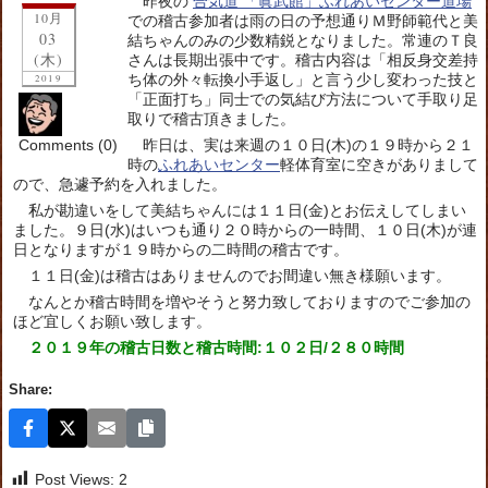
昨夜の
合気道 「眞武館」ふれあいセンター道場
10月
での稽古参加者は雨の日の予想通りＭ野師範代と美
03
結ちゃんのみの少数精鋭となりました。常連のＴ良
(木)
さんは長期出張中です。稽古内容は「相反身交差持
ち体の外々転換小手返し」と言う少し変わった技と
2019
「正面打ち」同士での気結び方法について手取り足
取りで稽古頂きました。
Comments (0)
昨日は、実は来週の１０日(木)の１９時から２１
時の
ふれあいセンター
軽体育室に空きがありまして
ので、急遽予約を入れました。
私が勘違いをして美結ちゃんには１１日(金)とお伝えしてしまい
ました。９日(水)はいつも通り２０時からの一時間、１０日(木)が連
日となりますが１９時からの二時間の稽古です。
１１日(金)は稽古はありませんのでお間違い無き様願います。
なんとか稽古時間を増やそうと努力致しておりますのでご参加の
ほど宜しくお願い致します。
２０１９年の稽古日数と稽古時間:１０２日/２８０時間
Share:
Post Views:
2