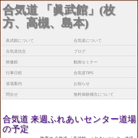
合気道 「眞武館」(枚
方、高槻、島本)
眞武館について
合気道について
合気道信念
ブログ
映像館
動画セミナー
行事日程
合気道TIPS
道場案内
お知らせ
問合せ
無料体験稽古について
合気道 来週ふれあいセンター道場
の予定