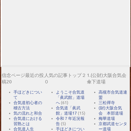
信念ページ最近の投
人気の記事トップ２
1.(公財)大阪合気会
稿20
０
傘下道場
手ほどきについ
ようこそ合気道
高槻市合気道連
て
「眞武館」道場
盟
合気道初心者の
へ
(61)
三松禪寺
稽古方法
合気道「眞武
(財)大阪合気
気の流れと和合
館」道場17
(15)
会 本部道場
合気道における
令和７年近況報
梅華道場
習熟とは
告
(5)
京都武道センタ
合気道人生
手ほどきについ
ー道場