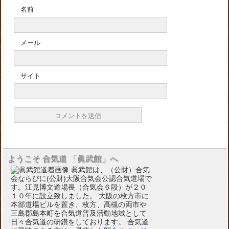
名前
メール
サイト
ようこそ 合気道 「眞武館」へ
眞武館は、（公財）合気
会ならびに(公財)大阪合気会公認合気道場で
す。江見博文道場長（合気会６段）が２０
１０年に設立致しました。 大阪の枚方市に
本部道場ビルを置き、枚方、高槻の両市や
三島郡島本町を合気道普及活動地域として
日々合気道の研鑽をしております。 合気道