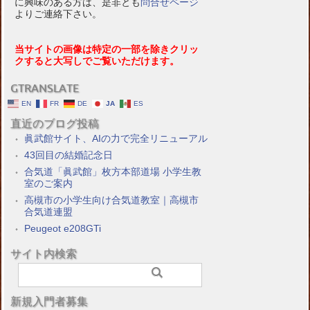
に興味のある方は、是非とも
問合せページ
よりご連絡下さい。
当サイトの画像は特定の一部を除きクリッ
クすると大写しでご覧いただけます。
GTRANSLATE
EN
FR
DE
JA
ES
直近のブログ投稿
眞武館サイト、AIの力で完全リニューアル
43回目の結婚記念日
合気道「眞武館」枚方本部道場 小学生教
室のご案内
高槻市の小学生向け合気道教室｜高槻市
合気道連盟
Peugeot e208GTi
サイト内検索
新規入門者募集