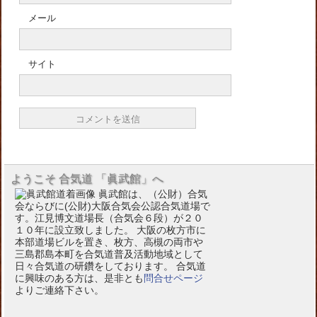
メール
サイト
ようこそ 合気道 「眞武館」へ
眞武館は、（公財）合気
会ならびに(公財)大阪合気会公認合気道場で
す。江見博文道場長（合気会６段）が２０
１０年に設立致しました。 大阪の枚方市に
本部道場ビルを置き、枚方、高槻の両市や
三島郡島本町を合気道普及活動地域として
日々合気道の研鑽をしております。 合気道
に興味のある方は、是非とも
問合せページ
よりご連絡下さい。