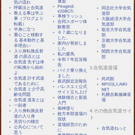
連盟
気の流れ
Peugeot
呼吸法と合気道
同志社大学合気
e208GTi
教える事は学ぶ
道部
車検ラッシュ
事（ブログより
大阪経済大学合
合同スポーツ体
転載）
気道部
験教室
半身に立つ
龍谷大学合気道
６７歳になりま
重心ごと移動す
部
した。
る 基本動作と基
京都大学合気道
家内が骨折しま
本理合い
部
した
入り身転換反射
関西大学合気道
私の愛馬
道 の原点とは
部
令和７年近況報
合気道 先ずは体
告
の転換から始め
3.合気道道場
バイク乗り換え
よ
ました
合気道 許す武道
尚武館
眞武館近況報告
であるために
NPO法人AIKI-
パレスエミ公式
合気道 と少子高
NET
サイト立ち上げ
札幌合氣修練道
齢化問題
体験稽古と新規
場
合気道 道友とは
入門
一刻者
御神渡り
4.その他合気道サイ
入り身転換反射
枚方本部道場の
道の入り身
ト
現状
見切りの稽古
道場経営のため
公共心について
合気道ねっと
に
思う