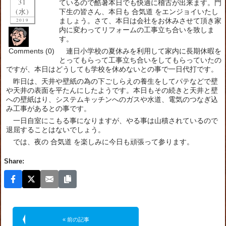
31
ているので酷暑本日でも快適に稽古が出来ます。門
(水)
下生の皆さん、本日も 合気道 をエンジョイいたし
ましょう。さて、本日は会社をお休みさせて頂き家
2019
内に変わってリフォームの工事立ち合いを致しま
す。
Comments (0)
連日小学校の夏休みを利用して家内に長期休暇を
とってもらって工事立ち合いをしてもらっていたの
ですが、本日はどうしても学校を休めないとの事で一日代打です。
昨日は、天井や壁紙の為の下ごしらえの養生をしてパテなどで壁
や天井の表面を平たんにしたようです。本日もその続きと天井と壁
への壁紙はり、システムキッチンへのガスや水道、電気のつなぎ込
み工事があるとの事です。
一日自室にこもる事になりますが、やる事は山積されているので
退屈することはないでしょう。
では、夜の 合気道 を楽しみに今日も頑張って参ります。
Share:
« 前の記事