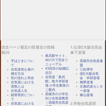
信念ページ最近の投
最近の投稿
1.(公財)大阪合気会
稿20
傘下道場
眞武館サイト、
AIの力で完全リ
手ほどきについ
高槻市合気道連
ニューアル
て
盟
43回目の結婚記
合気道初心者の
三松禪寺
念日
稽古方法
(財)大阪合気
合気道「眞武
気の流れと和合
会 本部道場
館」枚方本部道
合気道における
梅華道場
場 小学生教室の
習熟とは
京都武道センタ
ご案内
合気道人生
ー道場
高槻市の小学生
鎖骨骨折につい
篠山道場
向け合気道教室
て
｜高槻市合気道
2.学校合気道部
合気道における