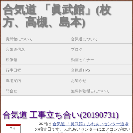
合気道 「眞武館」(枚
方、高槻、島本)
眞武館について
合気道について
合気道信念
ブログ
映像館
動画セミナー
行事日程
合気道TIPS
道場案内
お知らせ
問合せ
無料体験稽古について
合気道 工事立ち合い(20190731)
本日は
合気道 「眞武館」ふれあいセンター道場
7月
の稽古日です。ふれあいセンターはエアコンが効い