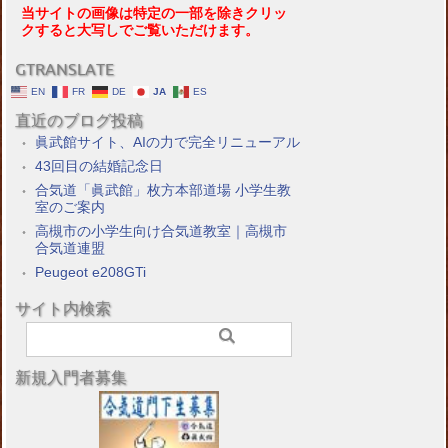
当サイトの画像は特定の一部を除きクリッ
クすると大写しでご覧いただけます。
GTRANSLATE
EN
FR
DE
JA
ES
直近のブログ投稿
眞武館サイト、AIの力で完全リニューアル
43回目の結婚記念日
合気道「眞武館」枚方本部道場 小学生教
室のご案内
高槻市の小学生向け合気道教室｜高槻市
合気道連盟
Peugeot e208GTi
サイト内検索
新規入門者募集