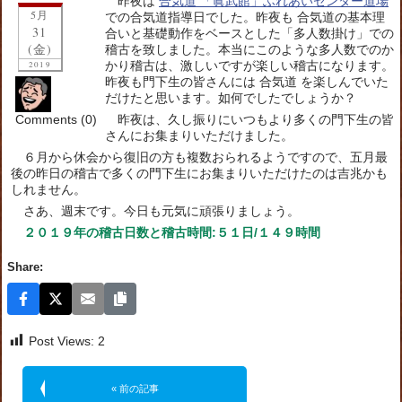
昨夜は
合気道 「眞武館」ふれあいセンター道場
5月
での合気道指導日でした。昨夜も 合気道の基本理
31
合いと基礎動作をベースとした「多人数掛け」での
(金)
稽古を致しました。本当にこのような多人数でのか
かり稽古は、激しいですが楽しい稽古になります。
2019
昨夜も門下生の皆さんには 合気道 を楽しんでいた
だけたと思います。如何でしたでしょうか？
Comments (0)
昨夜は、久し振りにいつもより多くの門下生の皆
さんにお集まりいただけました。
６月から休会から復旧の方も複数おられるようですので、五月最
後の昨日の稽古で多くの門下生にお集まりいただけたのは吉兆かも
しれません。
さあ、週末です。今日も元気に頑張りましょう。
２０１９年の稽古日数と稽古時間:５１日/１４９時間
Share:
Post Views:
2
« 前の記事