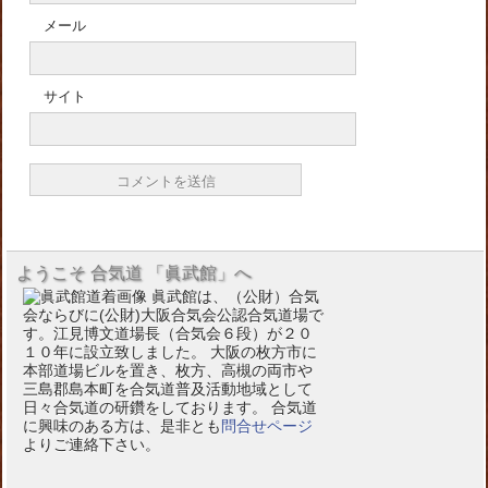
メール
サイト
ようこそ 合気道 「眞武館」へ
眞武館は、（公財）合気
会ならびに(公財)大阪合気会公認合気道場で
す。江見博文道場長（合気会６段）が２０
１０年に設立致しました。 大阪の枚方市に
本部道場ビルを置き、枚方、高槻の両市や
三島郡島本町を合気道普及活動地域として
日々合気道の研鑽をしております。 合気道
に興味のある方は、是非とも
問合せページ
よりご連絡下さい。