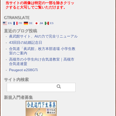
当サイトの画像は特定の一部を除きクリッ
クすると大写しでご覧いただけます。
GTRANSLATE
EN
FR
DE
JA
ES
直近のブログ投稿
眞武館サイト、AIの力で完全リニューアル
43回目の結婚記念日
合気道「眞武館」枚方本部道場 小学生教
室のご案内
高槻市の小学生向け合気道教室｜高槻市
合気道連盟
Peugeot e208GTi
サイト内検索
新規入門者募集