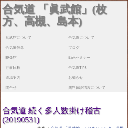
合気道 「眞武館」(枚
方、高槻、島本)
眞武館について
合気道について
合気道信念
ブログ
映像館
動画セミナー
行事日程
合気道TIPS
道場案内
お知らせ
問合せ
無料体験稽古について
合気道 続く多人数掛け稽古
(20190531)