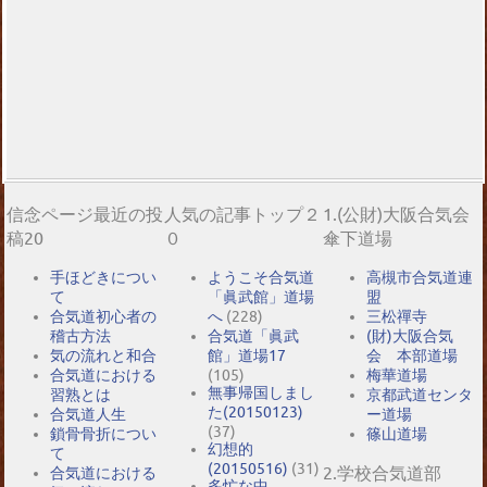
信念ページ最近の投
人気の記事トップ２
1.(公財)大阪合気会
稿20
０
傘下道場
手ほどきについ
ようこそ合気道
高槻市合気道連
て
「眞武館」道場
盟
合気道初心者の
へ
(228)
三松禪寺
稽古方法
合気道「眞武
(財)大阪合気
気の流れと和合
館」道場17
会 本部道場
合気道における
(105)
梅華道場
無事帰国しまし
習熟とは
京都武道センタ
た(20150123)
合気道人生
ー道場
(37)
鎖骨骨折につい
篠山道場
幻想的
て
(20150516)
(31)
2.学校合気道部
合気道における
多忙な中