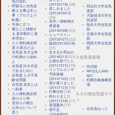
気の流れ
(20150118)
(28)
呼吸法と合気道
同志社大学合気
楽しみました
教える事は学ぶ
道部
(20150704-5)
事（ブログより
大阪経済大学合
(26)
転載）
気道部
見学／体験稽古
半身に立つ
龍谷大学合気道
希望者
重心ごと移動す
部
(20140108)
(25)
る 基本動作と基
京都大学合気道
ヒューストン
本理合い
部
(20150127)
(22)
入り身転換反射
関西大学合気道
復習(20150518)
道 の原点とは
部
(21)
合気道 先ずは体
生きるか死ぬか
の転換から始め
(20140213)
(21)
3.合気道道場
お疲れ様でした
よ
(20151015)
(19)
合気道 許す武道
尚武館
インフルエンザ
であるために
NPO法人AIKI-
予防接種
合気道 と少子高
NET
(20141105)
(19)
札幌合氣修練道
齢化問題
肩が凝りました
場
合気道 道友とは
(20151123)
(18)
一刻者
行事日程
(18)
4.その他合気道サイ
入り身転換反射
終わりました
道の入り身
ト
(20151210)
(17)
見切りの稽古
道場案内
(17)
公共心について
合気道ねっと
寝不足
思う
(20140829）