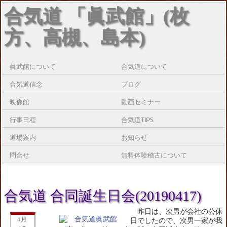
合気道 「眞武館」(枚
方、高槻、島本)
眞武館について
合気道について
合気道信念
ブログ
映像館
動画セミナー
行事日程
合気道TIPS
道場案内
お知らせ
問合せ
無料体験稽古について
合気道 合同誕生日会(20190417)
昨日は、次男が会社の公休
4月
日でしたので、次男一家が我