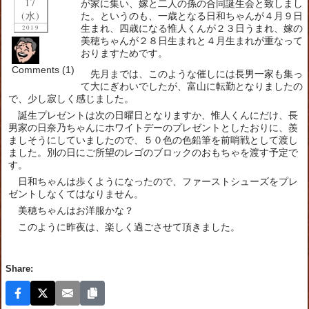
17
が家に集い、嫁と二人の孫の合同誕生会と致しまし
(水)
た。というのも、一歳となる日和ちゃんが４月９日
生まれ、四歳になる惟人くんが２３日うまれ、嫁の
2019
美穂ちゃんが２８日生まれと４月生まれが重なって
おりますためです。
Comments (1)
先月までは、このような催しには長男一家も集っ
て大にぎわいでしたが、富山に転勤となりましたの
で、少し寂しく感じました。
誕生プレゼントは次の日曜日となりますか、惟人くんにだけ、長
男家の日奈乃ちゃんにホワイトデーのプレゼントとしたおりに、羨
ましそうにしていましたので、５０色の色鉛筆を前哨戦として渡し
ました。別の日にご所望のレゴのブロックのおもちゃを渡す予定で
す。
日和ちゃんは歩くようになったので、ファーストシューズをプレ
ゼントしなくてはなりません。
美穂ちゃんはお洋服かな？
このように昨夜は、楽しく過ごさせて頂きました。
Share: