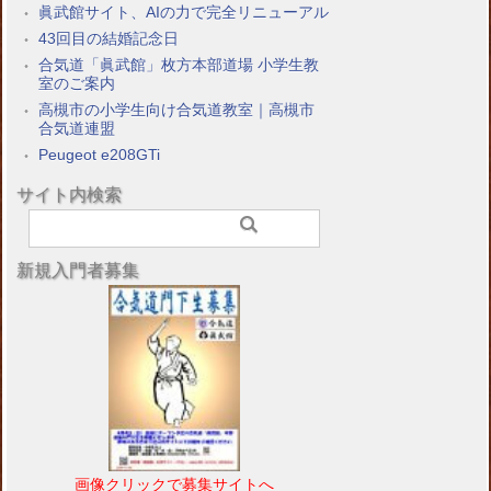
眞武館サイト、AIの力で完全リニューアル
43回目の結婚記念日
合気道「眞武館」枚方本部道場 小学生教
室のご案内
高槻市の小学生向け合気道教室｜高槻市
合気道連盟
Peugeot e208GTi
サイト内検索
新規入門者募集
画像クリックで募集サイトへ