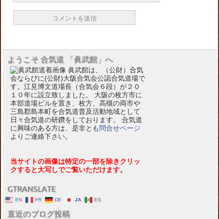
ようこそ 合気道 「眞武館」へ
眞武館は、（公財）合気
会ならびに(公財)大阪合気会公認合気道場で
す。江見博文道場長（合気会６段）が２０
１０年に設立致しました。 大阪の枚方市に
本部道場ビルを置き、枚方、高槻の両市や
三島郡島本町を合気道普及活動地域として
日々合気道の研鑽をしております。 合気道
に興味のある方は、是非とも
問合せページ
よりご連絡下さい。
当サイトの画像は特定の一部を除きクリッ
クすると大写しでご覧いただけます。
GTRANSLATE
EN
FR
DE
JA
ES
直近のブログ投稿