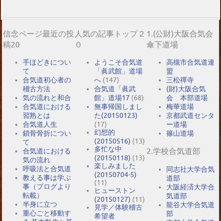
信念ページ最近の投
人気の記事トップ２
1.(公財)大阪合気会
稿20
０
傘下道場
手ほどきについ
ようこそ合気道
高槻市合気道連
て
「眞武館」道場
盟
合気道初心者の
へ
(147)
三松禪寺
稽古方法
合気道「眞武
(財)大阪合気
気の流れと和合
館」道場17
(68)
会 本部道場
合気道における
無事帰国しまし
梅華道場
習熟とは
た(20150123)
京都武道センタ
合気道人生
(17)
ー道場
幻想的
鎖骨骨折につい
篠山道場
(20150516)
(13)
て
多忙な中
2.学校合気道部
合気道における
(20150118)
(13)
気の流れ
楽しみました
呼吸法と合気道
同志社大学合気
(20150704-5)
教える事は学ぶ
道部
(11)
事（ブログより
大阪経済大学合
ヒューストン
転載）
気道部
(20150127)
(11)
半身に立つ
龍谷大学合気道
見学／体験稽古
重心ごと移動す
部
希望者