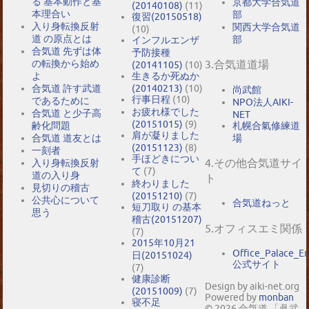
る 基本動作と基
京都大学合気道
(20140108)
(11)
本理合い
部
復習(20150518)
入り身転換反射
関西大学合気道
(10)
道 の原点とは
部
インフルエンザ
合気道 先ずは体
予防接種
の転換から始め
3.合気道道場
(20141105)
(10)
よ
生きるか死ぬか
合気道 許す武道
(20140213)
(10)
尚武館
行事日程
(10)
であるために
NPO法人AIKI-
お疲れ様でした
合気道 と少子高
NET
(20151015)
(9)
札幌合氣修練道
齢化問題
肩が凝りました
場
合気道 道友とは
(20151123)
(8)
一刻者
手ほどきについ
4.その他合気道サイ
入り身転換反射
て
(7)
道の入り身
ト
終わりました
見切りの稽古
(20151210)
(7)
公共心について
合気道ねっと
短刀取り の基本
思う
稽古(20151207)
5.オフィスエミ関係
(7)
2015年10月21
Office_Palace_E
日(20151024)
公式サイト
(7)
健康診断
Design by aiki-net.org
(20151009)
(7)
Powered by
monban
寝不足
© 2026 合気道 「眞武