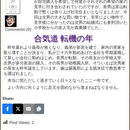
20
が自宅購入を希望して何度かそれぞれの希望の家の
(水)
見学に付き合わされていたのですが、長男は富山転
勤で暫くは借り上げ社宅住まいとなりましたが、今
2019
回は次男の大きな買い物です。非常によい物件で、
見学後に分かったのは次男の結婚式にも参列頂いた
小学校からの友人宅が真裏隣でした。
Comments (0)
合気道 転機の年
昨年暮れより義母が無くなり、義弟が新居を建て、家内の実家を
取り壊すことが決まり、私が三十六年勤めあげた会社を早期退職し
て新しい会社に勤めはじめ、長男が転勤、その長女が小学校入学、
次男が多分新居の購入、その長男が幼稚園入所、そういえば次男家
の長女も昨年誕生しています。嫁は腸風邪による脱水症で救急車で
も運ばれました。
本当に慌ただしく過ぎていく日々となったここ一年です。
よい方向に向くように足元を固めながら進まねばなりません。
Share:
Post Views:
2