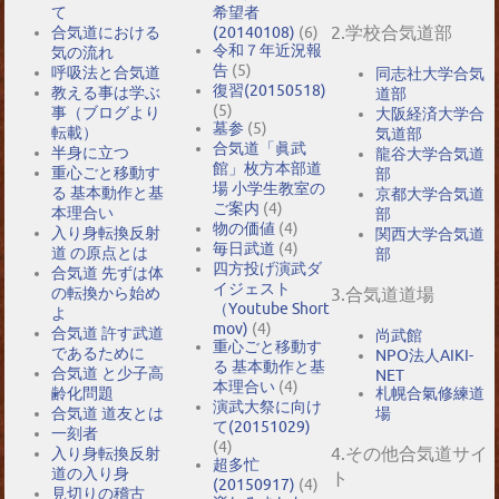
て
希望者
2.学校合気道部
合気道における
(20140108)
(6)
令和７年近況報
気の流れ
告
(5)
呼吸法と合気道
同志社大学合気
復習(20150518)
教える事は学ぶ
道部
(5)
事（ブログより
大阪経済大学合
墓参
(5)
転載）
気道部
合気道「眞武
半身に立つ
龍谷大学合気道
館」枚方本部道
重心ごと移動す
部
場 小学生教室の
る 基本動作と基
京都大学合気道
ご案内
(4)
本理合い
部
物の価値
(4)
入り身転換反射
関西大学合気道
毎日武道
(4)
道 の原点とは
部
四方投げ演武ダ
合気道 先ずは体
イジェスト
の転換から始め
3.合気道道場
（Youtube Short
よ
mov)
(4)
合気道 許す武道
尚武館
重心ごと移動す
であるために
NPO法人AIKI-
る 基本動作と基
合気道 と少子高
NET
本理合い
(4)
札幌合氣修練道
齢化問題
演武大祭に向け
場
合気道 道友とは
て(20151029)
一刻者
(4)
4.その他合気道サイ
入り身転換反射
超多忙
道の入り身
ト
(20150917)
(4)
見切りの稽古