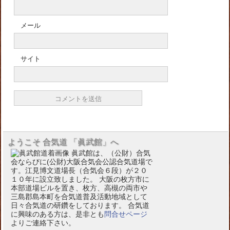
メール
サイト
ようこそ 合気道 「眞武館」へ
眞武館は、（公財）合気
会ならびに(公財)大阪合気会公認合気道場で
す。江見博文道場長（合気会６段）が２０
１０年に設立致しました。 大阪の枚方市に
本部道場ビルを置き、枚方、高槻の両市や
三島郡島本町を合気道普及活動地域として
日々合気道の研鑽をしております。 合気道
に興味のある方は、是非とも
問合せページ
よりご連絡下さい。