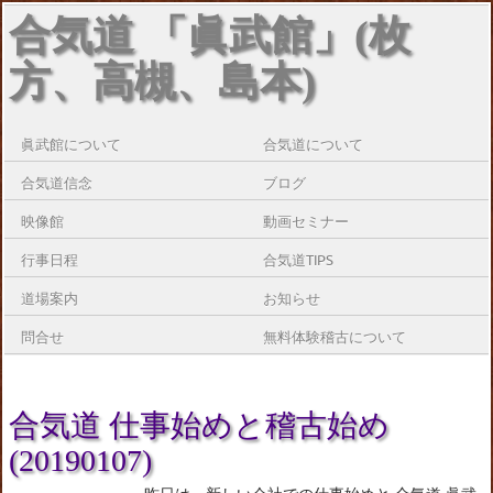
合気道 「眞武館」(枚
方、高槻、島本)
眞武館について
合気道について
合気道信念
ブログ
映像館
動画セミナー
行事日程
合気道TIPS
道場案内
お知らせ
問合せ
無料体験稽古について
合気道 仕事始めと稽古始め
(20190107)