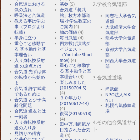
2.学校合気道部
合気道における
墓参
(5)
気の流れ
合気道「眞武
呼吸法と合気道
館」枚方本部道
同志社大学合気
教える事は学ぶ
場 小学生教室の
道部
事（ブログより
ご案内
(4)
大阪経済大学合
転載）
物の価値
(4)
気道部
半身に立つ
毎日武道
(4)
龍谷大学合気道
重心ごと移動す
四方投げ演武ダ
部
る 基本動作と基
イジェスト
京都大学合気道
本理合い
（Youtube Short
部
入り身転換反射
mov)
(4)
関西大学合気道
重心ごと移動す
道 の原点とは
部
る 基本動作と基
合気道 先ずは体
本理合い
(4)
の転換から始め
3.合気道道場
楽しみました
よ
(20150704-5)
合気道 許す武道
尚武館
(4)
であるために
NPO法人AIKI-
３０年ぶり
合気道 と少子高
NET
(20150612-14)
札幌合氣修練道
齢化問題
(4)
場
合気道 道友とは
復習(20150518)
一刻者
(4)
4.その他合気道サイ
入り身転換反射
田中万川師範が
道の入り身
ト
目指された合気
見切りの稽古
道
(4)
公共心について