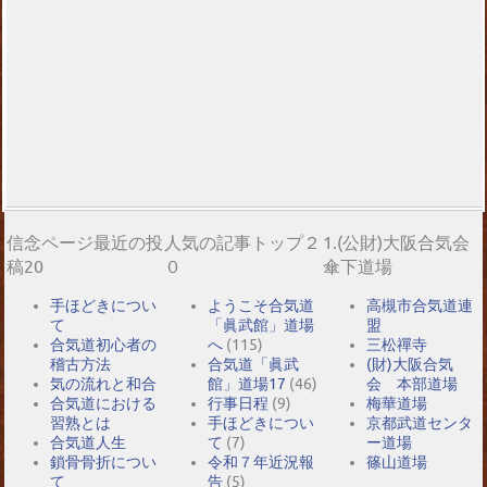
信念ページ最近の投
人気の記事トップ２
1.(公財)大阪合気会
稿20
０
傘下道場
手ほどきについ
ようこそ合気道
高槻市合気道連
て
「眞武館」道場
盟
合気道初心者の
へ
(115)
三松禪寺
稽古方法
合気道「眞武
(財)大阪合気
気の流れと和合
館」道場17
(46)
会 本部道場
合気道における
行事日程
(9)
梅華道場
習熟とは
手ほどきについ
京都武道センタ
合気道人生
て
(7)
ー道場
鎖骨骨折につい
令和７年近況報
篠山道場
て
告
(5)