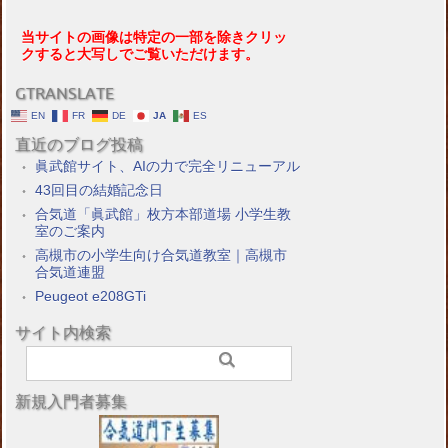
当サイトの画像は特定の一部を除きクリッ
クすると大写しでご覧いただけます。
GTRANSLATE
EN
FR
DE
JA
ES
直近のブログ投稿
眞武館サイト、AIの力で完全リニューアル
43回目の結婚記念日
合気道「眞武館」枚方本部道場 小学生教
室のご案内
高槻市の小学生向け合気道教室｜高槻市
合気道連盟
Peugeot e208GTi
サイト内検索
新規入門者募集