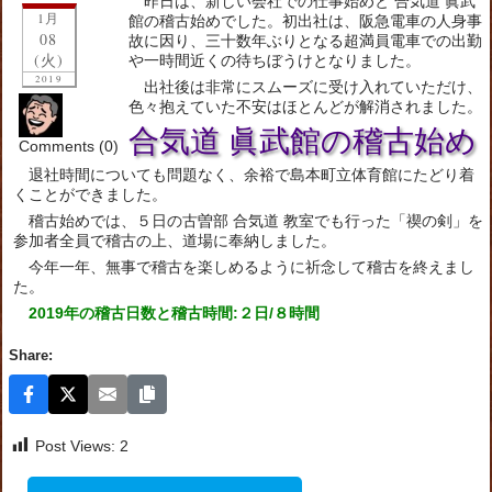
昨日は、新しい会社での仕事始めと 合気道 眞武
1月
館の稽古始めでした。初出社は、阪急電車の人身事
08
故に因り、三十数年ぶりとなる超満員電車での出勤
(火)
や一時間近くの待ちぼうけとなりました。
2019
出社後は非常にスムーズに受け入れていただけ、
色々抱えていた不安はほとんどが解消されました。
合気道 眞武館の稽古始め
Comments (0)
退社時間についても問題なく、余裕で島本町立体育館にたどり着
くことができました。
稽古始めでは、５日の古曽部 合気道 教室でも行った「禊の剣」を
参加者全員で稽古の上、道場に奉納しました。
今年一年、無事で稽古を楽しめるように祈念して稽古を終えまし
た。
2019年の稽古日数と稽古時間:２日/８時間
Share:
Post Views:
2