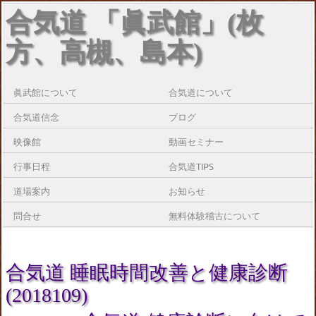
合気道 「眞武館」(枚
方、高槻、島本)
眞武館について
合気道について
合気道信念
ブログ
映像館
動画セミナー
行事日程
合気道TIPS
道場案内
お知らせ
問合せ
無料体験稽古について
合気道 睡眠時間改善と健康診断
(2018109)