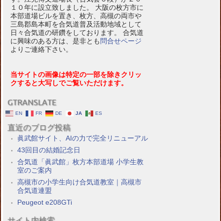
１０年に設立致しました。 大阪の枚方市に
本部道場ビルを置き、枚方、高槻の両市や
三島郡島本町を合気道普及活動地域として
日々合気道の研鑽をしております。 合気道
に興味のある方は、是非とも
問合せページ
よりご連絡下さい。
当サイトの画像は特定の一部を除きクリッ
クすると大写しでご覧いただけます。
GTRANSLATE
EN
FR
DE
JA
ES
直近のブログ投稿
眞武館サイト、AIの力で完全リニューアル
43回目の結婚記念日
合気道「眞武館」枚方本部道場 小学生教
室のご案内
高槻市の小学生向け合気道教室｜高槻市
合気道連盟
Peugeot e208GTi
サイト内検索