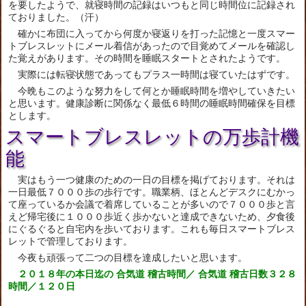
を要したようで、就寝時間の記録はいつもと同じ時間位に記録され
ておりました。（汗）
確かに布団に入ってから何度か寝返りを打った記憶と一度スマー
トブレスレットにメール着信があったので目覚めてメールを確認し
た覚えがあります。その時間を睡眠スタートとされたようです。
実際には転寝状態であってもプラス一時間は寝ていたはずです。
今晩もこのような努力をして何とか睡眠時間を増やしていきたい
と思います。健康診断に関係なく最低６時間の睡眠時間確保を目標
とします。
スマートブレスレットの万歩計機
能
実はもう一つ健康のための一日の目標を掲げております。それは
一日最低７０００歩の歩行です。職業柄、ほとんどデスクにむかっ
て座っているか会議で着席していることが多いので７０００歩と言
えど帰宅後に１０００歩近く歩かないと達成できないため、夕食後
にぐるぐると自宅内を歩いております。これも毎日スマートブレス
レットで管理しております。
今夜も頑張って二つの目標を達成したいと思います。
２０１８年の本日迄の 合気道 稽古時間／ 合気道 稽古日数３２８
時間／１２０日