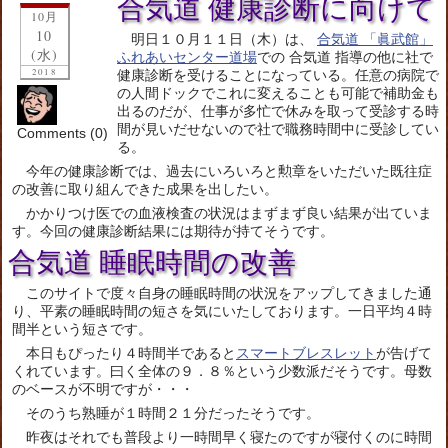
合気道 健康診断に向けて
10月
10
明日１０月１１日（木）は、
合気道 「眞武館」
(水)
ふれあいセンター道場
での 合気道 指導の他に社で
2018
健康診断を受けることになっている。任意の病院で
の人間ドックでこれに変えることも可能で補助金も
出るのだが、仕事が多忙で休みを取って受診する時
間が見いだせないので社で職務時間中に受診してい
Comments (0)
る。
今年の健康診断では、過去にいろいろと勲章をいただいた既往症
の改善に取り組んできた成果を出したい。
かかりつけ医での血液検査の状況はまずまず良い結果が出ていま
す。今回の健康診断結果には期待が持てそうです。
合気道 睡眠時間の改善
このサイトで度々自身の睡眠時間の状況をアップしてきました通
り、平素の睡眠時間の短さを気にいたしております。一日平均４時
間半という短さです。
本日もぴったり４時間半であると
スマートブレスレット
が告げて
くれています。曰く全体の９．８％という少数派だそうです。母数
のベースが不明ですが・・・
そのうち熟睡が１時間２１分だったそうです。
昨夜はそれでも普段より一時間早く寝たのですが寝付くのに時間