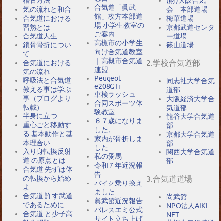
稽古方法
(財)大阪合気
合気道「眞武
気の流れと和合
会 本部道場
館」枚方本部道
合気道における
梅華道場
場 小学生教室の
習熟とは
京都武道センタ
ご案内
合気道人生
ー道場
高槻市の小学生
鎖骨骨折につい
篠山道場
向け合気道教室
て
｜高槻市合気道
2.学校合気道部
合気道における
連盟
気の流れ
Peugeot
呼吸法と合気道
同志社大学合気
e208GTi
教える事は学ぶ
道部
車検ラッシュ
事（ブログより
大阪経済大学合
合同スポーツ体
転載）
気道部
験教室
半身に立つ
龍谷大学合気道
６７歳になりま
重心ごと移動す
部
した。
る 基本動作と基
京都大学合気道
家内が骨折しま
本理合い
部
した
入り身転換反射
関西大学合気道
私の愛馬
道 の原点とは
部
令和７年近況報
合気道 先ずは体
告
の転換から始め
3.合気道道場
バイク乗り換え
よ
ました
合気道 許す武道
尚武館
眞武館近況報告
であるために
NPO法人AIKI-
パレスエミ公式
合気道 と少子高
NET
サイト立ち上げ