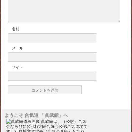
名前
メール
サイト
ようこそ 合気道 「眞武館」へ
眞武館は、（公財）合気
会ならびに(公財)大阪合気会公認合気道場で
す。江見博文道場長（合気会６段）が２０