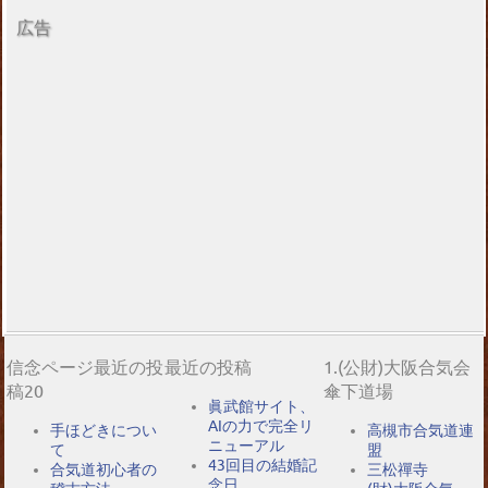
広告
信念ページ最近の投
最近の投稿
1.(公財)大阪合気会
稿20
傘下道場
眞武館サイト、
AIの力で完全リ
手ほどきについ
高槻市合気道連
ニューアル
て
盟
43回目の結婚記
合気道初心者の
三松禪寺
念日