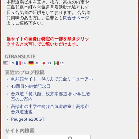
本部道場ビルを置き、枚方、高槻の両市や
三島郡島本町を合気道普及活動地域として
日々合気道の研鑽をしております。 合気道
に興味のある方は、是非とも
問合せページ
よりご連絡下さい。
当サイトの画像は特定の一部を除きクリッ
クすると大写しでご覧いただけます。
GTRANSLATE
EN
FR
DE
JA
ES
直近のブログ投稿
眞武館サイト、AIの力で完全リニューアル
43回目の結婚記念日
合気道「眞武館」枚方本部道場 小学生教
室のご案内
高槻市の小学生向け合気道教室｜高槻市
合気道連盟
Peugeot e208GTi
サイト内検索