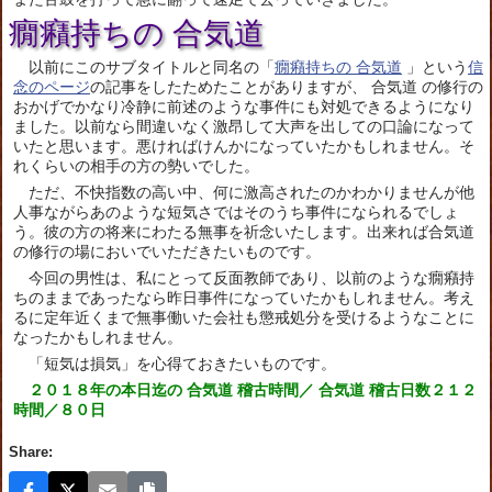
癇癪持ちの 合気道
以前にこのサブタイトルと同名の「
癇癪持ちの 合気道
」という
信
念のページ
の記事をしたためたことがありますが、 合気道 の修行の
おかげでかなり冷静に前述のような事件にも対処できるようになり
ました。以前なら間違いなく激昂して大声を出しての口論になって
いたと思います。悪ければけんかになっていたかもしれません。そ
れくらいの相手の方の勢いでした。
ただ、不快指数の高い中、何に激高されたのかわかりませんが他
人事ながらあのような短気さではそのうち事件になられるでしょ
う。彼の方の将来にわたる無事を祈念いたします。出来れば合気道
の修行の場においでいただきたいものです。
今回の男性は、私にとって反面教師であり、以前のような癇癪持
ちのままであったなら昨日事件になっていたかもしれません。考え
るに定年近くまで無事働いた会社も懲戒処分を受けるようなことに
なったかもしれません。
「短気は損気」を心得ておきたいものです。
２０１８年の本日迄の 合気道 稽古時間／ 合気道 稽古日数２１２
時間／８０日
Share: