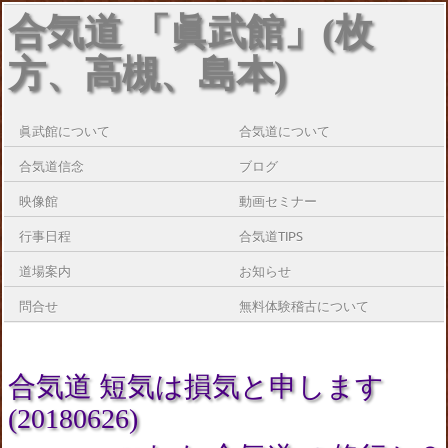
合気道 「眞武館」(枚
方、高槻、島本)
眞武館について
合気道について
合気道信念
ブログ
映像館
動画セミナー
行事日程
合気道TIPS
道場案内
お知らせ
問合せ
無料体験稽古について
合気道 短気は損気と申します
(20180626)