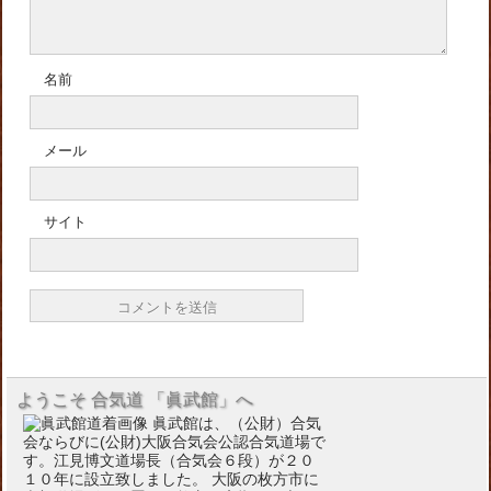
名前
メール
サイト
ようこそ 合気道 「眞武館」へ
眞武館は、（公財）合気
会ならびに(公財)大阪合気会公認合気道場で
す。江見博文道場長（合気会６段）が２０
１０年に設立致しました。 大阪の枚方市に