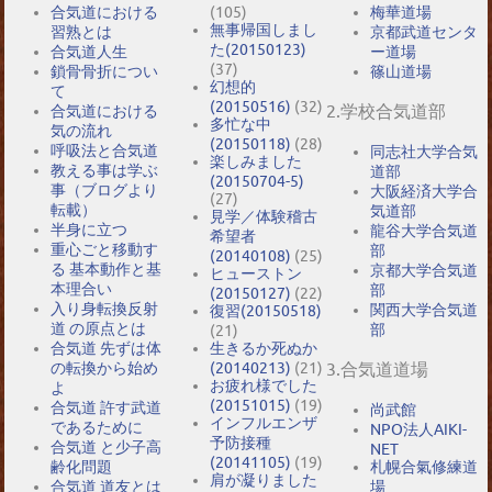
合気道における
(105)
梅華道場
無事帰国しまし
習熟とは
京都武道センタ
た(20150123)
合気道人生
ー道場
(37)
鎖骨骨折につい
篠山道場
幻想的
て
(20150516)
(32)
2.学校合気道部
合気道における
多忙な中
気の流れ
(20150118)
(28)
呼吸法と合気道
同志社大学合気
楽しみました
教える事は学ぶ
道部
(20150704-5)
事（ブログより
大阪経済大学合
(27)
転載）
気道部
見学／体験稽古
半身に立つ
龍谷大学合気道
希望者
重心ごと移動す
部
(20140108)
(25)
る 基本動作と基
京都大学合気道
ヒューストン
本理合い
部
(20150127)
(22)
入り身転換反射
関西大学合気道
復習(20150518)
道 の原点とは
部
(21)
合気道 先ずは体
生きるか死ぬか
の転換から始め
(20140213)
(21)
3.合気道道場
お疲れ様でした
よ
(20151015)
(19)
合気道 許す武道
尚武館
インフルエンザ
であるために
NPO法人AIKI-
予防接種
合気道 と少子高
NET
(20141105)
(19)
札幌合氣修練道
齢化問題
肩が凝りました
場
合気道 道友とは