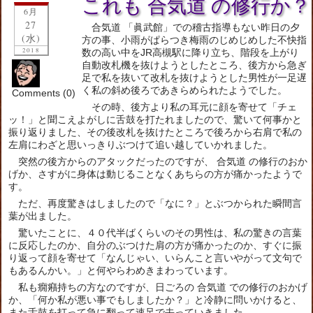
これも 合気道 の修行か？
6月
27
合気道 「眞武館」での稽古指導もない昨日の夕
(水)
方の事、小雨がぱらつき梅雨のじめじめした不快指
2018
数の高い中をJR高槻駅に降り立ち、階段を上がり
自動改札機を抜けようとしたところ、後方から急ぎ
足で私を抜いて改札を抜けようとした男性が一足遅
く私の斜め後ろであきらめられたようでした。
Comments (0)
その時、後方より私の耳元に顔を寄せて「チェ
ッ！」と聞こえよがしに舌鼓を打たれましたので、驚いて何事かと
振り返りました、その後改札を抜けたところで後ろから右肩で私の
左肩にわざと思いっきりぶつけて追い越していかれました。
突然の後方からのアタックだったのですが、 合気道 の修行のおか
げか、さすがに身体は動じることなくあちらの方が痛かったようで
す。
ただ、再度驚きはしましたので「なに？」とぶつかられた瞬間言
葉が出ました。
驚いたことに、４０代半ばくらいのその男性は、私の驚きの言葉
に反応したのか、自分のぶつけた肩の方が痛かったのか、すぐに振
り返って顔を寄せて「なんじゃい、いらんこと言いやがって文句で
もあるんかい。」と何やらわめきまわっています。
私も癇癪持ちの方なのですが、日ごろの 合気道 での修行のおかげ
か、「何か私が悪い事でもしましたか？」と冷静に問いかけると、
また舌鼓を打って急に翻って速足で去っていきました。