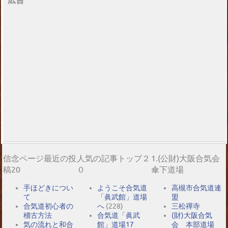
信念ページ最近の投
人気の記事トップ２
1.(公財)大阪合気会
稿20
０
傘下道場
手ほどきについ
ようこそ合気道
高槻市合気道連
て
「眞武館」道場
盟
合気道初心者の
へ
(228)
三松禪寺
稽古方法
合気道「眞武
(財)大阪合気
気の流れと和合
館」道場17
会 本部道場