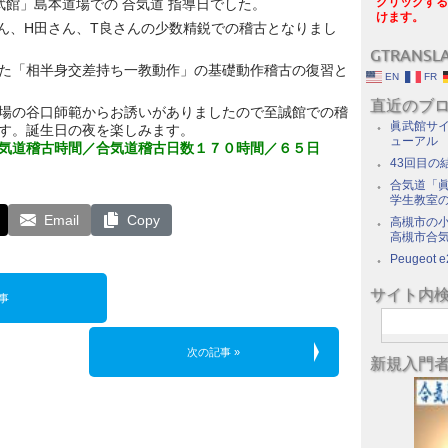
クリックする
武館」島本道場での 合気道 指導日でした。
けます。
ん、H田さん、T良さんの少数精鋭での稽古となりまし
GTRANSL
た「相半身交差持ち一教動作」の基礎動作稽古の復習と
EN
FR
直近のブ
場の谷口師範からお誘いがありましたので至誠館での稽
眞武館サイ
す。誕生日の夜を楽しみます。
ューアル
気道稽古時間／合気道稽古日数１７０時間／６５日
43回目の
合気道「眞
学生教室
Email
Copy
高槻市の
高槻市合
Peugeot e
サイト内
事
次の記事 »
新規入門