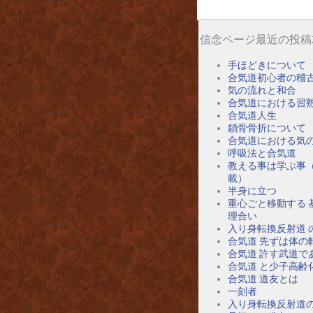
信念ページ最近の投稿
手ほどきについて
合気道初心者の稽
気の流れと和合
合気道における習
合気道人生
鎖骨骨折について
合気道における気
呼吸法と合気道
教える事は学ぶ事
載）
半身に立つ
重心ごと移動する 
理合い
入り身転換反射道 
合気道 先ずは体の
合気道 許す武道で
合気道 と少子高齢
合気道 道友とは
一刻者
入り身転換反射道