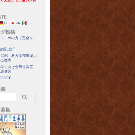
と大写しでご覧いただ
ATE
DE
JA
ES
ログ投稿
ト、AIの力で完全リニ
結婚記念日
武館」枚方本部道場 小
のご案内
小学生向け合気道教室｜
気道連盟
208GTi
検索
者募集