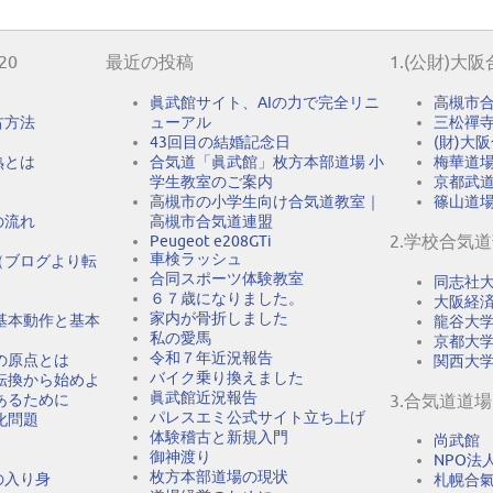
20
最近の投稿
1.(公財)大
眞武館サイト、AIの力で完全リニ
高槻市
古方法
ューアル
三松禪
43回目の結婚記念日
(財)大
熟とは
合気道「眞武館」枚方本部道場 小
梅華道
学生教室のご案内
京都武
高槻市の小学生向け合気道教室｜
篠山道
の流れ
高槻市合気道連盟
2.学校合気
Peugeot e208GTi
車検ラッシュ
（ブログより転
合同スポーツ体験教室
同志社
６７歳になりました。
大阪経
家内が骨折しました
基本動作と基本
龍谷大
私の愛馬
京都大
令和７年近況報告
の原点とは
関西大
バイク乗り換えました
転換から始めよ
眞武館近況報告
あるために
3.合気道道場
パレスエミ公式サイト立ち上げ
化問題
体験稽古と新規入門
尚武館
御神渡り
NPO法人A
枚方本部道場の現状
の入り身
札幌合