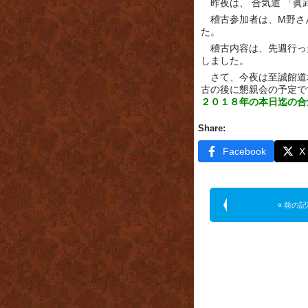
昨夜は、 合気道 「眞
稽古参加者は、M野さ
た。
稽古内容は、先週行っ
しました。
さて、今夜は至誠館道
古の後に懇親会の予定で
２０１８年の本日迄の合
Share:
Facebook
X
« 前の記