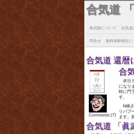
合気道 
眞武館について
合気道
問合せ
無料体験稽古に
合気道 還暦に
合気
5月
22
本日
(火)
になり
2018
時に門
す。
N橋
リバプ
Comments (7)
ます。
合気道 「眞