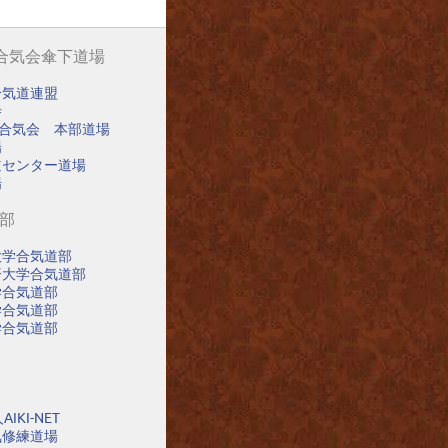
阪合気会傘下道場
合気道連盟
寺
阪合気会 本部道場
場
道センター道場
場
道部
大学合気道部
済大学合気道部
学合気道部
学合気道部
学合気道部
IKI-NET
氣修練道場