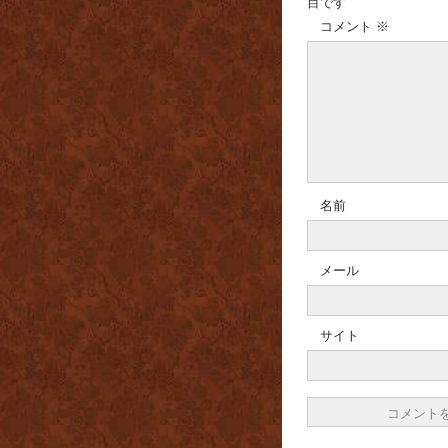
目です
コメント
※
名前
メール
サイト