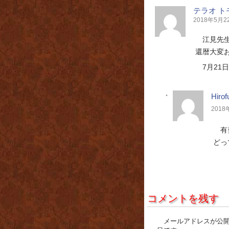
テラオ ト
2018年5月22日
江見先
還暦大変お
7月2
Hiro
2018年
有
どっ
コメントを残す
メールアドレスが公