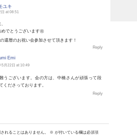
モユキ
 at 08:51
生、
めでとうございます㊗️
1日の還暦のお祝い会参加させて頂きます！
Reply
fumi Emi
5月22日 at 10:49
難うございます。会の方は、中橋さんが頑張って段
てくださっております。
Reply
開されることはありません。
※
が付いている欄は必須項