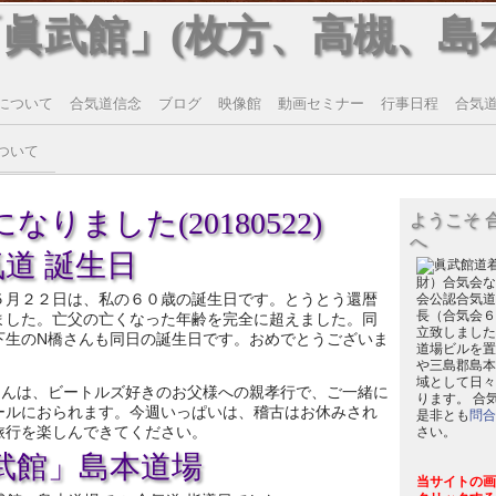
「眞武館」(枚方、高槻、島
について
合気道信念
ブログ
映像館
動画セミナー
行事日程
合気道T
ついて
なりました(20180522)
ようこそ 
へ
道 誕生日
財）合気会な
５月２２日は、私の６０歳の誕生日です。とうとう還暦
会公認合気道
長（合気会６
ました。亡父の亡くなった年齢を完全に超えました。同
立致しました
下生のN橋さんも同日の誕生日です。おめでとうございま
道場ビルを置
や三島郡島本
域として日々
さんは、ビートルズ好きのお父様への親孝行で、ご一緒に
ります。 合
ールにおられます。今週いっぱいは、稽古はお休みされ
是非とも
問合
旅行を楽しんできてください。
さい。
武館」島本道場
当サイトの画