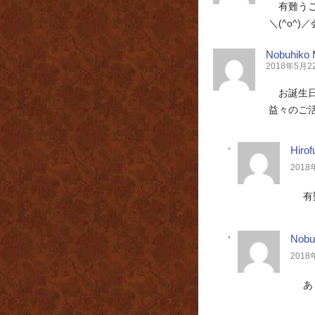
有難う
＼(^o^
Nobuhiko 
2018年5月22日
お誕生
益々のご
Hiro
2018年
有
Nobu
2018年
あ