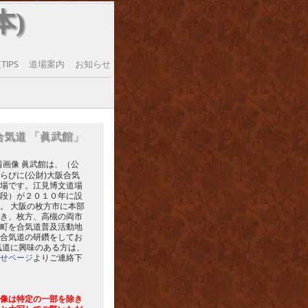
本)
IPS
道場案内
お知らせ
合気道 「眞武館」
眞武館は、（公
らびに(公財)大阪合気
場です。江見博文道場
段）が２０１０年に設
。 大阪の枚方市に本部
き、枚方、高槻の両市
町を合気道普及活動地
合気道の研鑽をしてお
気道に興味のある方は、
せページ
よりご連絡下
像は特定の一部を除き