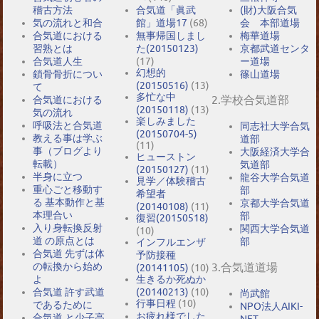
稽古方法
合気道「眞武
(財)大阪合気
気の流れと和合
館」道場17
(68)
会 本部道場
合気道における
無事帰国しまし
梅華道場
習熟とは
た(20150123)
京都武道センタ
合気道人生
(17)
ー道場
幻想的
鎖骨骨折につい
篠山道場
(20150516)
(13)
て
多忙な中
2.学校合気道部
合気道における
(20150118)
(13)
気の流れ
楽しみました
呼吸法と合気道
同志社大学合気
(20150704-5)
教える事は学ぶ
道部
(11)
事（ブログより
大阪経済大学合
ヒューストン
転載）
気道部
(20150127)
(11)
半身に立つ
龍谷大学合気道
見学／体験稽古
重心ごと移動す
部
希望者
る 基本動作と基
京都大学合気道
(20140108)
(11)
本理合い
部
復習(20150518)
入り身転換反射
関西大学合気道
(10)
道 の原点とは
部
インフルエンザ
合気道 先ずは体
予防接種
の転換から始め
3.合気道道場
(20141105)
(10)
よ
生きるか死ぬか
合気道 許す武道
(20140213)
(10)
尚武館
行事日程
(10)
であるために
NPO法人AIKI-
お疲れ様でした
合気道 と少子高
NET