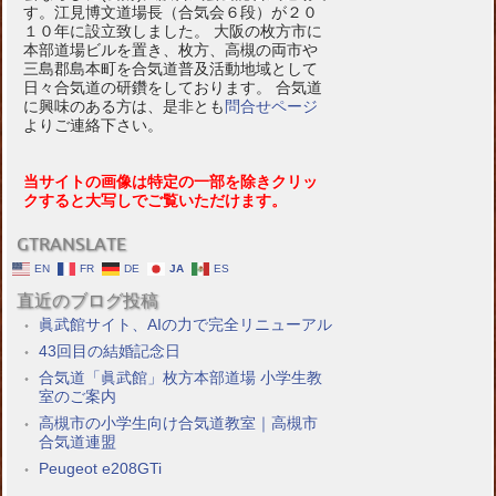
す。江見博文道場長（合気会６段）が２０
１０年に設立致しました。 大阪の枚方市に
本部道場ビルを置き、枚方、高槻の両市や
三島郡島本町を合気道普及活動地域として
日々合気道の研鑽をしております。 合気道
に興味のある方は、是非とも
問合せページ
よりご連絡下さい。
当サイトの画像は特定の一部を除きクリッ
クすると大写しでご覧いただけます。
GTRANSLATE
EN
FR
DE
JA
ES
直近のブログ投稿
眞武館サイト、AIの力で完全リニューアル
43回目の結婚記念日
合気道「眞武館」枚方本部道場 小学生教
室のご案内
高槻市の小学生向け合気道教室｜高槻市
合気道連盟
Peugeot e208GTi