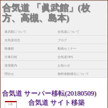
合気道 「眞武館」(枚
方、高槻、島本)
眞武館について
合気道について
合気道信念
ブログ
映像館
動画セミナー
行事日程
合気道TIPS
道場案内
お知らせ
問合せ
無料体験稽古について
合気道 サーバー移転(20180509)
合気道 サイト移築
5月