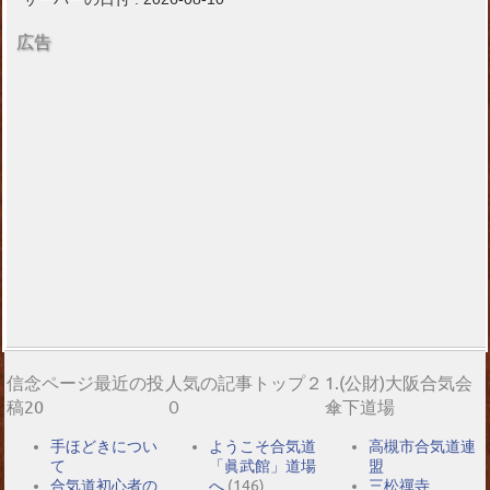
広告
信念ページ最近の投
人気の記事トップ２
1.(公財)大阪合気会
稿20
０
傘下道場
手ほどきについ
ようこそ合気道
高槻市合気道連
て
「眞武館」道場
盟
合気道初心者の
へ
(146)
三松禪寺