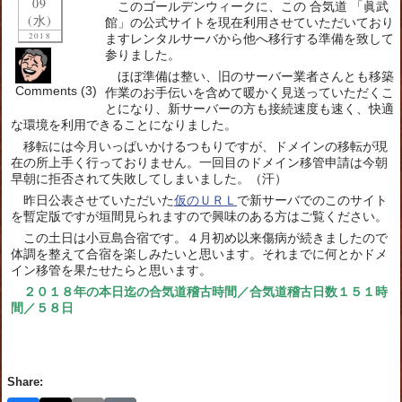
09
このゴールデンウィークに、この 合気道 「眞武
(水)
館」の公式サイトを現在利用させていただいており
2018
ますレンタルサーバから他へ移行する準備を致して
参りました。
ほぼ準備は整い、旧のサーバー業者さんとも移築
Comments (3)
作業のお手伝いを含めて暖かく見送っていただくこ
とになり、新サーバーの方も接続速度も速く、快適
な環境を利用できることになりました。
移転には今月いっぱいかけるつもりですが、ドメインの移転が現
在の所上手く行っておりません。一回目のドメイン移管申請は今朝
早朝に拒否されて失敗してしまいました。（汗）
昨日公表させていただいた
仮のＵＲＬ
で新サーバでのこのサイト
を暫定版ですが垣間見られますので興味のある方はご覧ください。
この土日は小豆島合宿です。４月初め以来傷病が続きましたので
体調を整えて合宿を楽しみたいと思います。それまでに何とかドメ
イン移管を果たせたらと思います。
２０１８年の本日迄の合気道稽古時間／合気道稽古日数１５１時
間／５８日
Share: