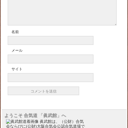
名前
メール
サイト
ようこそ 合気道 「眞武館」へ
眞武館は、（公財）合気
会ならびに(公財)大阪合気会公認合気道場で