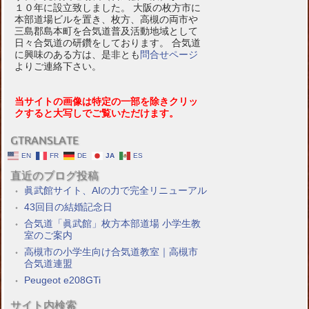
１０年に設立致しました。 大阪の枚方市に
本部道場ビルを置き、枚方、高槻の両市や
三島郡島本町を合気道普及活動地域として
日々合気道の研鑽をしております。 合気道
に興味のある方は、是非とも
問合せページ
よりご連絡下さい。
当サイトの画像は特定の一部を除きクリッ
クすると大写しでご覧いただけます。
GTRANSLATE
EN
FR
DE
JA
ES
直近のブログ投稿
眞武館サイト、AIの力で完全リニューアル
43回目の結婚記念日
合気道「眞武館」枚方本部道場 小学生教
室のご案内
高槻市の小学生向け合気道教室｜高槻市
合気道連盟
Peugeot e208GTi
サイト内検索