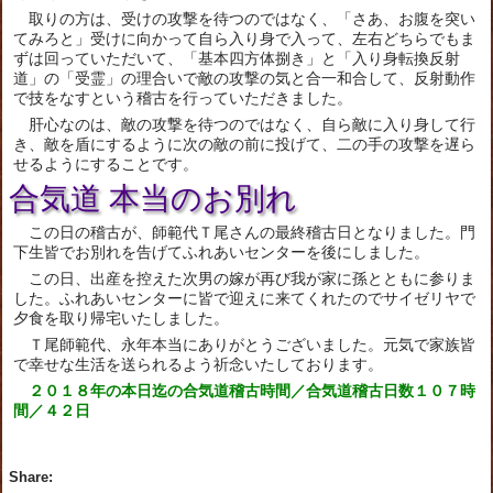
取りの方は、受けの攻撃を待つのではなく、「さあ、お腹を突い
てみろと」受けに向かって自ら入り身で入って、左右どちらでもま
ずは回っていただいて、「基本四方体捌き」と「入り身転換反射
道」の「受霊」の理合いで敵の攻撃の気と合一和合して、反射動作
で技をなすという稽古を行っていただきました。
肝心なのは、敵の攻撃を待つのではなく、自ら敵に入り身して行
き、敵を盾にするように次の敵の前に投げて、二の手の攻撃を遅ら
せるようにすることです。
合気道 本当のお別れ
この日の稽古が、師範代Ｔ尾さんの最終稽古日となりました。門
下生皆でお別れを告げてふれあいセンターを後にしました。
この日、出産を控えた次男の嫁が再び我が家に孫とともに参りま
した。ふれあいセンターに皆で迎えに来てくれたのでサイゼリヤで
夕食を取り帰宅いたしました。
Ｔ尾師範代、永年本当にありがとうございました。元気で家族皆
で幸せな生活を送られるよう祈念いたしております。
２０１８年の本日迄の合気道稽古時間／合気道稽古日数１０７時
間／４２日
Share: