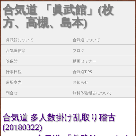
合気道 「眞武館」(枚
方、高槻、島本)
眞武館について
合気道について
合気道信念
ブログ
映像館
動画セミナー
行事日程
合気道TIPS
道場案内
お知らせ
問合せ
無料体験稽古について
合気道 多人数掛け乱取り稽古
(20180322)