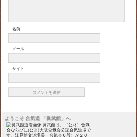
名前
メール
サイト
ようこそ 合気道 「眞武館」へ
眞武館は、（公財）合気
会ならびに(公財)大阪合気会公認合気道場で
す。江見博文道場長（合気会６段）が２０