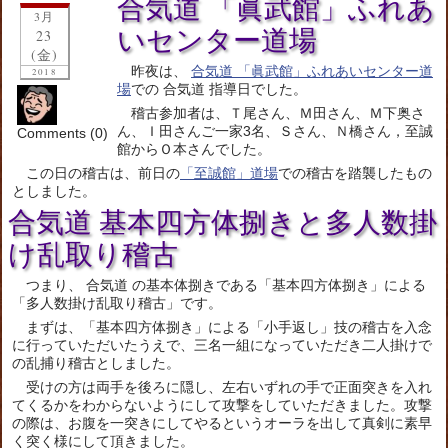
合気道 「眞武館」ふれあ
3月
いセンター道場
23
(金)
昨夜は、
合気道 「眞武館」ふれあいセンター道
2018
場
での 合気道 指導日でした。
稽古参加者は、Ｔ尾さん、Ｍ田さん、Ｍ下奥さ
ん、Ｉ田さんご一家3名、Ｓさん、Ｎ橋さん，至誠
Comments (0)
館からＯ本さんでした。
この日の稽古は、前日の
「至誠館」道場
での稽古を踏襲したもの
としました。
合気道 基本四方体捌きと多人数掛
け乱取り稽古
つまり、 合気道 の基本体捌きである「基本四方体捌き」による
「多人数掛け乱取り稽古」です。
まずは、「基本四方体捌き」による「小手返し」技の稽古を入念
に行っていただいたうえで、三名一組になっていただき二人掛けで
の乱捕り稽古としました。
受けの方は両手を後ろに隠し、左右いずれの手で正面突きを入れ
てくるかをわからないようにして攻撃をしていただきました。攻撃
の際は、お腹を一突きにしてやるというオーラを出して真剣に素早
く突く様にして頂きました。