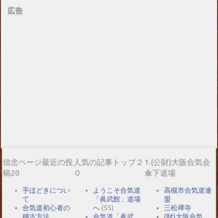
広告
信念ページ最近の投
人気の記事トップ２
1.(公財)大阪合気会
稿20
０
傘下道場
手ほどきについ
ようこそ合気道
高槻市合気道連
て
「眞武館」道場
盟
合気道初心者の
へ
(55)
三松禪寺
稽古方法
合気道「眞武
(財)大阪合気