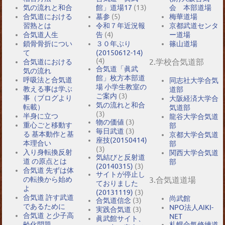
気の流れと和合
館」道場17
(13)
会 本部道場
合気道における
墓参
(5)
梅華道場
習熟とは
令和７年近況報
京都武道センタ
合気道人生
告
(4)
ー道場
鎖骨骨折につい
３０年ぶり
篠山道場
て
(20150612-14)
(4)
2.学校合気道部
合気道における
合気道「眞武
気の流れ
館」枚方本部道
呼吸法と合気道
同志社大学合気
場 小学生教室の
教える事は学ぶ
道部
ご案内
(3)
事（ブログより
大阪経済大学合
気の流れと和合
転載）
気道部
(3)
半身に立つ
龍谷大学合気道
物の価値
(3)
重心ごと移動す
部
毎日武道
(3)
る 基本動作と基
京都大学合気道
座技(20150414)
本理合い
部
(3)
入り身転換反射
関西大学合気道
気結びと反射道
道 の原点とは
部
(20140315)
(3)
合気道 先ずは体
サイトが停止し
の転換から始め
3.合気道道場
ておりました
よ
(20131119)
(3)
合気道 許す武道
尚武館
合気道信念
(3)
であるために
NPO法人AIKI-
実践合気道
(3)
合気道 と少子高
NET
眞武館サイト、
札幌合氣修練道
齢化問題