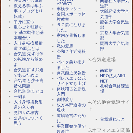
呼吸法と合気道
同志社大学合気
e208GTi
教える事は学ぶ
道部
車検ラッシュ
事（ブログより
大阪経済大学合
合同スポーツ体
転載）
気道部
験教室
半身に立つ
龍谷大学合気道
６７歳になりま
重心ごと移動す
部
した。
る 基本動作と基
京都大学合気道
家内が骨折しま
本理合い
部
した
入り身転換反射
関西大学合気道
私の愛馬
道 の原点とは
部
令和７年近況報
合気道 先ずは体
告
の転換から始め
3.合気道道場
バイク乗り換え
よ
ました
合気道 許す武道
尚武館
眞武館近況報告
であるために
NPO法人AIKI-
パレスエミ公式
合気道 と少子高
NET
サイト立ち上げ
札幌合氣修練道
齢化問題
体験稽古と新規
場
合気道 道友とは
入門
一刻者
御神渡り
4.その他合気道サイ
入り身転換反射
枚方本部道場の
道の入り身
ト
現状
見切りの稽古
道場経営のため
公共心について
合気道ねっと
に
思う
事業開始準備で
5.オフィスエミ関係
超多忙