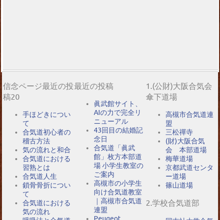
信念ページ最近の投
最近の投稿
1.(公財)大阪合気会
稿20
傘下道場
眞武館サイト、
AIの力で完全リ
手ほどきについ
高槻市合気道連
ニューアル
て
盟
43回目の結婚記
合気道初心者の
三松禪寺
念日
稽古方法
(財)大阪合気
合気道「眞武
気の流れと和合
会 本部道場
館」枚方本部道
合気道における
梅華道場
場 小学生教室の
習熟とは
京都武道センタ
ご案内
合気道人生
ー道場
高槻市の小学生
鎖骨骨折につい
篠山道場
向け合気道教室
て
｜高槻市合気道
2.学校合気道部
合気道における
連盟
気の流れ
Peugeot