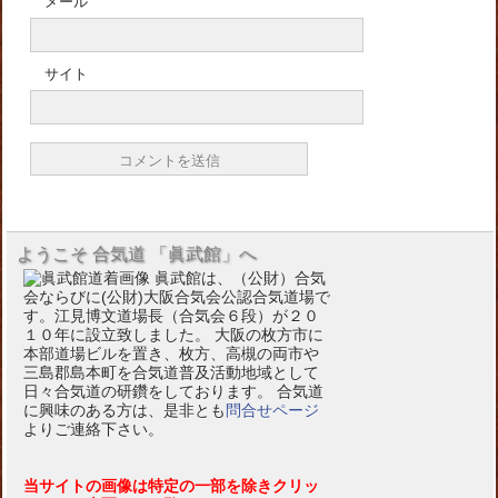
メール
サイト
ようこそ 合気道 「眞武館」へ
眞武館は、（公財）合気
会ならびに(公財)大阪合気会公認合気道場で
す。江見博文道場長（合気会６段）が２０
１０年に設立致しました。 大阪の枚方市に
本部道場ビルを置き、枚方、高槻の両市や
三島郡島本町を合気道普及活動地域として
日々合気道の研鑽をしております。 合気道
に興味のある方は、是非とも
問合せページ
よりご連絡下さい。
当サイトの画像は特定の一部を除きクリッ