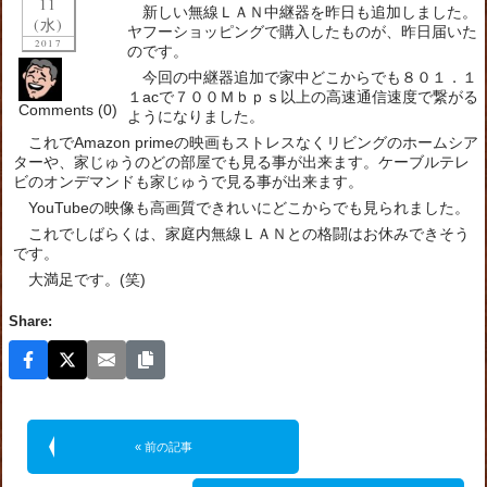
11
新しい無線ＬＡＮ中継器を昨日も追加しました。
(水)
ヤフーショッピングで購入したものが、昨日届いた
2017
のです。
今回の中継器追加で家中どこからでも８０１．１
１acで７００Ｍｂｐｓ以上の高速通信速度で繋がる
Comments (0)
ようになりました。
これでAmazon primeの映画もストレスなくリビングのホームシア
ターや、家じゅうのどの部屋でも見る事が出来ます。ケーブルテレ
ビのオンデマンドも家じゅうで見る事が出来ます。
YouTubeの映像も高画質できれいにどこからでも見られました。
これでしばらくは、家庭内無線ＬＡＮとの格闘はお休みできそう
です。
大満足です。(笑)
Share:
« 前の記事