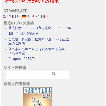
クすると大写しでご覧いただけます。
GTRANSLATE
EN
FR
DE
JA
ES
直近のブログ投稿
眞武館サイト、AIの力で完全リニューアル
43回目の結婚記念日
合気道「眞武館」枚方本部道場 小学生教
室のご案内
高槻市の小学生向け合気道教室｜高槻市
合気道連盟
Peugeot e208GTi
サイト内検索
新規入門者募集