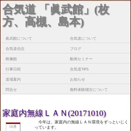
合気道 「眞武館」(枚
方、高槻、島本)
眞武館について
合気道について
合気道信念
ブログ
映像館
動画セミナー
行事日程
合気道TIPS
道場案内
お知らせ
問合せ
無料体験稽古について
家庭内無線ＬＡＮ(20171010)
今年は、家庭内の無線ＬＡＮ環境をずっといじく
10月
っています。