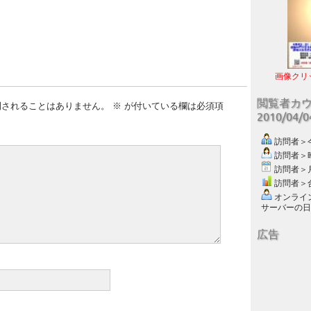
画像クリ
閲覧者カ
開されることはありません。
※
が付いている欄は必須項
2010/04/
訪問者＞今日
訪問者＞昨日
訪問者＞月別
訪問者＞合計
オンライン数
サーバーの日付 :
広告