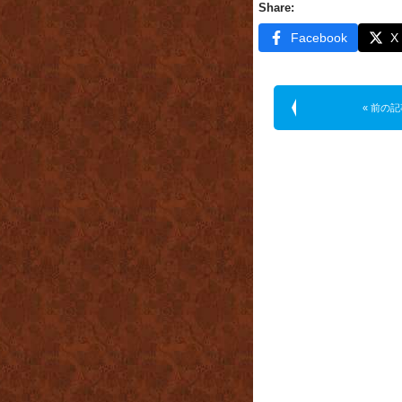
Share:
Facebook
X
« 前の記