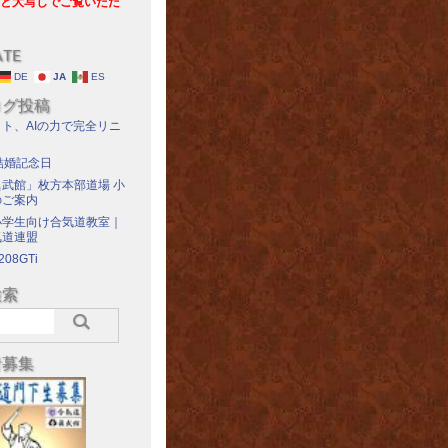
と大写しでご覧いただ
ATE
DE
JA
ES
ログ投稿
ト、AIの力で完全リニ
結婚記念日
武館」枚方本部道場 小
のご案内
小学生向け合気道教室｜
気道連盟
208GTi
検索
者募集