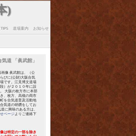
本)
IPS
道場案内
お知らせ
合気道 「眞武館」
眞武館は、（公
らびに(公財)大阪合気
場です。江見博文道場
段）が２０１０年に設
。 大阪の枚方市に本部
き、枚方、高槻の両市
町を合気道普及活動地
合気道の研鑽をしてお
気道に興味のある方は、
せページ
よりご連絡下
像は特定の一部を除き