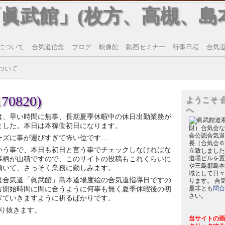
「眞武館」(枚方、高槻、島
について
合気道信念
ブログ
映像館
動画セミナー
行事日程
合気道T
ついて
0820)
ようこそ 
へ
は、早い時間に無事、長期夏季休暇中の休日出勤業務が
ました。本日は本稼働初日になります。
財）合気会な
会公認合気道
ーズに事が運びすぎて怖い位です…
長（合気会６
いう事で、本日も初日と言う事でチェックしなければな
立致しました
事柄が山積ですので、このサイトの投稿もこれくらいに
道場ビルを置
や三島郡島本
頂いて、さっそく業務に勤しみます。
域として日々
は合気道「眞武館」島本道場度絵の合気道指導日ですの
ります。 合
古開始時間に間に合うように何事も無く夏季休暇後の初
是非とも
問合
さい。
ぎていきますように祈るばかりです。
り抜きます。
当サイトの画