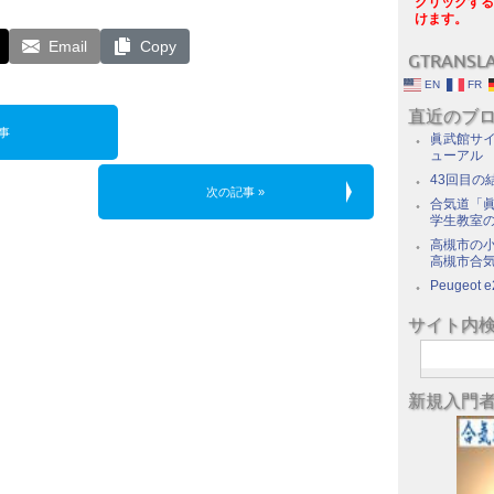
クリックする
けます。
Email
Copy
GTRANSL
EN
FR
直近のブ
事
眞武館サイ
ューアル
43回目の
次の記事 »
合気道「眞
学生教室
高槻市の
高槻市合
Peugeot e
サイト内
新規入門