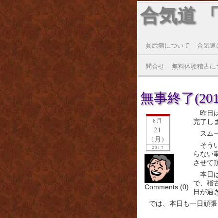
合気道 
眞武館について
合気道
問合せ
無料体験稽古に
無事終了(2017
昨日
8月
完了し
21
スム
(月)
そう
2017
らない
させて
本日
で、稽
Comments (0)
日が過
では、本日も一日頑張