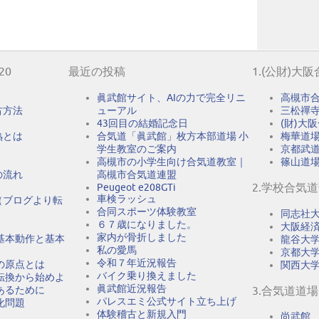
20
最近の投稿
1.(公財)大
眞武館サイト、AIの力で完全リニ
高槻市
古方法
ューアル
三松禪
43回目の結婚記念日
(財)大
熟とは
合気道「眞武館」枚方本部道場 小
梅華道
学生教室のご案内
京都武
高槻市の小学生向け合気道教室｜
篠山道
の流れ
高槻市合気道連盟
2.学校合気
Peugeot e208GTi
車検ラッシュ
（ブログより転
合同スポーツ体験教室
同志社
６７歳になりました。
大阪経
家内が骨折しました
基本動作と基本
龍谷大
私の愛馬
京都大
令和７年近況報告
の原点とは
関西大
バイク乗り換えました
転換から始めよ
眞武館近況報告
あるために
3.合気道道場
パレスエミ公式サイト立ち上げ
化問題
体験稽古と新規入門
尚武館