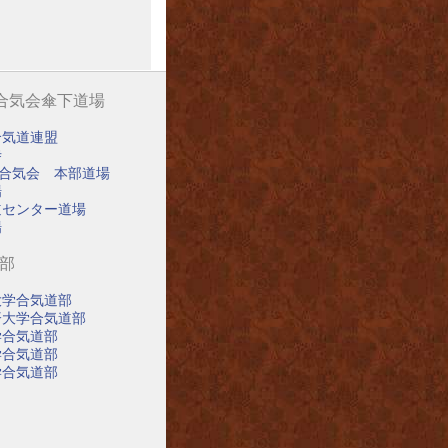
阪合気会傘下道場
合気道連盟
寺
阪合気会 本部道場
場
道センター道場
場
道部
大学合気道部
済大学合気道部
学合気道部
学合気道部
学合気道部