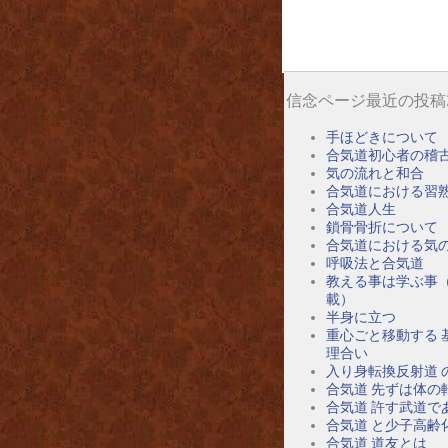
信念ページ最近の投稿
手ほどきについて
合気道初心者の稽
気の流れと和合
合気道における習
合気道人生
鎖骨骨折について
合気道における気
呼吸法と合気道
教える事は学ぶ事
載）
半身に立つ
重心ごと移動する 
理合い
入り身転換反射道 
合気道 先ずは体の
合気道 許す武道で
合気道 と少子高齢
合気道 道友とは