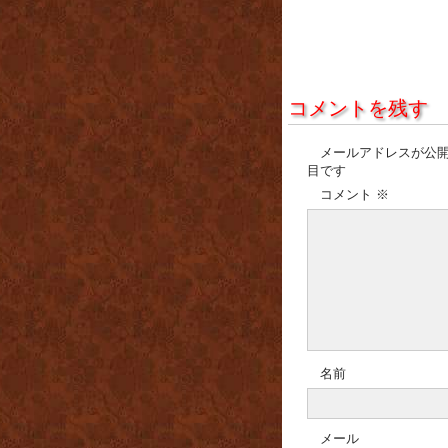
コメントを残す
メールアドレスが公
目です
コメント
※
名前
メール