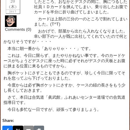
20
したところ、おなかとデスクの間に、胸につるした
(木)
社員ＩＤカードを挟んでしまい、乗り出したお腹で
カードを半分に折り曲げてしまいました。
2017
カードは上部の三分の一のところで割れてしまい
ました。(T^T)
Comments (0)
おかげで、部屋から出たら入れなくなりました。
幸い部下の一人が既に出社してくれていたので何と
かなりそうですが・・・・
本当に朝一番から「ありゃりゃ・・・」です。
これは、今日に限らず、またやりかねない事です。今のカードケ
ースがちょうどデスクに座った時に必ずそれがデスクの天板とお腹
に挟まる位置に来るものですから。
胸ポケットにさすこともできるのですが、珍しく今日に限ってそ
れを怠ってぶら下げっておりました。
今度からは必ず胸ポケットにさすか、ケースの紐の長さをもう少
し長くしておきます。
さて、本日は合気道「眞武館」ふれあいセンター道場での合気道
指導日です。
今日も多忙な一日ですが、頑張って参りましょう。
Share: