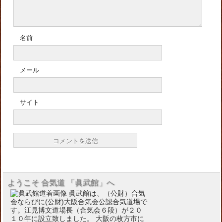
名前
メール
サイト
ようこそ 合気道 「眞武館」へ
眞武館は、（公財）合気
会ならびに(公財)大阪合気会公認合気道場で
す。江見博文道場長（合気会６段）が２０
１０年に設立致しました。 大阪の枚方市に