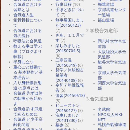
合気道における
行事日程
(10)
梅華道場
習熟とは
手ほどきについ
京都武道センタ
合気道人生
て
(7)
ー道場
鎖骨骨折につい
無事帰国しまし
篠山道場
て
た(20150123)
2.学校合気道部
合気道における
(7)
さあ、１１月で
気の流れ
す
(7)
呼吸法と合気道
同志社大学合気
楽しみました
教える事は学ぶ
道部
(20150704-5)
事（ブログより
大阪経済大学合
(6)
転載）
気道部
三寒四温
半身に立つ
龍谷大学合気道
(20150319)
(6)
重心ごと移動す
部
見学／体験稽古
る 基本動作と基
京都大学合気道
希望者
本理合い
部
(20140108)
(6)
入り身転換反射
関西大学合気道
令和７年近況報
道 の原点とは
部
告
(5)
合気道 先ずは体
復習(20150518)
の転換から始め
3.合気道道場
(5)
よ
ヒューストン
合気道 許す武道
尚武館
(20150127)
(5)
であるために
NPO法人AIKI-
洗車しました
合気道 と少子高
NET
(20131230)
(5)
札幌合氣修練道
齢化問題
墓参
(5)
場
合気道 道友とは