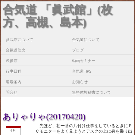
合気道 「眞武館」(枚
方、高槻、島本)
眞武館について
合気道について
合気道信念
ブログ
映像館
動画セミナー
行事日程
合気道TIPS
道場案内
お知らせ
問合せ
無料体験稽古について
ありゃりゃ(20170420)
先ほど、朝一番の片付け仕事をしているときにＰ
4月
Ｃモニターをよく見ようとデスクの上に身を乗り出