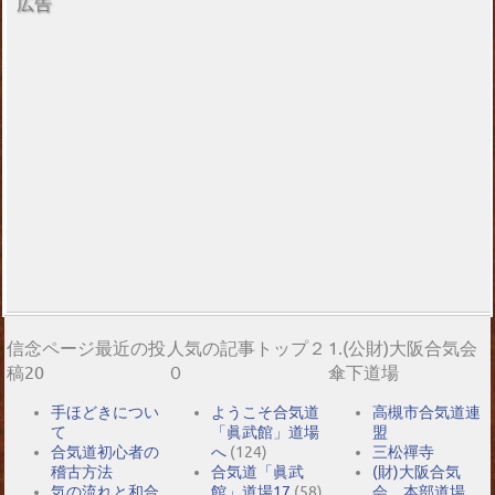
広告
信念ページ最近の投
人気の記事トップ２
1.(公財)大阪合気会
稿20
０
傘下道場
手ほどきについ
ようこそ合気道
高槻市合気道連
て
「眞武館」道場
盟
合気道初心者の
へ
(124)
三松禪寺
稽古方法
合気道「眞武
(財)大阪合気
気の流れと和合
館」道場17
(58)
会 本部道場