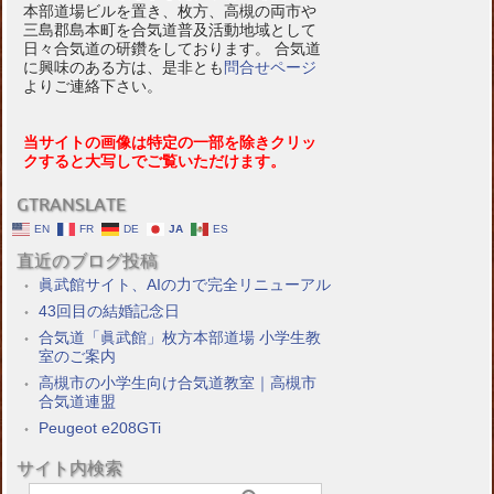
本部道場ビルを置き、枚方、高槻の両市や
三島郡島本町を合気道普及活動地域として
日々合気道の研鑽をしております。 合気道
に興味のある方は、是非とも
問合せページ
よりご連絡下さい。
当サイトの画像は特定の一部を除きクリッ
クすると大写しでご覧いただけます。
GTRANSLATE
EN
FR
DE
JA
ES
直近のブログ投稿
眞武館サイト、AIの力で完全リニューアル
43回目の結婚記念日
合気道「眞武館」枚方本部道場 小学生教
室のご案内
高槻市の小学生向け合気道教室｜高槻市
合気道連盟
Peugeot e208GTi
サイト内検索