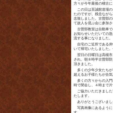
方々が今年最後の稽古に
この日は至誠館道場の
たのですが、残念ながら
念致しました。
古曽部の
て故人を偲ぶ会に参加さ
古曽部教室は自動車で
お知らせいただいての急
流する事になりました。
自宅のご近所である井
いて帰宅いたしました。
翌日の日曜日は高槻市
され、朝８時半古曽部防
頂きました。
多くの少年少女たちが
超えるお子様たちが合気
多くの方々からの入門
時で閉会し、４時まで片
ご協力いただきました
たします。
ありがとうございまし
写真画像にあるように
す。