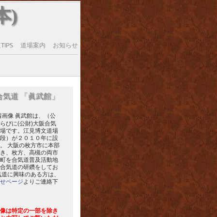
本)
IPS
道場案内
お知らせ
合気道 「眞武館」
眞武館は、（公
らびに(公財)大阪合気
場です。江見博文道場
段）が２０１０年に設
。 大阪の枚方市に本部
き、枚方、高槻の両市
町を合気道普及活動地
合気道の研鑽をしてお
気道に興味のある方は、
せページ
よりご連絡下
像は特定の一部を除き