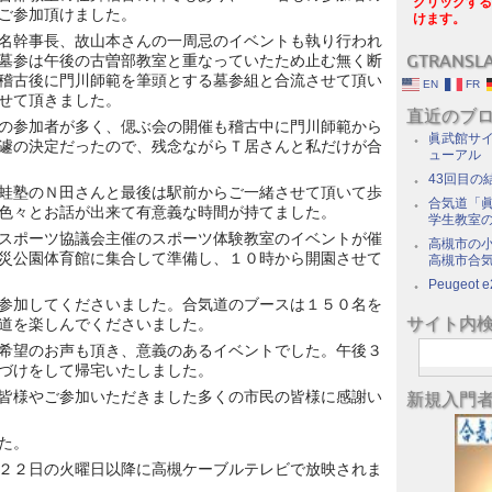
クリックする
ご参加頂けました。
けます。
名幹事長、故山本さんの一周忌のイベントも執り行われ
GTRANSL
墓参は午後の古曽部教室と重なっていたため止む無く断
稽古後に門川師範を筆頭とする墓参組と合流させて頂い
EN
FR
せて頂きました。
直近のブ
の参加者が多く、偲ぶ会の開催も稽古中に門川師範から
眞武館サイ
遽の決定だったので、残念ながらＴ居さんと私だけが合
ューアル
43回目の
蛙塾のＮ田さんと最後は駅前からご一緒させて頂いて歩
合気道「眞
色々とお話が出来て有意義な時間が持てました。
学生教室
スポーツ協議会主催のスポーツ体験教室のイベントが催
高槻市の
災公園体育館に集合して準備し、１０時から開園させて
高槻市合
Peugeot e
参加してくださいました。合気道のブースは１５０名を
サイト内
道を楽しんでくださいました。
希望のお声も頂き、意義のあるイベントでした。午後３
づけをして帰宅いたしました。
皆様やご参加いただきました多くの市民の皆様に感謝い
新規入門
た。
２２日の火曜日以降に高槻ケーブルテレビで放映されま