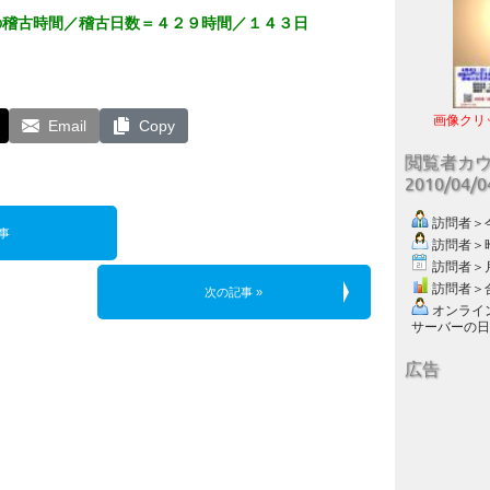
の稽古時間／稽古日数＝４２９時間／１４３日
画像クリ
Email
Copy
閲覧者カ
2010/04/
訪問者＞今日
事
訪問者＞昨日
訪問者＞月別
訪問者＞合計
次の記事 »
オンライン数
サーバーの日付 :
広告