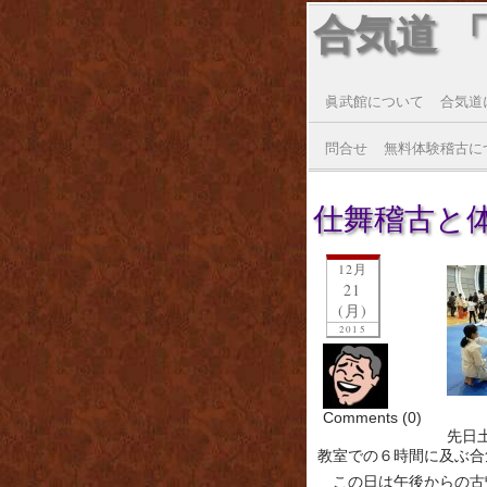
合気道 
眞武館について
合気道
問合せ
無料体験稽古に
仕舞稽古と体験
12月
21
(月)
2015
Comments (0)
先日
教室での６時間に及ぶ合
この日は午後からの古