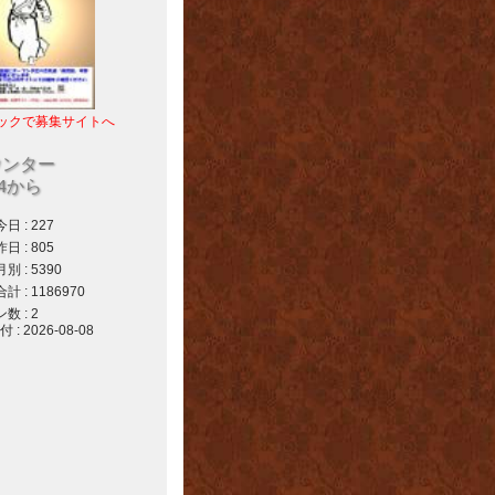
ックで募集サイトへ
ウンター
04から
 : 227
 : 805
 : 5390
 : 1186970
 : 2
 2026-08-08