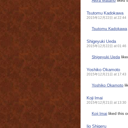
Akira Matano
liked 
Tsutomu Kadokawa
2015年12月22日 at 22:44
Tsutomu Kadokawa
Shigeyuki Ueda
2015年12月22日 at 01:46
Shigeyuki Ueda
like
Yoshiko Okamoto
2015年12月21日 at 17:43
Yoshiko Okamoto
li
Koji Imai
2015年12月21日 at 13:30
Koji Imai
liked this 
Iio Shigeru