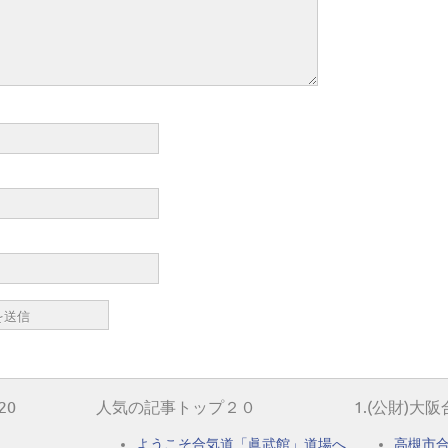
20
人気の記事トップ２０
1.(公財)大
ようこそ合気道「眞武館」道場へ
高槻市