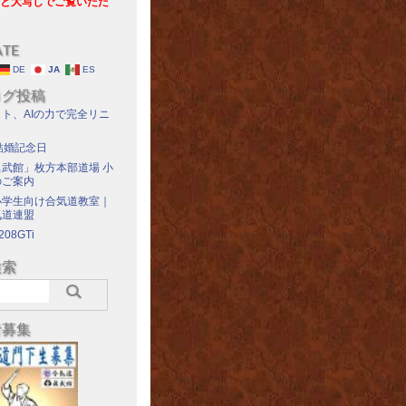
と大写しでご覧いただ
ATE
DE
JA
ES
ログ投稿
ト、AIの力で完全リニ
結婚記念日
武館」枚方本部道場 小
のご案内
小学生向け合気道教室｜
気道連盟
208GTi
検索
者募集