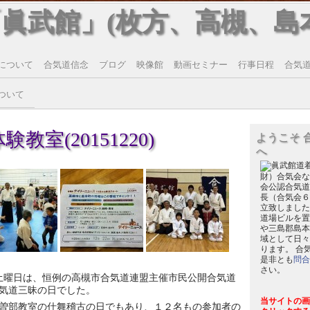
「眞武館」(枚方、高槻、島
について
合気道信念
ブログ
映像館
動画セミナー
行事日程
合気道T
ついて
教室(20151220)
ようこそ 
へ
財）合気会な
会公認合気道
長（合気会６
立致しました
道場ビルを置
や三島郡島本
域として日々
ります。 合
是非とも
問合
さい。
土曜日は、恒例の高槻市合気道連盟主催市民公開合気道
気道三昧の日でした。
当サイトの画
曽部教室の仕舞稽古の日でもあり、１２名もの参加者の