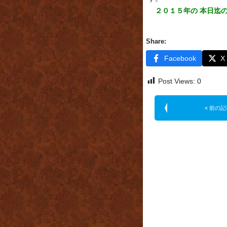
２０１５年の 本日迄
Share:
Facebook
X
Post Views:
0
« 前の記