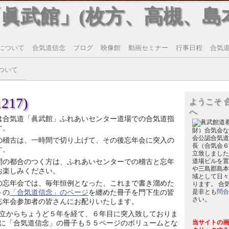
「眞武館」(枚方、高槻、島
について
合気道信念
ブログ
映像館
動画セミナー
行事日程
合気道T
ついて
217)
ようこそ 
へ
は合気道「眞武館」ふれあいセンター道場での合気道指
す。
財）合気会な
会公認合気道
の稽古は、一時間で切り上げて、その後忘年会に突入の
長（合気会６
す。
立致しました
間の都合のつく方は、ふれあいセンターでの稽古と忘年
道場ビルを置
や三島郡島本
お楽しみください。
域として日々
の忘年会では、毎年恒例となった、これまで書き溜めた
ります。 合
トの
「合気道信念」のページ
を纏めた冊子を門下生の皆
是非とも
問合
さい。
忘年会参加者の皆さんにお配りいたします。
立からちょうど５年を経て、６年目に突入致しておりま
に「合気道信念」の冊子も５５ページのボリュームとな
当サイトの画