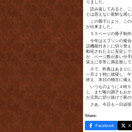
りました。
読み返してみると、こ
とは思えない新鮮な感じ
この冊子により、この
が出来ました。
５５ページの冊子制作
今年はエプソンの複合
話機能付き）に切り替え
動化された上に安定して
が、ページ数が多い分手
栄えに非常に満足致して
さて、昨夜はあまりに
一旦２１時に就寝し、午
終え、本日の稽古に備え
いつものように４時５
し、まだ喉の調子もおか
か元気に切り抜けて夜の
さあ、今日も一日頑張
Share:
Facebook
X