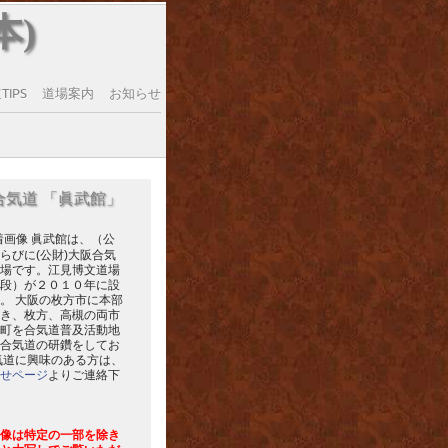
本)
IPS
道場案内
お知らせ
合気道 「眞武館」
眞武館は、（公
らびに(公財)大阪合気
場です。江見博文道場
段）が２０１０年に設
。 大阪の枚方市に本部
き、枚方、高槻の両市
町を合気道普及活動地
合気道の研鑽をしてお
気道に興味のある方は、
せページ
よりご連絡下
像は特定の一部を除き