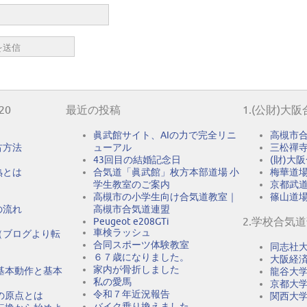
20
最近の投稿
1.(公財)大
眞武館サイト、AIの力で完全リニ
高槻市
古方法
ューアル
三松禪
43回目の結婚記念日
(財)大
熟とは
合気道「眞武館」枚方本部道場 小
梅華道
学生教室のご案内
京都武
高槻市の小学生向け合気道教室｜
篠山道
の流れ
高槻市合気道連盟
2.学校合気
Peugeot e208GTi
車検ラッシュ
（ブログより転
合同スポーツ体験教室
同志社
６７歳になりました。
大阪経
家内が骨折しました
基本動作と基本
龍谷大
私の愛馬
京都大
令和７年近況報告
の原点とは
関西大
バイク乗り換えました