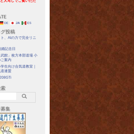
と大写しでご覧いただ
ATE
DE
JA
ES
ログ投稿
ト、AIの力で完全リニ
結婚記念日
武館」枚方本部道場 小
のご案内
小学生向け合気道教室｜
気道連盟
208GTi
検索
者募集