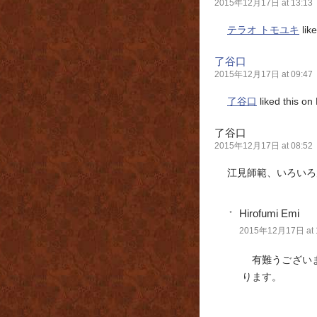
2015年12月17日 at 13:13
テラオ トモユキ
lik
了谷口
2015年12月17日 at 09:47
了谷口
liked this on
了谷口
2015年12月17日 at 08:52
江見師範、いろいろ
Hirofumi Emi
2015年12月17日 at 
有難うござい
ります。