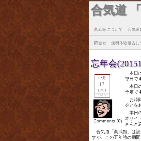
合気道 
眞武館について
合気道
問合せ
無料体験稽古に
忘年会(20151
本日
12月
導日で
17
本日
(木)
予定で
2015
お時
会とを
本日
本サイ
Comments (0)
さんと
合気道「眞武館」は設
すが、この五年強の期間