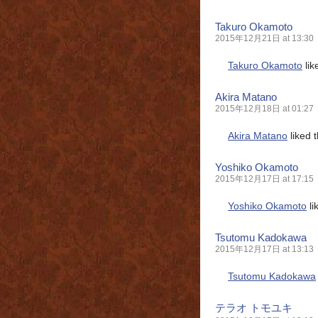
Takuro Okamoto
2015年12月21日 at 13:30
Takuro Okamoto
lik
Akira Matano
2015年12月18日 at 01:27
Akira Matano
liked 
Yoshiko Okamoto
2015年12月17日 at 17:15
Yoshiko Okamoto
li
Tsutomu Kadokawa
2015年12月17日 at 13:13
Tsutomu Kadokawa
テラオ トモユキ