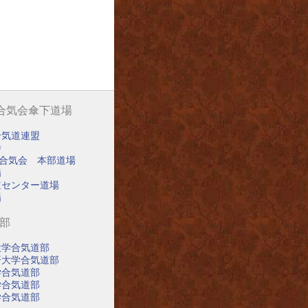
阪合気会傘下道場
合気道連盟
寺
阪合気会 本部道場
場
道センター道場
場
道部
大学合気道部
済大学合気道部
学合気道部
学合気道部
学合気道部