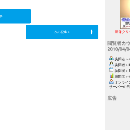
事
画像クリ
次の記事 »
閲覧者カ
2010/04/
訪問者＞今日
訪問者＞昨日
訪問者＞月別
訪問者＞合計
オンライン数
サーバーの日付 :
広告