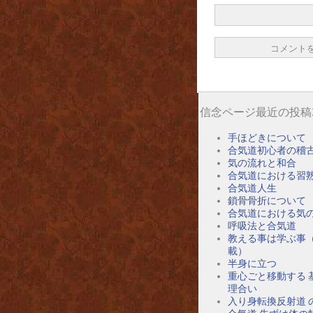
信念ページ最近の投稿
手ほどきについて
合気道初心者の稽
気の流れと和合
合気道における習
合気道人生
鎖骨骨折について
合気道における気
呼吸法と合気道
教える事は学ぶ事
載）
半身に立つ
重心ごと移動する 
理合い
入り身転換反射道 