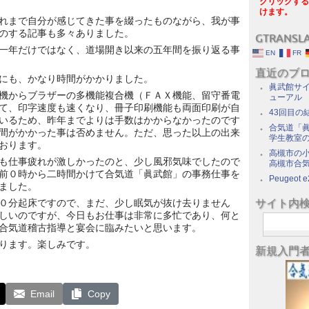
クリックする
けます。
れまで自分が感じてきた事を綴ったものながら、我が事
のする記事も多々ありました。
GTRANSL
一年だけではなく、道場開き以来の五年間を振り返る事
EN
FR
直近のブ
にも、かなり時間がかかりました。
眞武館サイ
機からブラザーの多機能複合機（ＦＡＸ機能、留守番電
ューアル
て、印字速度も速くなり、冊子印刷機能も両面印刷が自
43回目の
いるため、昨年までよりは手数はかからなかったのです
合気道「眞
間がかかった事は否めません。ただ、思った以上の出来
学生教室
おります。
高槻市の
も仕事疲れが激しかったのと、少し風邪気味でしたので
高槻市合
前０時から二時間かけて合気道「眞武館」の事務仕事を
Peugeot e
ました。
サイト内
０分起床ですので、まだ、少し眠気が抜け去りません
しいのですが、今日もお仕事は非常に多忙であり、何と
合気道稽古指導と宴会に臨みたいと思います。
ります。楽しみです。
新規入門
Email
Copy