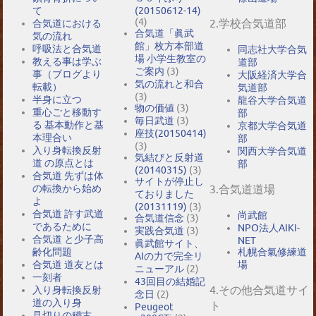
て
(20150612-14)
(4)
2.学校合気道部
合気道における
合気道「眞武
気の流れ
館」枚方本部道
呼吸法と合気道
同志社大学合気
場 小学生教室の
教える事は学ぶ
道部
ご案内
(3)
事（ブログより
大阪経済大学合
気の流れと和合
転載）
気道部
(3)
半身に立つ
龍谷大学合気道
物の価値
(3)
重心ごと移動す
部
毎日武道
(3)
る 基本動作と基
京都大学合気道
座技(20150414)
本理合い
部
(3)
入り身転換反射
関西大学合気道
気結びと反射道
道 の原点とは
部
(20140315)
(3)
合気道 先ずは体
サイトが停止し
の転換から始め
3.合気道道場
ておりました
よ
(20131119)
(3)
合気道 許す武道
尚武館
合気道信念
(3)
であるために
NPO法人AIKI-
実践合気道
(3)
合気道 と少子高
NET
眞武館サイト、
札幌合氣修練道
齢化問題
AIの力で完全リ
場
合気道 道友とは
ニューアル
(2)
一刻者
43回目の結婚記
4.その他合気道サイ
入り身転換反射
念日
(2)
道の入り身
ト
Peugeot
見切りの稽古