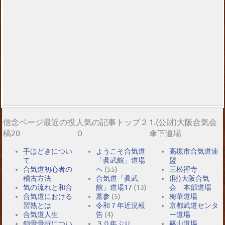
信念ページ最近の投
人気の記事トップ２
1.(公財)大阪合気会
稿20
０
傘下道場
手ほどきについ
ようこそ合気道
高槻市合気道連
て
「眞武館」道場
盟
合気道初心者の
へ
(55)
三松禪寺
稽古方法
合気道「眞武
(財)大阪合気
気の流れと和合
館」道場17
(13)
会 本部道場
合気道における
墓参
(5)
梅華道場
習熟とは
令和７年近況報
京都武道センタ
合気道人生
告
(4)
ー道場
鎖骨骨折につい
３０年ぶり
篠山道場