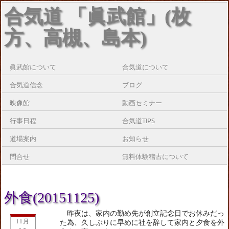
合気道 「眞武館」(枚
方、高槻、島本)
眞武館について
合気道について
合気道信念
ブログ
映像館
動画セミナー
行事日程
合気道TIPS
道場案内
お知らせ
問合せ
無料体験稽古について
外食(20151125)
昨夜は、家内の勤め先が創立記念日でお休みだっ
11月
た為、久しぶりに早めに社を辞して家内と夕食を外