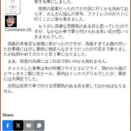
25
食する事にしました。
(水)
突然の提案だったのでどの店に行くかも決めてお
2015
らず、さんざん悩んだ挙句、ファミレスのがストに
行くことに落ち着きました。
もう少し高価な雰囲気のある店と思っていたので
Comments (0)
すが、なかなか車で乗り付けられる良い店が思いつ
きませんでした。
高級日本食店も候補に挙がったのですが、高級すぎてお腹の空い
た仕事後には少し量的に物足らなさそうだったので店まで参りまし
たが結局やめてガストと言う事になりました。
まあ、初老の夫婦にはこれ位で好いのかも知れません。
チョイスした食事は旬の牡蠣フライとエビフライ、鶏のから揚げ
とマッタケご飯に生ビール、家内はミックスグリルでしたが、量的
には大満足でした。
次回は近所で車で行ける雰囲気のある店を探しておかねばなりま
せん。
Share: