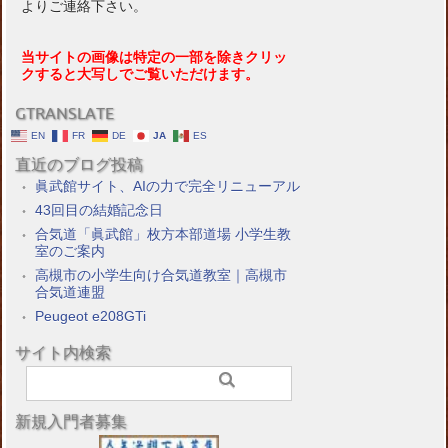
よりご連絡下さい。
当サイトの画像は特定の一部を除きクリッ
クすると大写しでご覧いただけます。
GTRANSLATE
EN
FR
DE
JA
ES
直近のブログ投稿
眞武館サイト、AIの力で完全リニューアル
43回目の結婚記念日
合気道「眞武館」枚方本部道場 小学生教
室のご案内
高槻市の小学生向け合気道教室｜高槻市
合気道連盟
Peugeot e208GTi
サイト内検索
新規入門者募集