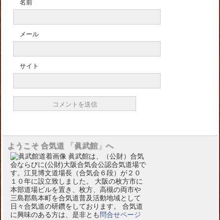
名前
メール
サイト
ようこそ 合気道 「眞武館」へ
眞武館は、（公財）合気
会ならびに(公財)大阪合気会公認合気道場で
す。江見博文道場長（合気会６段）が２０
１０年に設立致しました。 大阪の枚方市に
本部道場ビルを置き、枚方、高槻の両市や
三島郡島本町を合気道普及活動地域として
日々合気道の研鑽をしております。 合気道
に興味のある方は、是非とも
問合せページ