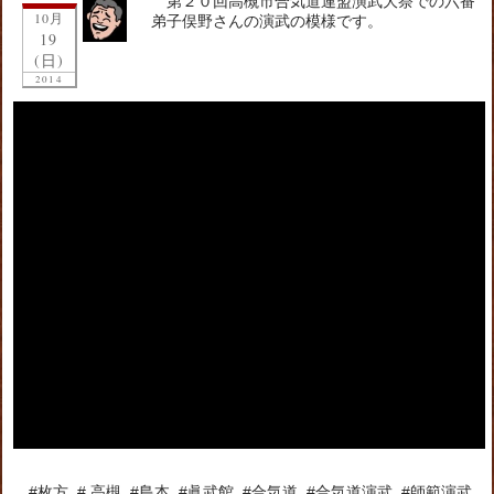
第２０回高槻市合気道連盟演武大祭での六番
10月
弟子俣野さんの演武の模様です。
19
(日)
2014
#枚方, #,高槻, #島本, #眞武館, #合気道, #合気道演武, #師範演武,