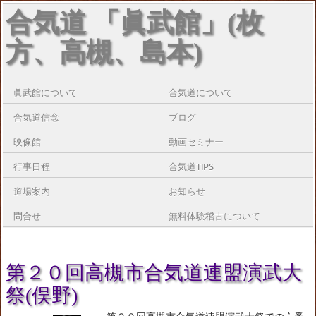
合気道 「眞武館」(枚
方、高槻、島本)
眞武館について
合気道について
合気道信念
ブログ
映像館
動画セミナー
行事日程
合気道TIPS
道場案内
お知らせ
問合せ
無料体験稽古について
第２０回高槻市合気道連盟演武大
祭(俣野)