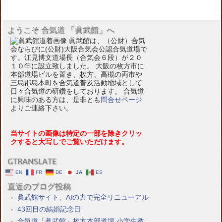
ようこそ 合気道 「眞武館」へ
眞武館は、（公財）合気
会ならびに(公財)大阪合気会公認合気道場で
す。江見博文道場長（合気会６段）が２０
１０年に設立致しました。 大阪の枚方市に
本部道場ビルを置き、枚方、高槻の両市や
三島郡島本町を合気道普及活動地域として
日々合気道の研鑽をしております。 合気道
に興味のある方は、是非とも
問合せページ
よりご連絡下さい。
当サイトの画像は特定の一部を除きクリッ
クすると大写しでご覧いただけます。
GTRANSLATE
EN
FR
DE
JA
ES
直近のブログ投稿
眞武館サイト、AIの力で完全リニューアル
43回目の結婚記念日
合気道「眞武館」枚方本部道場 小学生教