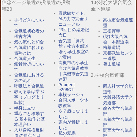
信念ページ最近の投
最近の投稿
1.(公財)大阪合気会
稿20
傘下道場
眞武館サイト、
AIの力で完全リ
手ほどきについ
高槻市合気道連
ニューアル
て
盟
43回目の結婚記
合気道初心者の
三松禪寺
念日
稽古方法
(財)大阪合気
合気道「眞武
気の流れと和合
会 本部道場
館」枚方本部道
合気道における
梅華道場
場 小学生教室の
習熟とは
京都武道センタ
ご案内
合気道人生
ー道場
高槻市の小学生
鎖骨骨折につい
篠山道場
向け合気道教室
て
｜高槻市合気道
2.学校合気道部
合気道における
連盟
気の流れ
Peugeot
呼吸法と合気道
同志社大学合気
e208GTi
教える事は学ぶ
道部
車検ラッシュ
事（ブログより
大阪経済大学合
合同スポーツ体
転載）
気道部
験教室
半身に立つ
龍谷大学合気道
６７歳になりま
重心ごと移動す
部
した。
る 基本動作と基
京都大学合気道
家内が骨折しま
本理合い
部
した
入り身転換反射
関西大学合気道
私の愛馬
道 の原点とは
部