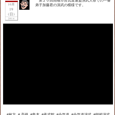
第２０回高槻市合気道連盟演武大祭での一番
10月
弟子加藤君の演武の模様です。
19
(日)
2014
#枚方, #,高槻, #島本, #眞武館, #合気道, #合気道演武, #師範演武,