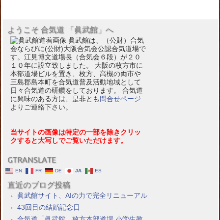
ようこそ 合気道 「眞武館」へ
眞武館は、（公財）合気
会ならびに(公財)大阪合気会公認合気道場で
す。江見博文道場長（合気会６段）が２０
１０年に設立致しました。 大阪の枚方市に
本部道場ビルを置き、枚方、高槻の両市や
三島郡島本町を合気道普及活動地域として
日々合気道の研鑽をしております。 合気道
に興味のある方は、是非とも
問合せページ
よりご連絡下さい。
当サイトの画像は特定の一部を除きクリッ
クすると大写しでご覧いただけます。
GTRANSLATE
EN
FR
DE
JA
ES
直近のブログ投稿
眞武館サイト、AIの力で完全リニューアル
43回目の結婚記念日
合気道「眞武館」枚方本部道場 小学生教