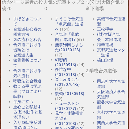
信念ページ最近の投
人気の記事トップ２
1.(公財)大阪合気会
稿20
０
傘下道場
手ほどきについ
ようこそ合気道
高槻市合気道連
て
「眞武館」道場
盟
合気道初心者の
へ
(151)
三松禪寺
稽古方法
合気道「眞武
(財)大阪合気
気の流れと和合
館」道場17
(69)
会 本部道場
合気道における
無事帰国しまし
梅華道場
習熟とは
た(20150123)
京都武道センタ
合気道人生
(17)
ー道場
幻想的
鎖骨骨折につい
篠山道場
(20150516)
(14)
て
多忙な中
2.学校合気道部
合気道における
(20150118)
(14)
気の流れ
楽しみました
呼吸法と合気道
同志社大学合気
(20150704-5)
教える事は学ぶ
道部
(12)
事（ブログより
大阪経済大学合
復習(20150518)
転載）
気道部
(12)
半身に立つ
龍谷大学合気道
ヒューストン
重心ごと移動す
部
(20150127)
(12)
る 基本動作と基
京都大学合気道
見学／体験稽古
本理合い
部
希望者
入り身転換反射
関西大学合気道
(20140108)
(12)
道 の原点とは
部
生きるか死ぬか