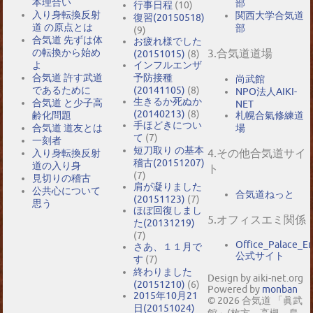
本理合い
部
行事日程
(10)
入り身転換反射
関西大学合気道
復習(20150518)
道 の原点とは
部
(9)
合気道 先ずは体
お疲れ様でした
の転換から始め
3.合気道道場
(20151015)
(8)
よ
インフルエンザ
合気道 許す武道
予防接種
尚武館
であるために
(20141105)
(8)
NPO法人AIKI-
生きるか死ぬか
合気道 と少子高
NET
(20140213)
(8)
札幌合氣修練道
齢化問題
手ほどきについ
場
合気道 道友とは
て
(7)
一刻者
短刀取り の基本
4.その他合気道サイ
入り身転換反射
稽古(20151207)
道の入り身
ト
(7)
見切りの稽古
肩が凝りました
公共心について
合気道ねっと
(20151123)
(7)
思う
ほぼ回復しまし
5.オフィスエミ関係
た(20131219)
(7)
Office_Palace_E
さあ、１１月で
公式サイト
す
(7)
終わりました
Design by aiki-net.org
(20151210)
(6)
Powered by
monban
2015年10月21
© 2026 合気道 「眞武
日(20151024)