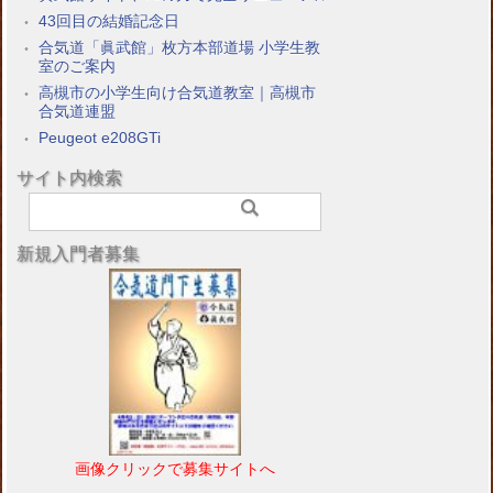
43回目の結婚記念日
合気道「眞武館」枚方本部道場 小学生教
室のご案内
高槻市の小学生向け合気道教室｜高槻市
合気道連盟
Peugeot e208GTi
サイト内検索
新規入門者募集
画像クリックで募集サイトへ