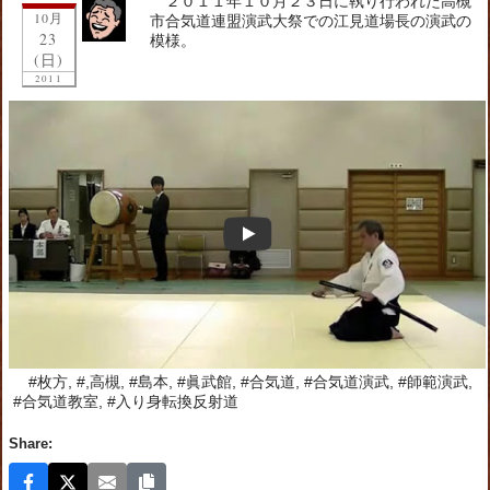
２０１１年１０月２３日に執り行われた高槻
10月
市合気道連盟演武大祭での江見道場長の演武の
23
模様。
(日)
2011
#枚方, #,高槻, #島本, #眞武館, #合気道, #合気道演武, #師範演武,
#合気道教室, #入り身転換反射道
Share: