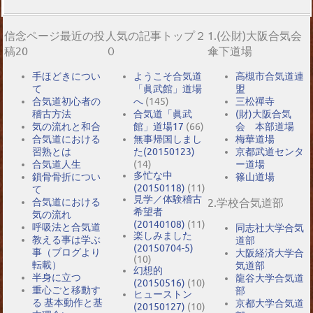
信念ページ最近の投
人気の記事トップ２
1.(公財)大阪合気会
稿20
０
傘下道場
手ほどきについ
ようこそ合気道
高槻市合気道連
て
「眞武館」道場
盟
合気道初心者の
へ
(145)
三松禪寺
稽古方法
合気道「眞武
(財)大阪合気
気の流れと和合
館」道場17
(66)
会 本部道場
合気道における
無事帰国しまし
梅華道場
習熟とは
た(20150123)
京都武道センタ
合気道人生
(14)
ー道場
多忙な中
鎖骨骨折につい
篠山道場
(20150118)
(11)
て
見学／体験稽古
2.学校合気道部
合気道における
希望者
気の流れ
(20140108)
(11)
呼吸法と合気道
同志社大学合気
楽しみました
教える事は学ぶ
道部
(20150704-5)
事（ブログより
大阪経済大学合
(10)
転載）
気道部
幻想的
半身に立つ
龍谷大学合気道
(20150516)
(10)
重心ごと移動す
部
ヒューストン
る 基本動作と基
京都大学合気道
(20150127)
(10)