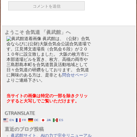
ようこそ 合気道 「眞武館」へ
眞武館は、（公財）合気
会ならびに(公財)大阪合気会公認合気道場で
す。江見博文道場長（合気会６段）が２０
１０年に設立致しました。 大阪の枚方市に
本部道場ビルを置き、枚方、高槻の両市や
三島郡島本町を合気道普及活動地域として
日々合気道の研鑽をしております。 合気道
に興味のある方は、是非とも
問合せページ
よりご連絡下さい。
当サイトの画像は特定の一部を除きクリッ
クすると大写しでご覧いただけます。
GTRANSLATE
EN
FR
DE
JA
ES
直近のブログ投稿
眞武館サイト、AIの力で完全リニューアル