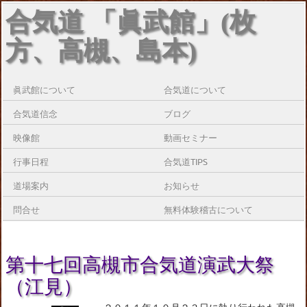
合気道 「眞武館」(枚
方、高槻、島本)
眞武館について
合気道について
合気道信念
ブログ
映像館
動画セミナー
行事日程
合気道TIPS
道場案内
お知らせ
問合せ
無料体験稽古について
第十七回高槻市合気道演武大祭
（江見）