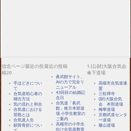
信念ページ最近の投
最近の投稿
1.(公財)大阪合気会
稿20
傘下道場
眞武館サイト、
AIの力で完全リ
手ほどきについ
高槻市合気道連
ニューアル
て
盟
43回目の結婚記
合気道初心者の
三松禪寺
念日
稽古方法
(財)大阪合気
合気道「眞武
気の流れと和合
会 本部道場
館」枚方本部道
合気道における
梅華道場
場 小学生教室の
習熟とは
京都武道センタ
ご案内
合気道人生
ー道場
高槻市の小学生
鎖骨骨折につい
篠山道場
向け合気道教室
て