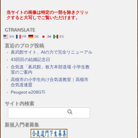
当サイトの画像は特定の一部を除きクリッ
クすると大写しでご覧いただけます。
GTRANSLATE
EN
FR
DE
JA
ES
直近のブログ投稿
眞武館サイト、AIの力で完全リニューアル
43回目の結婚記念日
合気道「眞武館」枚方本部道場 小学生教
室のご案内
高槻市の小学生向け合気道教室｜高槻市
合気道連盟
Peugeot e208GTi
サイト内検索
新規入門者募集