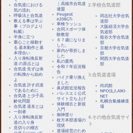
｜高槻市合気道
2.学校合気道部
合気道における
連盟
気の流れ
Peugeot
呼吸法と合気道
同志社大学合気
e208GTi
教える事は学ぶ
道部
車検ラッシュ
事（ブログより
大阪経済大学合
合同スポーツ体
転載）
気道部
験教室
半身に立つ
龍谷大学合気道
６７歳になりま
重心ごと移動す
部
した。
る 基本動作と基
京都大学合気道
家内が骨折しま
本理合い
部
した
入り身転換反射
関西大学合気道
私の愛馬
道 の原点とは
部
令和７年近況報
合気道 先ずは体
告
の転換から始め
3.合気道道場
バイク乗り換え
よ
ました
合気道 許す武道
尚武館
眞武館近況報告
であるために
NPO法人AIKI-
パレスエミ公式
合気道 と少子高
NET
サイト立ち上げ
札幌合氣修練道
齢化問題
体験稽古と新規
場
合気道 道友とは
入門
一刻者
御神渡り
4.その他合気道サイ
入り身転換反射
枚方本部道場の
道の入り身
ト
現状
見切りの稽古
道場経営のため