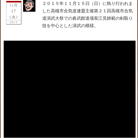
２０１５年１１月１５日（日）に執り行われま
11月
17
した高槻市合気道連盟主催第２１回高槻市合気
(火)
道演武大祭での眞武館道場長江見師範の剣取り
2015
技を中心とした演武の模様。