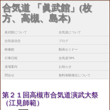
合気道 「眞武館」(枚
方、高槻、島本)
眞武館について
合気道について
合気道信念
ブログ
映像館
動画セミナー
行事日程
合気道TIPS
道場案内
お知らせ
問合せ
無料体験稽古について
第２１回高槻市合気道演武大祭
（江見師範）