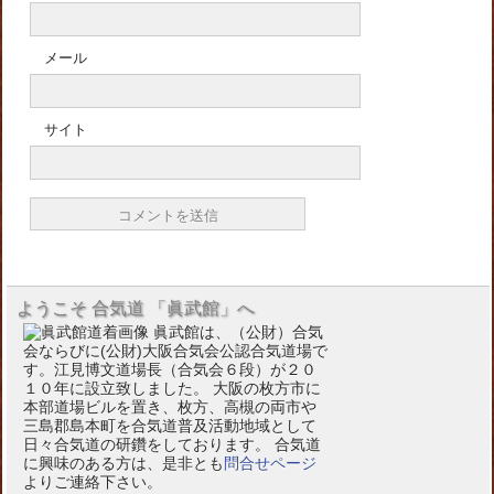
メール
サイト
ようこそ 合気道 「眞武館」へ
眞武館は、（公財）合気
会ならびに(公財)大阪合気会公認合気道場で
す。江見博文道場長（合気会６段）が２０
１０年に設立致しました。 大阪の枚方市に
本部道場ビルを置き、枚方、高槻の両市や
三島郡島本町を合気道普及活動地域として
日々合気道の研鑽をしております。 合気道
に興味のある方は、是非とも
問合せページ
よりご連絡下さい。