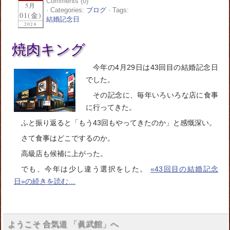
Comments (0)
5月
· Categories:
ブログ
· Tags:
01(金)
結婚記念日
2026
焼肉キング
今年の4月29日は43回目の結婚記念日
でした。
その記念に、毎年いろいろな店に食事
に行ってきた。
ふと振り返ると「もう43回もやってきたのか」と感慨深い。
さて食事はどこでするのか。
高級店も候補に上がった。
でも、今年は少し違う選択をした。
«43回目の結婚記念
日»の続きを読む…
ようこそ 合気道 「眞武館」へ