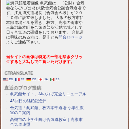
眞武館は、（公財）合気
会ならびに(公財)大阪合気会公認合気道場で
す。江見博文道場長（合気会６段）が２０
１０年に設立致しました。 大阪の枚方市に
本部道場ビルを置き、枚方、高槻の両市や
三島郡島本町を合気道普及活動地域として
日々合気道の研鑽をしております。 合気道
に興味のある方は、是非とも
問合せページ
よりご連絡下さい。
当サイトの画像は特定の一部を除きクリッ
クすると大写しでご覧いただけます。
GTRANSLATE
EN
FR
DE
JA
ES
直近のブログ投稿
眞武館サイト、AIの力で完全リニューアル
43回目の結婚記念日
合気道「眞武館」枚方本部道場 小学生教
室のご案内
高槻市の小学生向け合気道教室｜高槻市
合気道連盟