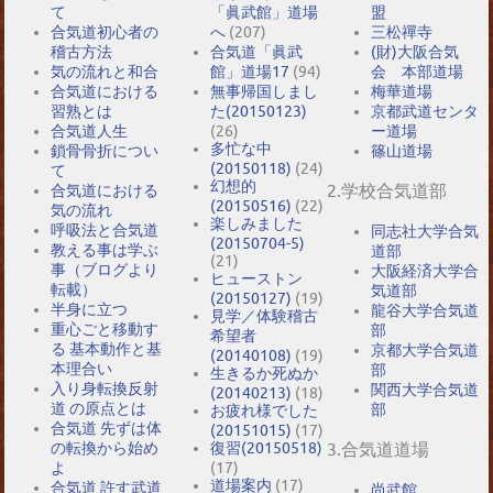
て
「眞武館」道場
盟
合気道初心者の
へ
(207)
三松禪寺
稽古方法
合気道「眞武
(財)大阪合気
気の流れと和合
館」道場17
(94)
会 本部道場
合気道における
無事帰国しまし
梅華道場
習熟とは
た(20150123)
京都武道センタ
合気道人生
(26)
ー道場
多忙な中
鎖骨骨折につい
篠山道場
(20150118)
(24)
て
幻想的
2.学校合気道部
合気道における
(20150516)
(22)
気の流れ
楽しみました
呼吸法と合気道
同志社大学合気
(20150704-5)
教える事は学ぶ
道部
(21)
事（ブログより
大阪経済大学合
ヒューストン
転載）
気道部
(20150127)
(19)
半身に立つ
龍谷大学合気道
見学／体験稽古
重心ごと移動す
部
希望者
る 基本動作と基
京都大学合気道
(20140108)
(19)
本理合い
部
生きるか死ぬか
入り身転換反射
関西大学合気道
(20140213)
(18)
道 の原点とは
部
お疲れ様でした
合気道 先ずは体
(20151015)
(17)
の転換から始め
復習(20150518)
3.合気道道場
よ
(17)
道場案内
(17)
合気道 許す武道
尚武館