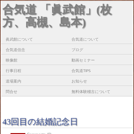
合気道 「眞武館」(枚
方、高槻、島本)
眞武館について
合気道について
合気道信念
ブログ
映像館
動画セミナー
行事日程
合気道TIPS
道場案内
お知らせ
問合せ
無料体験稽古について
43回目の結婚記念日