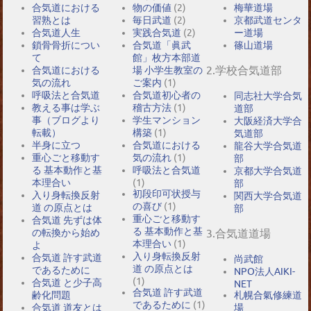
合気道における
物の価値
(2)
梅華道場
習熟とは
毎日武道
(2)
京都武道センタ
合気道人生
実践合気道
(2)
ー道場
鎖骨骨折につい
合気道「眞武
篠山道場
て
館」枚方本部道
2.学校合気道部
合気道における
場 小学生教室の
気の流れ
ご案内
(1)
呼吸法と合気道
合気道初心者の
同志社大学合気
教える事は学ぶ
稽古方法
(1)
道部
事（ブログより
学生マンション
大阪経済大学合
転載）
構築
(1)
気道部
半身に立つ
合気道における
龍谷大学合気道
重心ごと移動す
気の流れ
(1)
部
る 基本動作と基
呼吸法と合気道
京都大学合気道
本理合い
(1)
部
初段印可状授与
入り身転換反射
関西大学合気道
の喜び
(1)
道 の原点とは
部
重心ごと移動す
合気道 先ずは体
る 基本動作と基
の転換から始め
3.合気道道場
本理合い
(1)
よ
入り身転換反射
合気道 許す武道
尚武館
道 の原点とは
であるために
NPO法人AIKI-
(1)
合気道 と少子高
NET
合気道 許す武道
札幌合氣修練道
齢化問題
であるために
(1)
場
合気道 道友とは