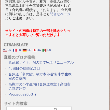
本部道場ビルを置き、枚方、高槻の両市や
三島郡島本町を合気道普及活動地域として
日々合気道の研鑽をしております。 合気道
に興味のある方は、是非とも
問合せページ
よりご連絡下さい。
当サイトの画像は特定の一部を除きクリッ
クすると大写しでご覧いただけます。
GTRANSLATE
EN
FR
DE
JA
ES
直近のブログ投稿
眞武館サイト、AIの力で完全リニューアル
43回目の結婚記念日
合気道「眞武館」枚方本部道場 小学生教
室のご案内
高槻市の小学生向け合気道教室｜高槻市
合気道連盟
Peugeot e208GTi
サイト内検索