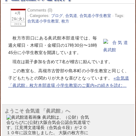
Comments (0)
4月
· Categories:
ブログ
,
合気道
,
合気道小学生教室
· Tags:
28(火)
合気道小学生教室
,
枚方
2026
枚方市田口にある眞武館本部道場では、毎
週火曜日・木曜日・金曜日の17時30分〜18時
45分に小学生教室を開講しています。
現在は親子参加を含めて7名が稽古に励んでいます。
この教室も、高槻市古曽部や島本町の小学生教室と同じく、
子どもたちとの関わりが大きな喜びとなっています。
«合気道
「眞武館」枚方本部道場 小学生教室のご案内»の続きを読む…
ようこそ 合気道 「眞武館」へ
眞武館は、（公財）合気
会ならびに(公財)大阪合気会公認合気道場で
す。江見博文道場長（合気会６段）が２０
１０年に設立致しました。 大阪の枚方市に