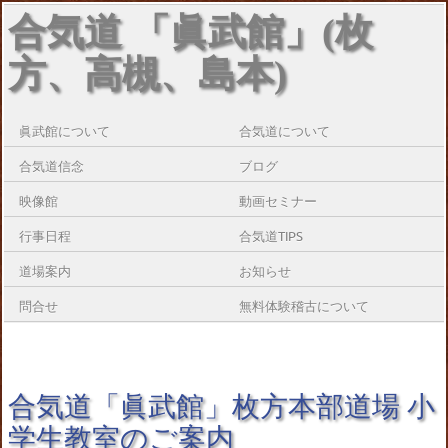
合気道 「眞武館」(枚
方、高槻、島本)
眞武館について
合気道について
合気道信念
ブログ
映像館
動画セミナー
行事日程
合気道TIPS
道場案内
お知らせ
問合せ
無料体験稽古について
合気道「眞武館」枚方本部道場 小
学生教室のご案内