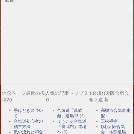
信念ページ最近の投
人気の記事トップ２
1.(公財)大阪合気会
稿20
０
傘下道場
手ほどきについ
合気道「眞武
高槻市合気道連
て
館」道場17
(4)
盟
合気道初心者の
ようこそ合気道
三松禪寺
稽古方法
「眞武館」道場
(財)大阪合気
気の流れと和合
へ
(3)
会 本部道場