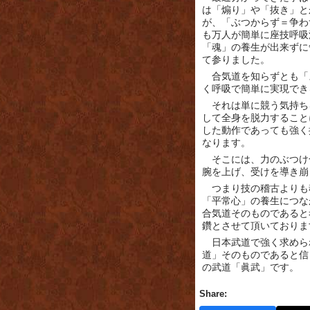
は「煽り」や「抜き」と
が、「ぶつからず＝争わ
も万人が簡単に座技呼吸
「魂」の養生が出来ずに
て参りました。
合気道を知らずとも「
く呼吸で簡単に実現でき
それは単に競う気持ち
して全身を脱力すること
した動作であっても強く
なります。
そこには、力のぶつけ
腕を上げ、受けを導き崩
つまり技の稽古よりも
「平常心」の養生につな
合気道そのものであると
鑽とさせて頂いておりま
日本武道で強く求めら
道」そのものであると信
の武道「眞武」です。
Share: