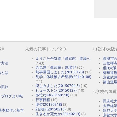
20
人気の記事トップ２０
1.(公財)大
ようこそ合気道「眞武館」道場へ
高槻市
古方法
(143)
三松禪
合気道「眞武館」道場17
(66)
(財)大
無事帰国しました(20150123)
(13)
熟とは
梅華道
見学／体験稽古希望者(20140108)
京都武
(11)
篠山道
楽しみました(20150704-5)
(10)
の流れ
ヒューストン(20150127)
(10)
2.学校合気
多忙な中(20150118)
(10)
（ブログより転
行事日程
(10)
同志社
復習(20150518)
(8)
大阪経
幻想的(20150516)
(8)
基本動作と基本
龍谷大
生きるか死ぬか(20140213)
(8)
京都大