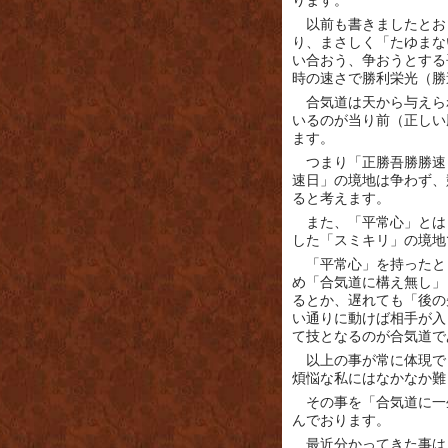
ります。
以前も書きましたとお
り、まさしく「たゆまな
い合おう、争おうとする
時の速さで勝利栄光（勝
合気道は天から与えら
いるのが当り前（正しい
ます。
つまり「正勝吾勝勝速
速日」の境地は争わず、
ると考えます。
また、「平常心」とは
した「スミキリ」の境地
「平常心」を持ったと
め「合気道に構え無し」
るとか、遅れても「後の
い通りに動けば相手が入
て技となるのが合気道で
以上の事が常に体現で
煩悩な私にはなかなか難
その事を「合気道に一
んでおります。
最近分かってきた事は