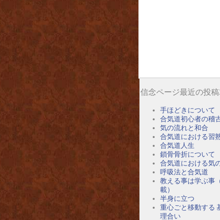
信念ページ最近の投稿
手ほどきについて
合気道初心者の稽
気の流れと和合
合気道における習
合気道人生
鎖骨骨折について
合気道における気
呼吸法と合気道
教える事は学ぶ事
載）
半身に立つ
重心ごと移動する 
理合い