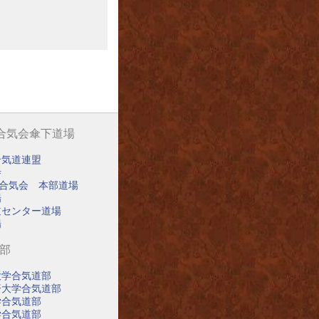
阪合気会傘下道場
合気道連盟
寺
阪合気会 本部道場
場
道センター道場
場
道部
大学合気道部
済大学合気道部
学合気道部
学合気道部