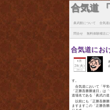
合気道 
眞武館について
合気道
問合せ
無料体験稽古に
合気道にお
8月
28(火)
2012
す。
合気道において「平常
「正勝吾勝勝速日」は「
道場名である「眞武の道
以前にも「正勝吾勝勝
ますますこの「正勝吾勝