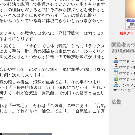
かの技法で説明して指導させていただいた事も有ります
ず」の理解が深まると共にその様な技法などを使わずと
法を本来出来るにもかかわらず「魄」の稽古に陥り、
争いぶつかっている為に体現できないと言う事が分かっ
スミキリ」の境地が出来れば「座技呼吸法」は力では無
画像クリ
るようになります。
閲覧者カ
を無くし、「平常心」で心体（魂魄）ともにリラックス
2010/04/
により手首、肘、肩の関節を自由にすると、ゆっくりと
抑える受けとぶつからずに軽い力で座技呼吸法が可能と
訪問者＞今日
訪問者＞昨日
合いや押し倒しの次元では無く、単に相手と結び自身の
訪問者＞月別
し倒す次元に入ります。
訪問者＞合計
魂の稽古や養生、鍛錬が重要であり、その事がつまり
オンライン数
がり「正勝吾勝勝速日」の自己体現につながり、それが
サーバーの日付 :
考えて、我が合気道「眞武館」での日々の指導と自己研
す。
広告
れる「平常心」、それは「合気道」の中にあり、「合気
じます。それが今の「信念」であり、「合気道」こそ真