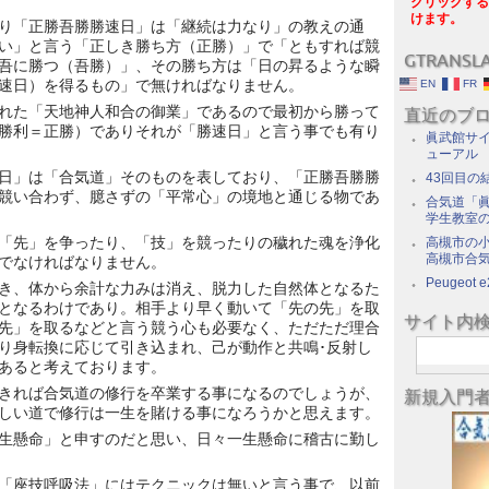
クリックする
けます。
り「正勝吾勝勝速日」は「継続は力なり」の教えの通
い」と言う「正しき勝ち方（正勝）」で「ともすれば競
GTRANSL
吾に勝つ（吾勝）」、その勝ち方は「日の昇るような瞬
速日）を得るもの」で無ければなりません。
EN
FR
れた「天地神人和合の御業」であるので最初から勝って
直近のブ
勝利＝正勝）でありそれが「勝速日」と言う事でも有り
眞武館サイ
ューアル
日」は「合気道」そのものを表しており、「正勝吾勝勝
43回目の
競い合わず、臆さずの「平常心」の境地と通じる物であ
合気道「眞
学生教室
「先」を争ったり、「技」を競ったりの穢れた魂を浄化
高槻市の
高槻市合
でなければなりません。
Peugeot e
き、体から余計な力みは消え、脱力した自然体となるた
となるわけであり。相手より早く動いて「先の先」を取
サイト内
先」を取るなどと言う競う心も必要なく、ただただ理合
り身転換に応じて引き込まれ、己が動作と共鳴･反射し
あると考えております。
きれば合気道の修行を卒業する事になるのでしょうが、
新規入門
しい道で修行は一生を賭ける事になろうかと思えます。
生懸命」と申すのだと思い、日々一生懸命に稽古に勤し
「座技呼吸法」にはテクニックは無いと言う事で、以前