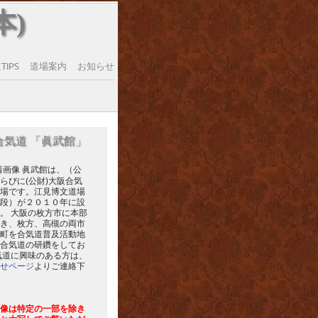
本)
IPS
道場案内
お知らせ
合気道 「眞武館」
眞武館は、（公
らびに(公財)大阪合気
場です。江見博文道場
段）が２０１０年に設
。 大阪の枚方市に本部
き、枚方、高槻の両市
町を合気道普及活動地
合気道の研鑽をしてお
気道に興味のある方は、
せページ
よりご連絡下
像は特定の一部を除き