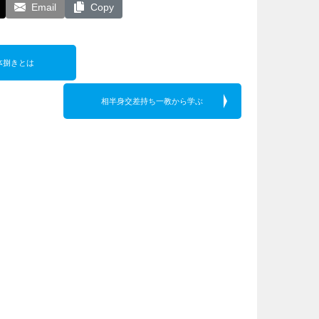
Email
Copy
体捌きとは
相半身交差持ち一教から学ぶ