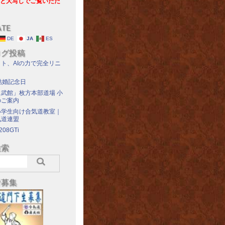
と大写しでご覧いただ
ATE
DE
JA
ES
ログ投稿
ト、AIの力で完全リニ
結婚記念日
武館」枚方本部道場 小
のご案内
小学生向け合気道教室｜
気道連盟
208GTi
検索
者募集