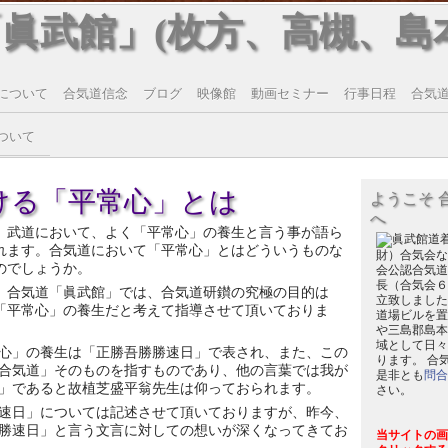
「眞武館」(枚方、高槻、島
について
合気道信念
ブログ
映像館
動画セミナー
行事日程
合気道T
ついて
ける「平常心」とは
ようこそ 
へ
武道において、よく「平常心」の養生と言う事が語ら
れます。合気道において「平常心」とはどういうものな
財）合気会な
のでしょうか。
会公認合気道
長（合気会６
合気道「眞武館」では、合気道研鑚の究極の目的は
立致しました
「平常心」の養生だと考えて指導させて頂いておりま
道場ビルを置
や三島郡島本
域として日々
心」の養生は「正勝吾勝勝速日」で表され、また、この
ります。 合
合気道」そのものを指すものであり、他の言葉では我が
是非とも
問合
」であると故植芝盛平翁先生は仰っておられます。
さい。
速日」については記述させて頂いておりますが、昨今、
勝速日」と言う文言に対しての想いが深くなってきてお
当サイトの画