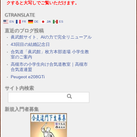
クすると大写しでご覧いただけます。
GTRANSLATE
EN
FR
DE
JA
ES
直近のブログ投稿
眞武館サイト、AIの力で完全リニューアル
43回目の結婚記念日
合気道「眞武館」枚方本部道場 小学生教
室のご案内
高槻市の小学生向け合気道教室｜高槻市
合気道連盟
Peugeot e208GTi
サイト内検索
新規入門者募集