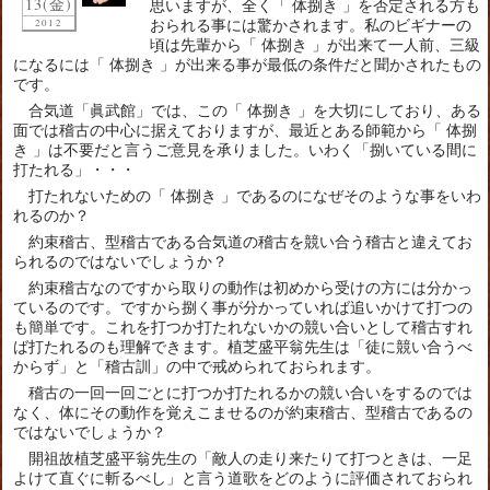
13(金)
思いますが、全く「 体捌き 」を否定される方も
2012
おられる事には驚かされます。私のビギナーの
頃は先輩から「 体捌き 」が出来て一人前、三級
になるには「 体捌き 」が出来る事が最低の条件だと聞かされたもの
です。
合気道「眞武館」では、この「 体捌き 」を大切にしており、ある
面では稽古の中心に据えておりますが、最近とある師範から「 体捌
き 」は不要だと言うご意見を承りました。いわく「捌いている間に
打たれる」・・・
打たれないための「 体捌き 」であるのになぜそのような事をいわ
れるのか？
約束稽古、型稽古である合気道の稽古を競い合う稽古と違えてお
られるのではないでしょうか？
約束稽古なのですから取りの動作は初めから受けの方には分かっ
ているのです。ですから捌く事が分かっていれば追いかけて打つの
も簡単です。これを打つか打たれないかの競い合いとして稽古すれ
ば打たれるのも理解できます。植芝盛平翁先生は「徒に競い合うべ
からず」と「稽古訓」の中で戒められておられます。
稽古の一回一回ごとに打つか打たれるかの競い合いをするのでは
なく、体にその動作を覚えこませるのが約束稽古、型稽古であるの
ではないでしょうか？
開祖故植芝盛平翁先生の「敵人の走り来たりて打つときは、一足
よけて直ぐに斬るべし」と言う道歌をどのように評価されておられ