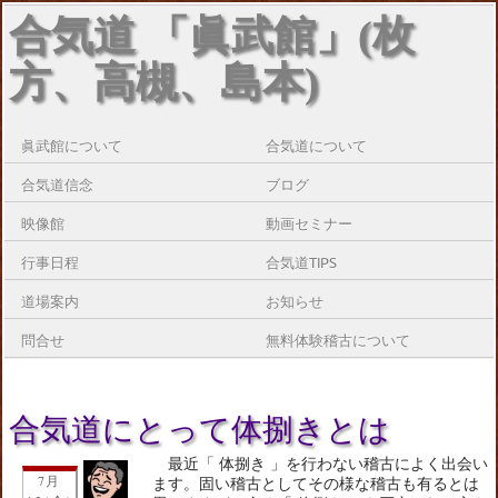
合気道 「眞武館」(枚
方、高槻、島本)
眞武館について
合気道について
合気道信念
ブログ
映像館
動画セミナー
行事日程
合気道TIPS
道場案内
お知らせ
問合せ
無料体験稽古について
合気道にとって体捌きとは
最近「 体捌き 」を行わない稽古によく出会い
7月
ます。固い稽古としてその様な稽古も有るとは