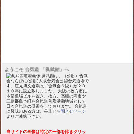
ようこそ 合気道 「眞武館」へ
眞武館は、（公財）合気
会ならびに(公財)大阪合気会公認合気道場で
す。江見博文道場長（合気会６段）が２０
１０年に設立致しました。 大阪の枚方市に
本部道場ビルを置き、枚方、高槻の両市や
三島郡島本町を合気道普及活動地域として
日々合気道の研鑽をしております。 合気道
に興味のある方は、是非とも
問合せページ
よりご連絡下さい。
当サイトの画像は特定の一部を除きクリッ