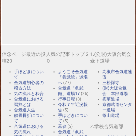
信念ページ最近の投
人気の記事トップ２
1.(公財)大阪合気会
稿20
０
傘下道場
手ほどきについ
ようこそ合気道
高槻市合気道連
て
「眞武館」道場
盟
合気道初心者の
へ
(77)
三松禪寺
稽古方法
合気道「眞武
(財)大阪合気
気の流れと和合
館」道場17
(26)
会 本部道場
合気道における
行事日程
(8)
梅華道場
習熟とは
令和７年近況報
京都武道センタ
合気道人生
告
(5)
ー道場
鎖骨骨折につい
手ほどきについ
篠山道場
て
て
(5)
2.学校合気道部
合気道における
墓参
(5)
気の流れ
合気道「眞武