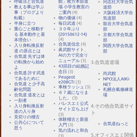
呼吸法と合気道
館」枚方本部道
同志社大学合気
教える事は学ぶ
場 小学生教室の
道部
事（ブログより
ご案内
(4)
大阪経済大学合
転載）
物の価値
(4)
気道部
半身に立つ
毎日武道
(4)
龍谷大学合気道
重心ごと移動す
３０年ぶり
部
る 基本動作と基
(20150612-14)
京都大学合気道
(4)
本理合い
部
合気道信念
(4)
入り身転換反射
関西大学合気道
眞武館サイト、
道 の原点とは
部
AIの力で完全リ
合気道 先ずは体
ニューアル
(3)
の転換から始め
3.合気道道場
43回目の結婚記
よ
念日
(3)
合気道 許す武道
尚武館
Peugeot
であるために
NPO法人AIKI-
e208GTi
(3)
合気道 と少子高
NET
車検ラッシュ
(3)
札幌合氣修練道
齢化問題
６７歳になりま
場
合気道 道友とは
した。
(3)
一刻者
パレスエミ公式
4.その他合気道サイ
入り身転換反射
サイト立ち上げ
道の入り身
ト
(3)
見切りの稽古
体験稽古と新規
公共心について
合気道ねっと
入門
(3)
思う
気の流れと和合
5.オフィスエミ関係
(3)