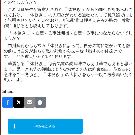
るのでしょうか？
これは翁先生が得意とされた「 体捌き 」からの面打ちをあらわさ
れており、「 体捌き 」の大切さがわかる道歌だとして眞武館ではよ
く説明させていただいており、斬る動作は押さえ込みの時の一教動
作に通じるとも説明しております。
「 体捌き 」を否定する事は開祖を否定する事につながらないでし
ょうか？
門川師範からも常々「体捌きによって、自分の前に敵がいても敵
の前には自分がおらず敵の死角から技を繰り出すのが体捌きで
す。」とお教えいただいております。
華麗なる「 体捌き 」は合気道の醍醐味でもあり華でもあると思い
ます。是非とも先の師範のようなお考えの方は約束稽古、型稽古の
意味をご一考頂き、「 体捌き 」の大切さをもう一度ご考察願いたく
思います。
Share:
剣から起きる