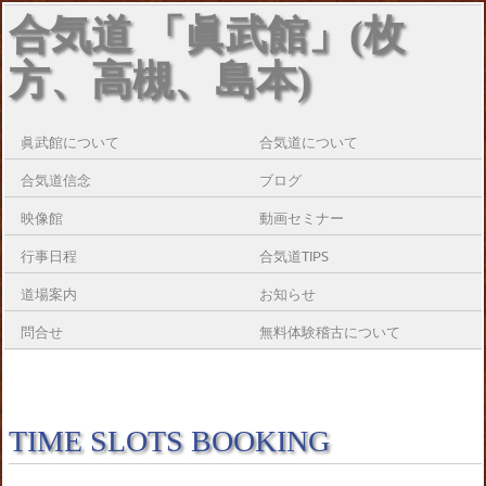
合気道 「眞武館」(枚
方、高槻、島本)
眞武館について
合気道について
合気道信念
ブログ
映像館
動画セミナー
行事日程
合気道TIPS
道場案内
お知らせ
問合せ
無料体験稽古について
TIME SLOTS BOOKING