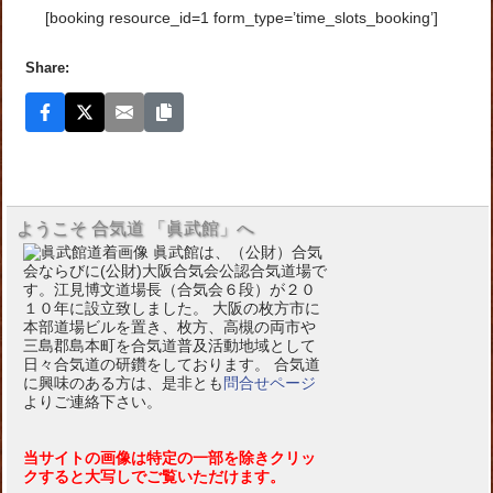
[booking resource_id=1 form_type=’time_slots_booking’]
Share:
ようこそ 合気道 「眞武館」へ
眞武館は、（公財）合気
会ならびに(公財)大阪合気会公認合気道場で
す。江見博文道場長（合気会６段）が２０
１０年に設立致しました。 大阪の枚方市に
本部道場ビルを置き、枚方、高槻の両市や
三島郡島本町を合気道普及活動地域として
日々合気道の研鑽をしております。 合気道
に興味のある方は、是非とも
問合せページ
よりご連絡下さい。
当サイトの画像は特定の一部を除きクリッ
クすると大写しでご覧いただけます。