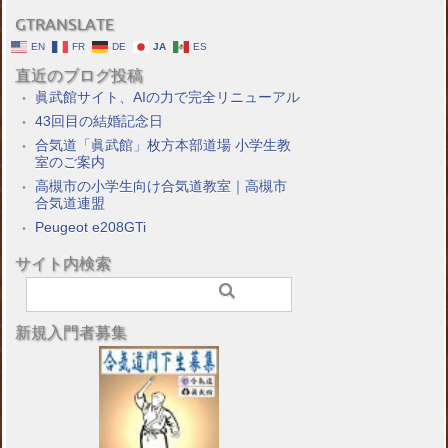
GTRANSLATE
EN
FR
DE
JA
ES
直近のブログ投稿
眞武館サイト、AIの力で完全リニューアル
43回目の結婚記念日
合気道「眞武館」枚方本部道場 小学生教
室のご案内
高槻市の小学生向け合気道教室｜高槻市
合気道連盟
Peugeot e208GTi
サイト内検索
新規入門者募集