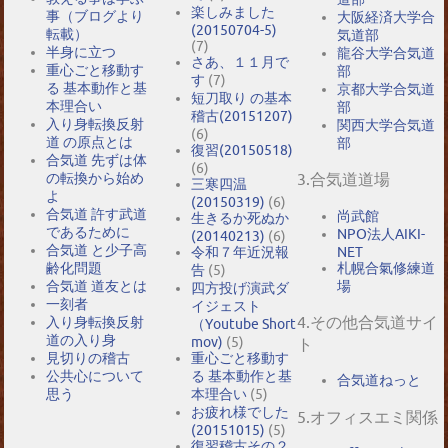
楽しみました
事（ブログより
大阪経済大学合
(20150704-5)
転載）
気道部
(7)
半身に立つ
龍谷大学合気道
さあ、１１月で
重心ごと移動す
部
す
(7)
る 基本動作と基
京都大学合気道
短刀取り の基本
本理合い
部
稽古(20151207)
入り身転換反射
関西大学合気道
(6)
道 の原点とは
部
復習(20150518)
合気道 先ずは体
(6)
の転換から始め
3.合気道道場
三寒四温
よ
(20150319)
(6)
合気道 許す武道
尚武館
生きるか死ぬか
であるために
NPO法人AIKI-
(20140213)
(6)
合気道 と少子高
NET
令和７年近況報
札幌合氣修練道
齢化問題
告
(5)
場
合気道 道友とは
四方投げ演武ダ
一刻者
イジェスト
4.その他合気道サイ
入り身転換反射
（Youtube Short
道の入り身
mov)
(5)
ト
見切りの稽古
重心ごと移動す
公共心について
る 基本動作と基
合気道ねっと
思う
本理合い
(5)
お疲れ様でした
5.オフィスエミ関係
(20151015)
(5)
復習稽古その２