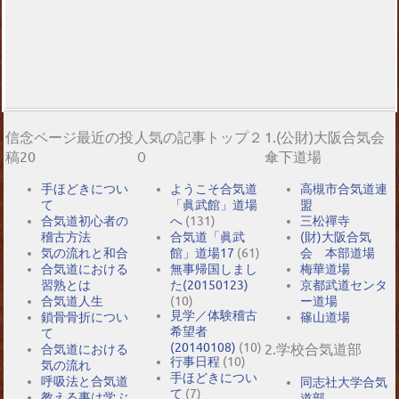
信念ページ最近の投
人気の記事トップ２
1.(公財)大阪合気会
稿20
０
傘下道場
手ほどきについ
ようこそ合気道
高槻市合気道連
て
「眞武館」道場
盟
合気道初心者の
へ
(131)
三松禪寺
稽古方法
合気道「眞武
(財)大阪合気
気の流れと和合
館」道場17
(61)
会 本部道場
合気道における
無事帰国しまし
梅華道場
習熟とは
た(20150123)
京都武道センタ
合気道人生
(10)
ー道場
見学／体験稽古
鎖骨骨折につい
篠山道場
希望者
て
(20140108)
(10)
2.学校合気道部
合気道における
行事日程
(10)
気の流れ
手ほどきについ
呼吸法と合気道
同志社大学合気
て
(7)
教える事は学ぶ
道部