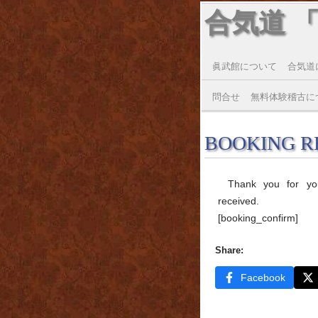
合気道 
眞武館について
合気道
問合せ
無料体験稽古に
BOOKING R
Thank you for yo
received.
[booking_confirm]
Share:
Facebook