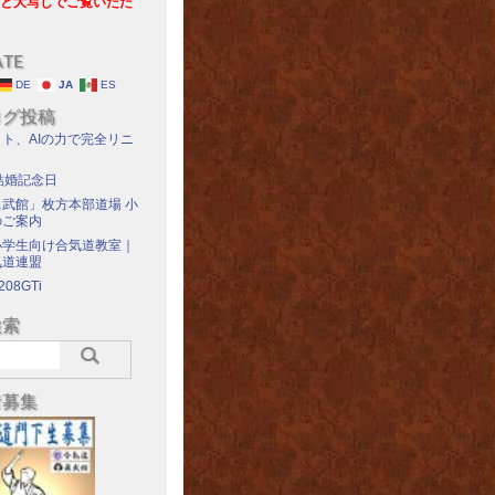
と大写しでご覧いただ
ATE
DE
JA
ES
ログ投稿
ト、AIの力で完全リニ
結婚記念日
武館」枚方本部道場 小
のご案内
小学生向け合気道教室｜
気道連盟
208GTi
検索
者募集