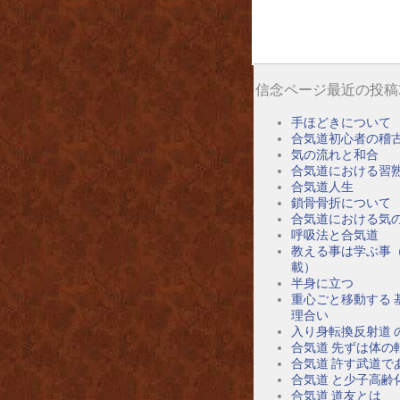
信念ページ最近の投稿
手ほどきについて
合気道初心者の稽
気の流れと和合
合気道における習
合気道人生
鎖骨骨折について
合気道における気
呼吸法と合気道
教える事は学ぶ事
載）
半身に立つ
重心ごと移動する 
理合い
入り身転換反射道 
合気道 先ずは体の
合気道 許す武道で
合気道 と少子高齢
合気道 道友とは