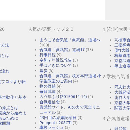
20
人気の記事トップ２０
1.(公財)大
ようこそ合気道「眞武館」道場へ
高槻市
古方法
(100)
三松禪
合気道「眞武館」道場17
(35)
(財)大
行事日程
(9)
熟とは
梅華道
令和７年近況報告
(5)
京都武
手ほどきについて
(5)
篠山道
墓参
(5)
の流れ
合気道「眞武館」枚方本部道場 小
2.学校合気
学生教室のご案内
(4)
（ブログより転
物の価値
(4)
同志社
毎日武道
(4)
大阪経
３０年ぶり(20150612-14)
(4)
基本動作と基本
龍谷大
合気道信念
(4)
京都大
眞武館サイト、AIの力で完全リニ
の原点とは
関西大
ューアル
(3)
転換から始めよ
43回目の結婚記念日
(3)
あるために
3.合気道道場
Peugeot e208GTi
(3)
化問題
車検ラッシュ
(3)
尚武館