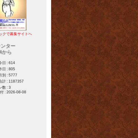
ックで募集サイトへ
ウンター
04から
 : 614
 : 805
 : 5777
 : 1187357
 : 3
 2026-08-08