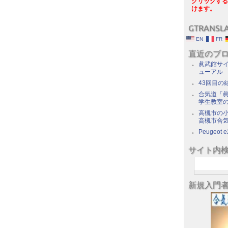
クリックする
けます。
GTRANSL
EN
FR
直近のブ
眞武館サイ
ューアル
43回目の
合気道「眞
学生教室
高槻市の
高槻市合
Peugeot e
サイト内
新規入門