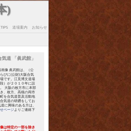
本)
IPS
道場案内
お知らせ
合気道 「眞武館」
眞武館は、（公
らびに(公財)大阪合気
場です。江見博文道場
段）が２０１０年に設
。 大阪の枚方市に本部
き、枚方、高槻の両市
町を合気道普及活動地
合気道の研鑽をしてお
気道に興味のある方は、
せページ
よりご連絡下
像は特定の一部を除き