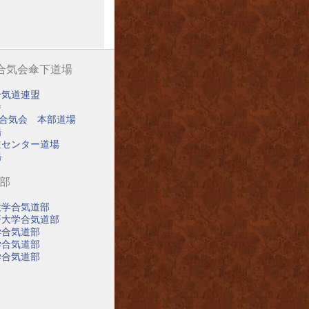
阪合気会傘下道場
合気道連盟
寺
阪合気会 本部道場
場
道センター道場
場
道部
大学合気道部
済大学合気道部
学合気道部
学合気道部
学合気道部