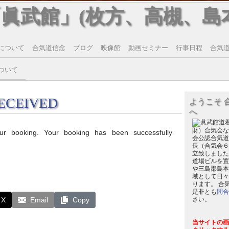
「眞武館」(枚方、高槻、島
について
合気道信念
ブログ
映像館
動画セミナー
行事日程
合気道T
ついて
ECEIVED
ようこそ 
へ
財）合気会な
ur booking. Your booking has been successfully
会公認合気道
長（合気会６
立致しました
道場ビルを置
や三島郡島本
域として日々
ります。 合
是非とも
問合
X
Email
Copy
さい。
当サイトの画