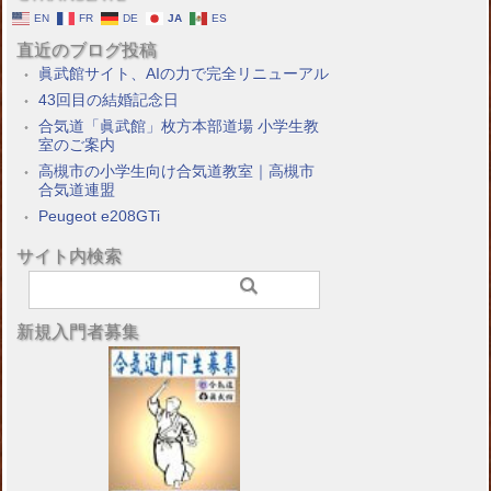
EN
FR
DE
JA
ES
直近のブログ投稿
眞武館サイト、AIの力で完全リニューアル
43回目の結婚記念日
合気道「眞武館」枚方本部道場 小学生教
室のご案内
高槻市の小学生向け合気道教室｜高槻市
合気道連盟
Peugeot e208GTi
サイト内検索
新規入門者募集