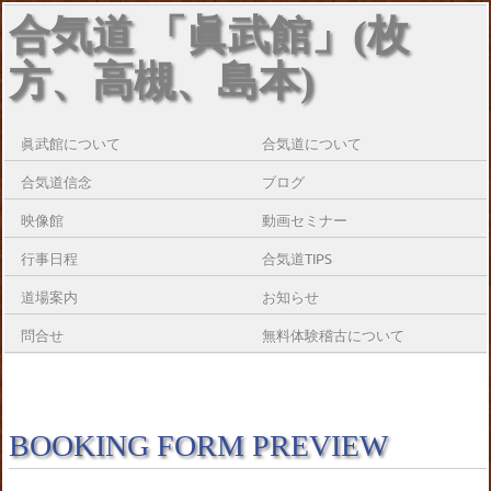
合気道 「眞武館」(枚
方、高槻、島本)
眞武館について
合気道について
合気道信念
ブログ
映像館
動画セミナー
行事日程
合気道TIPS
道場案内
お知らせ
問合せ
無料体験稽古について
BOOKING FORM PREVIEW