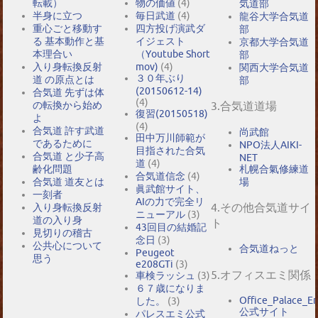
転載）
物の価値
(4)
気道部
半身に立つ
毎日武道
(4)
龍谷大学合気道
重心ごと移動す
四方投げ演武ダ
部
る 基本動作と基
イジェスト
京都大学合気道
本理合い
（Youtube Short
部
入り身転換反射
mov)
(4)
関西大学合気道
３０年ぶり
道 の原点とは
部
(20150612-14)
合気道 先ずは体
(4)
の転換から始め
3.合気道道場
復習(20150518)
よ
(4)
合気道 許す武道
尚武館
田中万川師範が
であるために
NPO法人AIKI-
目指された合気
合気道 と少子高
NET
道
(4)
札幌合氣修練道
齢化問題
合気道信念
(4)
場
合気道 道友とは
眞武館サイト、
一刻者
AIの力で完全リ
4.その他合気道サイ
入り身転換反射
ニューアル
(3)
道の入り身
ト
43回目の結婚記
見切りの稽古
念日
(3)
公共心について
合気道ねっと
Peugeot
思う
e208GTi
(3)
5.オフィスエミ関係
車検ラッシュ
(3)
６７歳になりま
Office_Palace_E
した。
(3)
公式サイト
パレスエミ公式