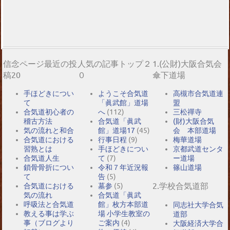
信念ページ最近の投
人気の記事トップ２
1.(公財)大阪合気会
稿20
０
傘下道場
手ほどきについ
ようこそ合気道
高槻市合気道連
て
「眞武館」道場
盟
合気道初心者の
へ
(112)
三松禪寺
稽古方法
合気道「眞武
(財)大阪合気
気の流れと和合
館」道場17
(45)
会 本部道場
合気道における
行事日程
(9)
梅華道場
習熟とは
手ほどきについ
京都武道センタ
合気道人生
て
(7)
ー道場
鎖骨骨折につい
令和７年近況報
篠山道場
て
告
(5)
2.学校合気道部
合気道における
墓参
(5)
気の流れ
合気道「眞武
呼吸法と合気道
館」枚方本部道
同志社大学合気
教える事は学ぶ
場 小学生教室の
道部
事（ブログより
ご案内
(4)
大阪経済大学合