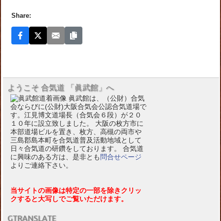
Share:
ようこそ 合気道 「眞武館」へ
眞武館は、（公財）合気
会ならびに(公財)大阪合気会公認合気道場で
す。江見博文道場長（合気会６段）が２０
１０年に設立致しました。 大阪の枚方市に
本部道場ビルを置き、枚方、高槻の両市や
三島郡島本町を合気道普及活動地域として
日々合気道の研鑽をしております。 合気道
に興味のある方は、是非とも
問合せページ
よりご連絡下さい。
当サイトの画像は特定の一部を除きクリッ
クすると大写しでご覧いただけます。
GTRANSLATE