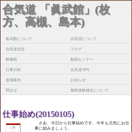
合気道 「眞武館」(枚
方、高槻、島本)
眞武館について
合気道について
合気道信念
ブログ
映像館
動画セミナー
行事日程
合気道TIPS
道場案内
お知らせ
問合せ
無料体験稽古について
仕事始め(20150105)
さあ、今日から仕事始めです。今年も元気にお仕
1月
事に励みましょう。