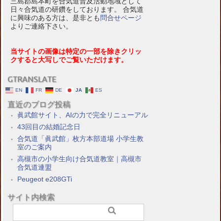
三島郡島本町を合気道普及活動地域として
日々合気道の研鑽をしております。 合気道
に興味のある方は、是非とも
問合せページ
よりご連絡下さい。
当サイトの画像は特定の一部を除きクリッ
クすると大写しでご覧いただけます。
GTRANSLATE
EN
FR
DE
JA
ES
直近のブログ投稿
眞武館サイト、AIの力で完全リニューアル
43回目の結婚記念日
合気道「眞武館」枚方本部道場 小学生教
室のご案内
高槻市の小学生向け合気道教室｜高槻市
合気道連盟
Peugeot e208GTi
サイト内検索