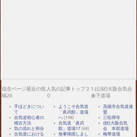
信念ページ最近の投
人気の記事トップ２
1.(公財)大阪合気会
稿20
０
傘下道場
手ほどきについ
ようこそ合気道
高槻市合気道連
て
「眞武館」道場
盟
合気道初心者の
へ
(148)
三松禪寺
稽古方法
合気道「眞武
(財)大阪合気
気の流れと和合
館」道場17
(68)
会 本部道場
合気道における
無事帰国しまし
梅華道場