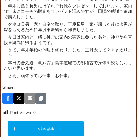
年末に孫と長男にはそれぞれ靴をプレゼントしております。家内
は年末にコーチの財布をプレゼント済みですが、日頃の感謝で追加
で購入しました。
夕食は長男一家と自宅で取り、丁度長男一家が帰った後に次男が
嫁を迎えるために再度東舞鶴から帰省しました。
今日は家内と一緒に神戸の家内の実家に参ったあと、神戸から直
接東舞鶴に帰るようです。
さて、年末年始の休暇も終わりました。正月太りで２ｋｇ太りま
した。
本日の合気道「眞武館」島本道場での初稽古で身体を絞りなおし
たいと思います。
さあ、頑張ってお仕事、お仕事。
Share:
Post Views:
0
« 前の記事