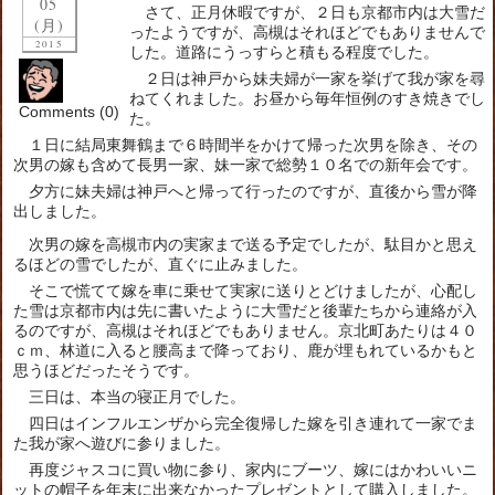
05
さて、正月休暇ですが、２日も京都市内は大雪だ
(月)
ったようですが、高槻はそれほどでもありませんで
2015
した。道路にうっすらと積もる程度でした。
２日は神戸から妹夫婦が一家を挙げて我が家を尋
ねてくれました。お昼から毎年恒例のすき焼きでし
Comments (0)
た。
１日に結局東舞鶴まで６時間半をかけて帰った次男を除き、その
次男の嫁も含めて長男一家、妹一家で総勢１０名での新年会です。
夕方に妹夫婦は神戸へと帰って行ったのですが、直後から雪が降
出しました。
次男の嫁を高槻市内の実家まで送る予定でしたが、駄目かと思え
るほどの雪でしたが、直ぐに止みました。
そこで慌てて嫁を車に乗せて実家に送りとどけましたが、心配し
た雪は京都市内は先に書いたように大雪だと後輩たちから連絡が入
るのですが、高槻はそれほどでもありません。京北町あたりは４０
ｃｍ、林道に入ると腰高まで降っており、鹿が埋もれているかもと
思うほどだったそうです。
三日は、本当の寝正月でした。
四日はインフルエンザから完全復帰した嫁を引き連れて一家でま
た我が家へ遊びに参りました。
再度ジャスコに買い物に参り、家内にブーツ、嫁にはかわいいニ
ットの帽子を年末に出来なかったプレゼントとして購入しました。