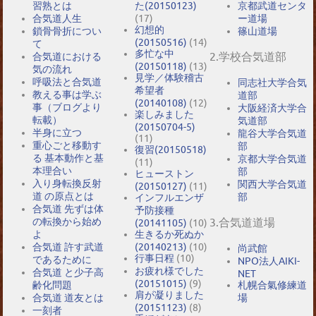
習熟とは
た(20150123)
京都武道センタ
合気道人生
(17)
ー道場
幻想的
鎖骨骨折につい
篠山道場
(20150516)
(14)
て
多忙な中
2.学校合気道部
合気道における
(20150118)
(13)
気の流れ
見学／体験稽古
呼吸法と合気道
同志社大学合気
希望者
教える事は学ぶ
道部
(20140108)
(12)
事（ブログより
大阪経済大学合
楽しみました
転載）
気道部
(20150704-5)
半身に立つ
龍谷大学合気道
(11)
重心ごと移動す
部
復習(20150518)
る 基本動作と基
京都大学合気道
(11)
本理合い
部
ヒューストン
入り身転換反射
関西大学合気道
(20150127)
(11)
道 の原点とは
部
インフルエンザ
合気道 先ずは体
予防接種
の転換から始め
3.合気道道場
(20141105)
(10)
よ
生きるか死ぬか
合気道 許す武道
(20140213)
(10)
尚武館
行事日程
(10)
であるために
NPO法人AIKI-
お疲れ様でした
合気道 と少子高
NET
(20151015)
(9)
札幌合氣修練道
齢化問題
肩が凝りました
場
合気道 道友とは
(20151123)
(8)
一刻者