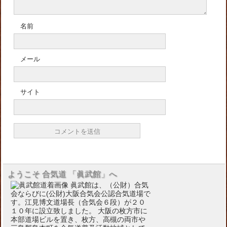
名前
メール
サイト
ようこそ 合気道 「眞武館」へ
眞武館は、（公財）合気
会ならびに(公財)大阪合気会公認合気道場で
す。江見博文道場長（合気会６段）が２０
１０年に設立致しました。 大阪の枚方市に
本部道場ビルを置き、枚方、高槻の両市や