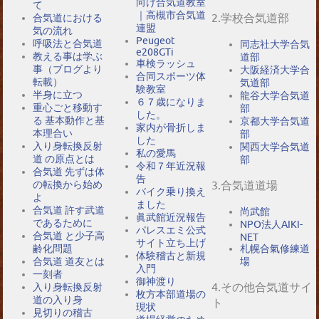
向け合気道教室
て
｜高槻市合気道
2.学校合気道部
合気道における
連盟
気の流れ
Peugeot
呼吸法と合気道
同志社大学合気
e208GTi
教える事は学ぶ
道部
車検ラッシュ
事（ブログより
大阪経済大学合
合同スポーツ体
転載）
気道部
験教室
半身に立つ
龍谷大学合気道
６７歳になりま
重心ごと移動す
部
した。
る 基本動作と基
京都大学合気道
家内が骨折しま
本理合い
部
した
入り身転換反射
関西大学合気道
私の愛馬
道 の原点とは
部
令和７年近況報
合気道 先ずは体
告
の転換から始め
3.合気道道場
バイク乗り換え
よ
ました
合気道 許す武道
尚武館
眞武館近況報告
であるために
NPO法人AIKI-
パレスエミ公式
合気道 と少子高
NET
サイト立ち上げ
札幌合氣修練道
齢化問題
体験稽古と新規
場
合気道 道友とは
入門
一刻者
御神渡り
4.その他合気道サイ
入り身転換反射
枚方本部道場の
道の入り身
ト
現状
見切りの稽古