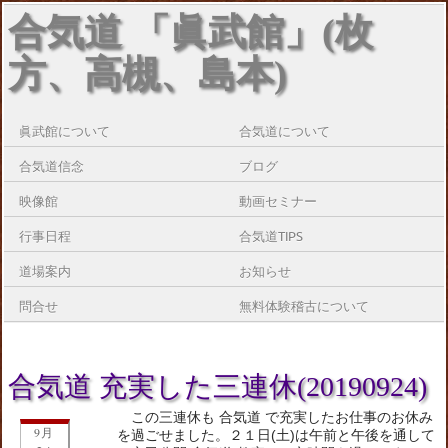
合気道 「眞武館」(枚
方、高槻、島本)
眞武館について
合気道について
合気道信念
ブログ
映像館
動画セミナー
行事日程
合気道TIPS
道場案内
お知らせ
問合せ
無料体験稽古について
合気道 充実した三連休(20190924)
この三連休も 合気道 で充実したお仕事のお休み
9月
を過ごせました。２１日(土)は午前と午後を通して