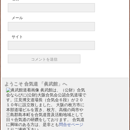
メール
サイト
ようこそ 合気道 「眞武館」へ
眞武館は、（公財）合気
会ならびに(公財)大阪合気会公認合気道場で
す。江見博文道場長（合気会６段）が２０
１０年に設立致しました。 大阪の枚方市に
本部道場ビルを置き、枚方、高槻の両市や
三島郡島本町を合気道普及活動地域として
日々合気道の研鑽をしております。 合気道
に興味のある方は、是非とも
問合せページ
よりご連絡下さい。