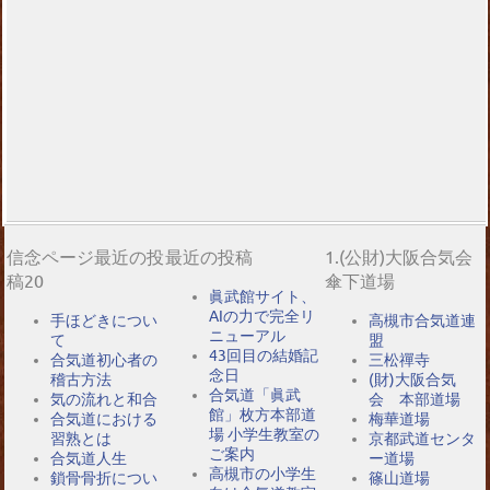
信念ページ最近の投
最近の投稿
1.(公財)大阪合気会
稿20
傘下道場
眞武館サイト、
AIの力で完全リ
手ほどきについ
高槻市合気道連
ニューアル
て
盟
43回目の結婚記
合気道初心者の
三松禪寺
念日
稽古方法
(財)大阪合気
合気道「眞武
気の流れと和合
会 本部道場
館」枚方本部道
合気道における
梅華道場
場 小学生教室の
習熟とは
京都武道センタ
ご案内
合気道人生
ー道場
高槻市の小学生
鎖骨骨折につい
篠山道場