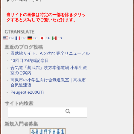
当サイトの画像は特定の一部を除きクリッ
クすると大写しでご覧いただけます。
GTRANSLATE
EN
FR
DE
JA
ES
直近のブログ投稿
眞武館サイト、AIの力で完全リニューアル
43回目の結婚記念日
合気道「眞武館」枚方本部道場 小学生教
室のご案内
高槻市の小学生向け合気道教室｜高槻市
合気道連盟
Peugeot e208GTi
サイト内検索
新規入門者募集