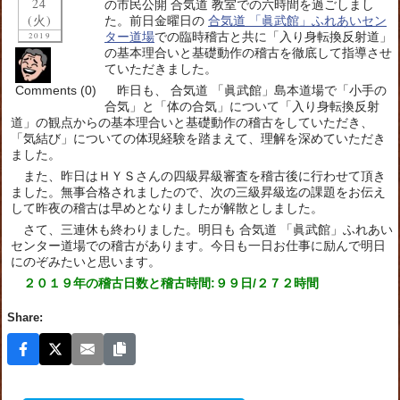
24
の市民公開 合気道 教室での六時間を過ごしまし
(火)
た。前日金曜日の
合気道 「眞武館」ふれあいセン
ター道場
での臨時稽古と共に「入り身転換反射道」
2019
の基本理合いと基礎動作の稽古を徹底して指導させ
ていただきました。
Comments (0)
昨日も、 合気道 「眞武館」島本道場で「小手の
合気」と「体の合気」について「入り身転換反射
道」の観点からの基本理合いと基礎動作の稽古をしていただき、
「気結び」についての体現経験を踏まえて、理解を深めていただき
ました。
また、昨日はＨＹＳさんの四級昇級審査を稽古後に行わせて頂き
ました。無事合格されましたので、次の三級昇級迄の課題をお伝え
して昨夜の稽古は早めとなりましたが解散としました。
さて、三連休も終わりました。明日も 合気道 「眞武館」ふれあい
センター道場での稽古があります。今日も一日お仕事に励んで明日
にのぞみたいと思います。
２０１９年の稽古日数と稽古時間:９９日/２７２時間
Share: