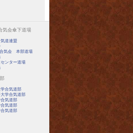
阪合気会傘下道場
合気道連盟
寺
阪合気会 本部道場
場
道センター道場
場
道部
大学合気道部
済大学合気道部
学合気道部
学合気道部
学合気道部