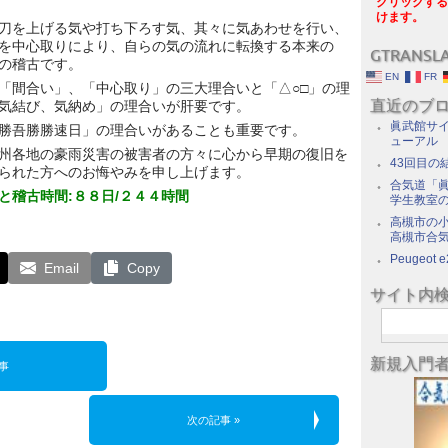
クリックする
けます。
刀を上げる気や打ち下ろす気、其々に気あわせを行い、
を中心取りにより、自らの気の流れに転換する本来の
GTRANSL
の稽古です。
EN
FR
「間合い」、「中心取り」の三大理合いと「△○□」の理
直近のブ
気結び、気納め」の理合いが肝要です。
眞武館サイ
勝吾勝勝速日」の理合いがあることも重要です。
ューアル
州各地の豪雨災害の被害者の方々に心から早期の復旧を
43回目の
られた方へのお悔やみを申し上げます。
合気道「眞
と稽古時間:８８日/２４４時間
学生教室
高槻市の
高槻市合
Peugeot e
Email
Copy
サイト内
新規入門
事
次の記事 »