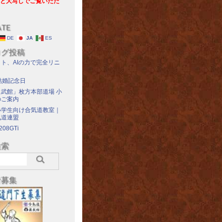
と大写しでご覧いただ
ATE
DE
JA
ES
ログ投稿
ト、AIの力で完全リニ
結婚記念日
武館」枚方本部道場 小
のご案内
小学生向け合気道教室｜
気道連盟
208GTi
検索
者募集