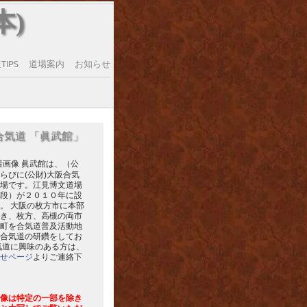
本)
IPS
道場案内
お知らせ
合気道 「眞武館」
眞武館は、（公
らびに(公財)大阪合気
場です。江見博文道場
段）が２０１０年に設
。 大阪の枚方市に本部
き、枚方、高槻の両市
町を合気道普及活動地
合気道の研鑽をしてお
気道に興味のある方は、
せページ
よりご連絡下
像は特定の一部を除き