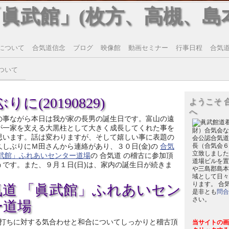
「眞武館」(枚方、高槻、島
について
合気道信念
ブログ
映像館
動画セミナー
行事日程
合気道T
ついて
に(20190829)
ようこそ 
へ
の事ながら本日は我が家の長男の誕生日です。富山の遠
が一家を支える大黒柱として大きく成長してくれた事を
財）合気会な
思います。話は変わりますが、そして嬉しい事に表題の
会公認合気道
久しぶりにＭ田さんから連絡があり、３０日(金)の
合気
長（合気会６
立致しました
眞武館」ふれあいセンター道場
の 合気道 の稽古に参加頂
道場ビルを置
うです。また、９月１日(日)は、家内の誕生日が続きま
や三島郡島本
域として日々
ります。 合
気道 「眞武館」ふれあいセン
是非とも
問合
さい。
ー道場
打ちに対する気合わせと和合についてしっかりと稽古頂
当サイトの画