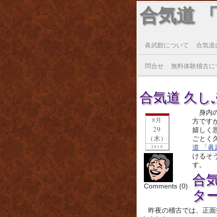
合気道 
眞武館について
合気道
問合せ
無料体験稽古に
合気道 久しぶり
身内
8月
方です
29
嬉しく
(木)
ごとく
道 「
2019
けるそ
す。
合
Comments (0)
タ
昨夜の稽古では、正面