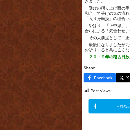
きました。
受けの摺り上げ面の手
和合して受けの気の流れ
「入り身転換」の理合い
やはり、「正中線」、
合いによる「気合わせ、
その大前提として「正
最後になりましたが九
お祈りすると共に亡くな
２０１９年の稽古日数
Share:
Facebook
X
Post Views:
1
« 前の記