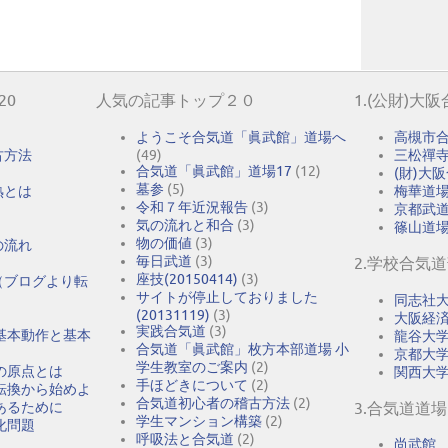
20
人気の記事トップ２０
1.(公財)大
ようこそ合気道「眞武館」道場へ
高槻市
古方法
(49)
三松禪
合気道「眞武館」道場17
(12)
(財)大
墓参
(5)
熟とは
梅華道
令和７年近況報告
(3)
京都武
気の流れと和合
(3)
篠山道
物の価値
(3)
の流れ
毎日武道
(3)
2.学校合気
座技(20150414)
(3)
（ブログより転
サイトが停止しておりました
同志社
(20131119)
(3)
大阪経
実践合気道
(3)
基本動作と基本
龍谷大
合気道「眞武館」枚方本部道場 小
京都大
学生教室のご案内
(2)
の原点とは
関西大
手ほどきについて
(2)
転換から始めよ
合気道初心者の稽古方法
(2)
あるために
3.合気道道場
学生マンション構築
(2)
化問題
呼吸法と合気道
(2)
尚武館