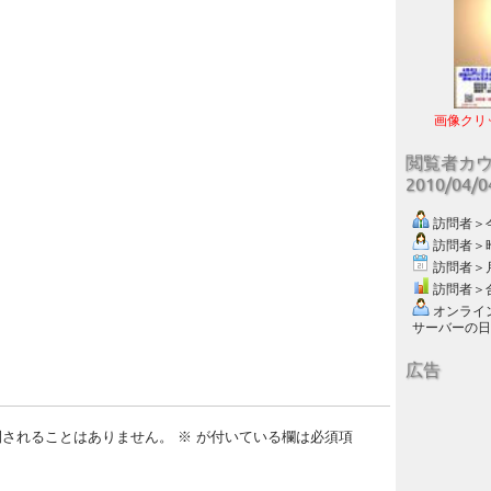
画像クリ
閲覧者カ
2010/04/
訪問者＞今日
訪問者＞昨日
訪問者＞月別
訪問者＞合計
オンライン数
サーバーの日付 :
広告
開されることはありません。
※
が付いている欄は必須項