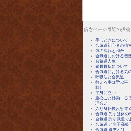
信念ページ最近の投稿
手ほどきについて
合気道初心者の稽
気の流れと和合
合気道における習
合気道人生
鎖骨骨折について
合気道における気
呼吸法と合気道
教える事は学ぶ事
載）
半身に立つ
重心ごと移動する 
理合い
入り身転換反射道 
合気道 先ずは体の
合気道 許す武道で
合気道 と少子高齢
合気道 道友とは