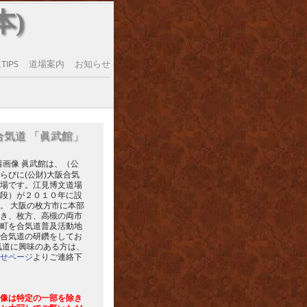
本)
IPS
道場案内
お知らせ
合気道 「眞武館」
眞武館は、（公
らびに(公財)大阪合気
場です。江見博文道場
段）が２０１０年に設
。 大阪の枚方市に本部
き、枚方、高槻の両市
町を合気道普及活動地
合気道の研鑽をしてお
気道に興味のある方は、
せページ
よりご連絡下
像は特定の一部を除き