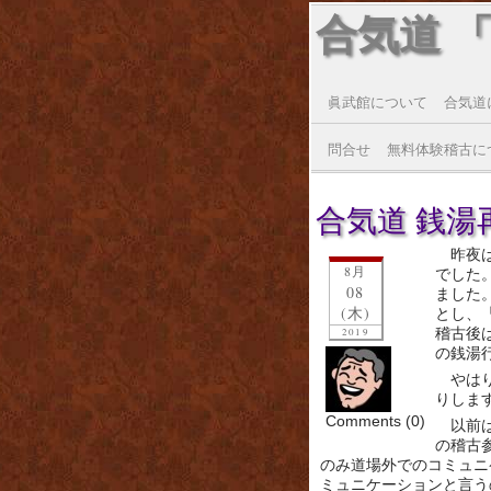
合気道 
眞武館について
合気道
問合せ
無料体験稽古に
合気道 銭湯再び
昨夜
8月
でした
08
ました
(木)
とし、
稽古後
2019
の銭湯
やは
りしま
Comments (0)
以前
の稽古
のみ道場外でのコミュニ
ミュニケーションと言う