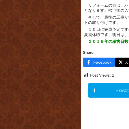
リフォームの方は、バ
となります。帰宅後の入
そして、最後の工事が
トの取り付けです。
１０日に完成予定です
夏期休暇です。明日は、
２０１９年の稽古日数
Share:
Facebook
X
Post Views:
2
« 前の記