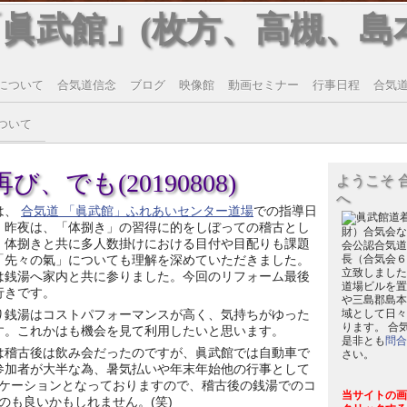
「眞武館」(枚方、高槻、島
について
合気道信念
ブログ
映像館
動画セミナー
行事日程
合気道T
ついて
、でも(20190808)
ようこそ 
へ
は、
合気道 「眞武館」ふれあいセンター道場
での指導日
。昨夜は、「体捌き」の習得に的をしぼっての稽古とし
財）合気会な
。体捌きと共に多人数掛けにおける目付や目配りも課題
会公認合気道
「先々の氣」についても理解を深めていただきました。
長（合気会６
立致しました
は銭湯へ家内と共に参りました。今回のリフォーム最後
道場ビルを置
行きです。
や三島郡島本
り銭湯はコストパフォーマンスが高く、気持ちがゆった
域として日々
ります。 合
す。これかはも機会を見て利用したいと思います。
是非とも
問合
は稽古後は飲み会だったのですが、眞武館では自動車で
さい。
参加者が大半な為、暑気払いや年末年始他の行事として
ケーションとなっておりますので、稽古後の銭湯でのコ
当サイトの画
のも良いかもしれません。(笑)