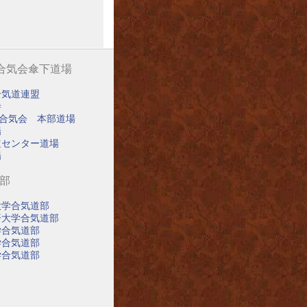
阪合気会傘下道場
合気道連盟
寺
阪合気会 本部道場
場
道センター道場
場
道部
大学合気道部
済大学合気道部
学合気道部
学合気道部
学合気道部