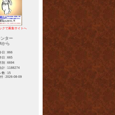
ックで募集サイトへ
ウンター
04から
 : 866
 : 665
 : 6694
 : 1188274
 : 15
 2026-08-09