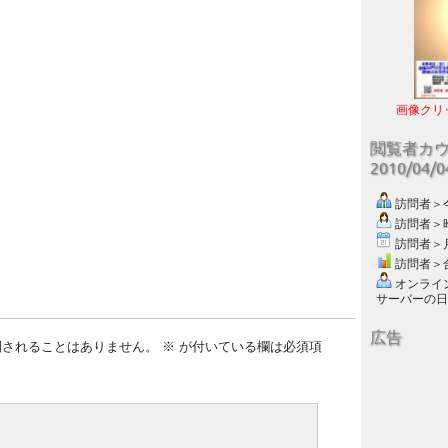
画像クリ
閲覧者カ
2010/04/
訪問者＞今日
訪問者＞昨日
訪問者＞月別
訪問者＞合計
オンライン数
サーバーの日付 :
広告
開されることはありません。
※
が付いている欄は必須項