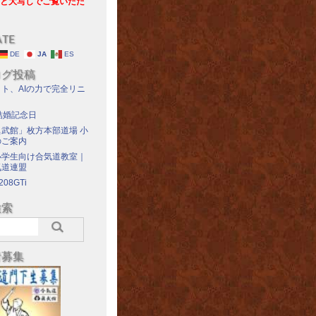
と大写しでご覧いただ
ATE
DE
JA
ES
ログ投稿
ト、AIの力で完全リニ
結婚記念日
武館」枚方本部道場 小
のご案内
小学生向け合気道教室｜
気道連盟
208GTi
検索
者募集