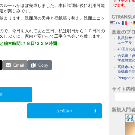
クリックする
スルームがほぼ完成しました。本日試運転後に利用可能
けます。
浴が楽しみです。
GTRANSL
始まります。洗面所の天井と壁紙張り替え、洗面ユニッ
EN
FR
ので、今日を入れてあと三日、私は明日から１０日間の
直近のブ
久しぶりに、家内と変わって工事立ち会いを致します。
眞武館サイ
ューアル
と稽古時間:７８日/２２９時間
43回目の
合気道「眞
学生教室
Email
Copy
高槻市の
高槻市合
Peugeot e
サイト内
事
新規入門
次の記事 »