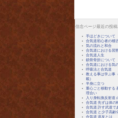
信念ページ最近の投稿
手ほどきについて
合気道初心者の稽
気の流れと和合
合気道における習
合気道人生
鎖骨骨折について
合気道における気
呼吸法と合気道
教える事は学ぶ事
載）
半身に立つ
重心ごと移動する 
理合い
入り身転換反射道 
合気道 先ずは体の
合気道 許す武道で
合気道 と少子高齢
合気道 道友とは