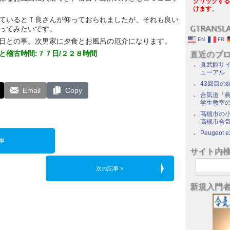
クリックする
けます。
ているとＴ良さんが仰っておられましたが、それも良い
GTRANSL
ってみたいです。
EN
FR
日との事。次男家に夕食とお風呂の厄介になります。
と稽古時間:７７日/２２８時間
直近のブ
眞武館サイ
ューアル
43回目の
Email
Copy
合気道「眞
学生教室
高槻市の
高槻市合
Peugeot e
事
サイト内
次の記事 »
新規入門