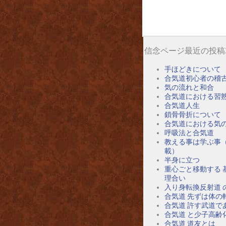
信念ページ最近の投稿
手ほどきについて
合気道初心者の稽
気の流れと和合
合気道における習
合気道人生
鎖骨骨折について
合気道における気
呼吸法と合気道
教える事は学ぶ事
載）
半身に立つ
重心ごと移動する 
理合い
入り身転換反射道 
合気道 先ずは体の
合気道 許す武道で
合気道 と少子高齢
合気道 道友とは