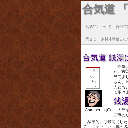
合気道 
眞武館について
合気道
問合せ
無料体験稽古に
合気道 銭湯は
昨夜は
8月
た。古
06
当てま
(火)
さん、
人とも
2019
て頂け
銭
Comments (0)
大汗
工事の
結果的には最高でした
ろ、ジェットバス等の多