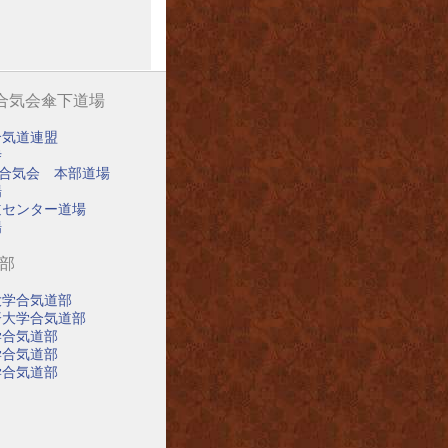
阪合気会傘下道場
合気道連盟
寺
阪合気会 本部道場
場
道センター道場
場
道部
大学合気道部
済大学合気道部
学合気道部
学合気道部
学合気道部