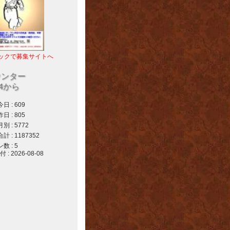
ックで募集サイトへ
ウンター
04から
 : 609
 : 805
 : 5772
 : 1187352
 : 5
 2026-08-08