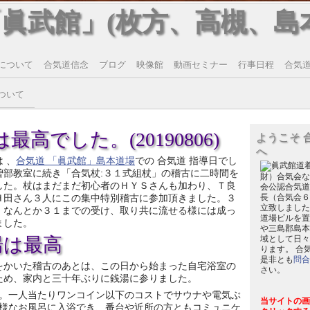
「眞武館」(枚方、高槻、島
について
合気道信念
ブログ
映像館
動画セミナー
行事日程
合気道T
ついて
最高でした。(20190806)
ようこそ 
へ
 、
合気道 「眞武館」島本道場
での 合気道 指導日でし
曽部教室に続き「合気杖:３１式組杖」の稽古に二時間を
財）合気会な
した。杖はまだまだ初心者のＨＹＳさんも加わり、Ｔ良
会公認合気道
Ｈ田さん３人にこの集中特別稽古に参加頂きました。３
長（合気会６
立致しました
、なんとか３１までの受け、取り共に流せる様には成っ
道場ビルを置
ました。
や三島郡島本
湯は最高
域として日々
ります。 合
是非とも
問合
をかいた稽古のあとは、この日から始まった自宅浴室の
さい。
ため、家内と三十年ぶりに銭湯に参りました。
。一人当たりワンコイン以下のコストでサウナや電気ぶ
当サイトの画
様なお風呂に入浴でき、番台や近所の方ともコミュニケ