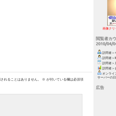
画像クリ
閲覧者カ
2010/04/
訪問者＞今日
訪問者＞昨日
訪問者＞月別
訪問者＞合計
オンライン数
サーバーの日付 :
開されることはありません。
※
が付いている欄は必須項
広告