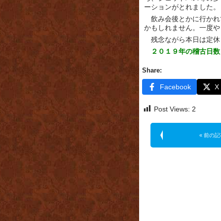
ーションがとれました。
飲み会後とかに行かれ
かもしれません。一度や
残念ながら本日は定休
２０１９年の稽古日数
Share:
Facebook
X
Post Views:
2
« 前の記