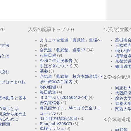
20
人気の記事トップ２０
1.(公財)大
ようこそ合気道「眞武館」道場へ
高槻市
古方法
(99)
三松禪
合気道「眞武館」道場17
(34)
(財)大
行事日程
(9)
熟とは
梅華道
令和７年近況報告
(5)
京都武
手ほどきについて
(5)
篠山道
墓参
(5)
の流れ
合気道「眞武館」枚方本部道場 小
2.学校合気
学生教室のご案内
(4)
（ブログより転
物の価値
(4)
同志社
毎日武道
(4)
大阪経
３０年ぶり(20150612-14)
(4)
基本動作と基本
龍谷大
合気道信念
(4)
京都大
眞武館サイト、AIの力で完全リニ
の原点とは
関西大
ューアル
(3)
転換から始めよ
43回目の結婚記念日
(3)
あるために
3.合気道道場
Peugeot e208GTi
(3)
化問題
車検ラッシュ
(3)
尚武館