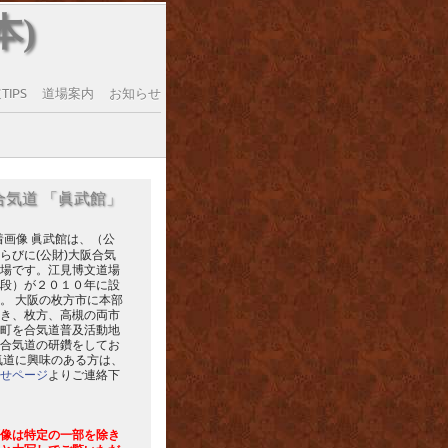
本)
IPS
道場案内
お知らせ
合気道 「眞武館」
眞武館は、（公
らびに(公財)大阪合気
場です。江見博文道場
段）が２０１０年に設
。 大阪の枚方市に本部
き、枚方、高槻の両市
町を合気道普及活動地
合気道の研鑽をしてお
気道に興味のある方は、
せページ
よりご連絡下
像は特定の一部を除き