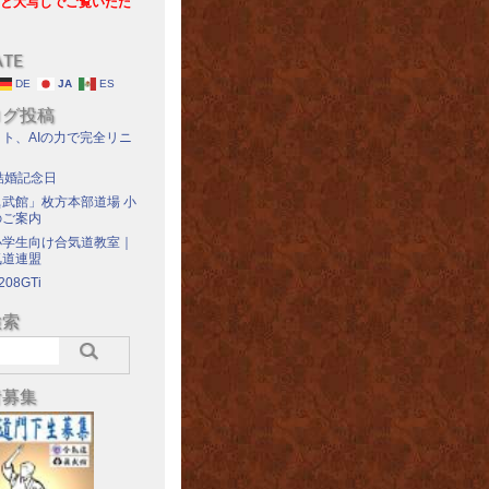
と大写しでご覧いただ
ATE
DE
JA
ES
ログ投稿
ト、AIの力で完全リニ
結婚記念日
武館」枚方本部道場 小
のご案内
小学生向け合気道教室｜
気道連盟
208GTi
検索
者募集