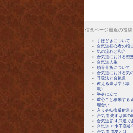
信念ページ最近の投稿
手ほどきについて
合気道初心者の稽
気の流れと和合
合気道における習
合気道人生
鎖骨骨折について
合気道における気
呼吸法と合気道
教える事は学ぶ事
載）
半身に立つ
重心ごと移動する 
理合い
入り身転換反射道 
合気道 先ずは体の
合気道 許す武道で
合気道 と少子高齢
合気道 道友とは