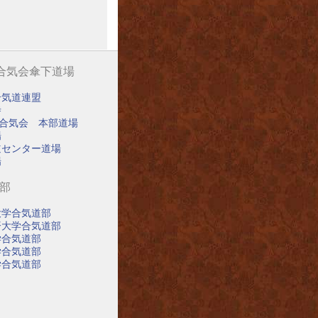
阪合気会傘下道場
合気道連盟
寺
阪合気会 本部道場
場
道センター道場
場
道部
大学合気道部
済大学合気道部
学合気道部
学合気道部
学合気道部