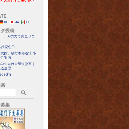
と大写しでご覧いただ
ATE
DE
JA
ES
ログ投稿
ト、AIの力で完全リニ
結婚記念日
武館」枚方本部道場 小
のご案内
小学生向け合気道教室｜
気道連盟
208GTi
検索
者募集