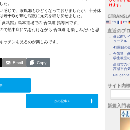
クリックする
した。
けます。
い感じで、喉風邪もひどくなっておりましたが、十分休
は若干喉が痛む程度に元気を取り戻せました。
GTRANSL
「眞武館」島本道場での 合気道 指導日です。
EN
FR
ので熱中症に気を付けながら 合気道 を楽しみたいと思
直近のブ
眞武館サイ
ューアル
キッチンを見るのが楽しみです。
43回目の
合気道「眞
学生教室
Email
Copy
高槻市の
高槻市合
Peugeot e
サイト内
事
次の記事 »
新規入門