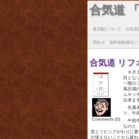
合気道 
眞武館について
合気道
問合せ
無料体験稽古に
合気道 リフオ
８月
7月
目とな
29
一階の
(月)
風呂場
ムキッ
2019
出来ま
先週
り、午
Comments (0)
午前
なのと
堂とリビングがわりに書
が使えないことから疲れ