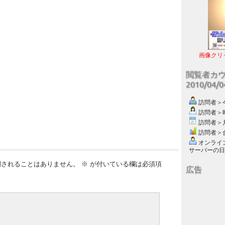
画像クリ
閲覧者カ
2010/04/
訪問者＞今日
訪問者＞昨日
訪問者＞月別
訪問者＞合計
オンライン数
サーバーの日付 :
開されることはありません。
※
が付いている欄は必須項
広告