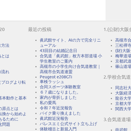
20
最近の投稿
1.(公財)大
眞武館サイト、AIの力で完全リニ
高槻市
古方法
ューアル
三松禪
43回目の結婚記念日
(財)大
熟とは
合気道「眞武館」枚方本部道場 小
梅華道
学生教室のご案内
京都武
高槻市の小学生向け合気道教室｜
篠山道
の流れ
高槻市合気道連盟
2.学校合気
Peugeot e208GTi
車検ラッシュ
（ブログより転
合同スポーツ体験教室
同志社
６７歳になりました。
大阪経
家内が骨折しました
基本動作と基本
龍谷大
私の愛馬
京都大
令和７年近況報告
の原点とは
関西大
バイク乗り換えました
転換から始めよ
眞武館近況報告
あるために
3.合気道道場
パレスエミ公式サイト立ち上げ
化問題
体験稽古と新規入門
尚武館