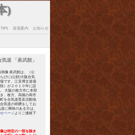
本)
IPS
道場案内
お知らせ
合気道 「眞武館」
眞武館は、（公
らびに(公財)大阪合気
場です。江見博文道場
段）が２０１０年に設
。 大阪の枚方市に本部
き、枚方、高槻の両市
町を合気道普及活動地
合気道の研鑽をしてお
気道に興味のある方は、
せページ
よりご連絡下
像は特定の一部を除き