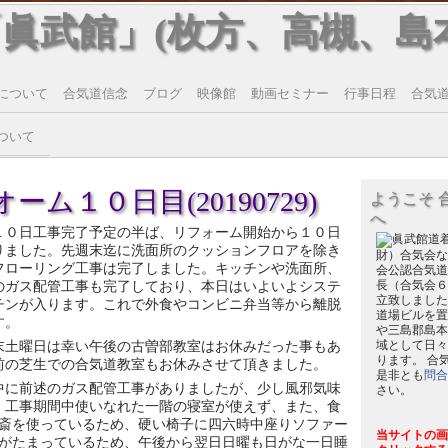
「眞武館」(枚方、高槻、島
について
合気道信念
ブログ
映像館
動画セミナー
行事日程
合気道T
ついて
ーム１０日目(20190729)
ようこそ 
へ
１０日工事完了予定の半ば、リフォーム開始から１０日
りました。先週末迄に洗面所のクッションフロアを除き
財）合気会な
フローリング工事は完了しました。キッチンや洗面所、
会公認合気道
のガス配管工事も完了しており、本日はいよいよシステ
長（合気会６
立致しました
チンが入ります。これで外食やコンビニ弁当等から離脱
道場ビルを置
す。
や三島郡島本
末土曜日は幸い午後の古曽部教室はお休みだった事もあ
域として日々
ります。 合
前の芝生での合気道教室もお休みさせて頂きました。
是非とも
問合
中に前述のガス配管工事がありましたが、少し風邪気味
さい。
、工事期間中使いなれた一階の寝室が使えず、また、食
斎を使っているため、硬い椅子に四六時中座りソファー
当サイトの画
がたまっているため、午後から翌日日曜も日がな一日睡