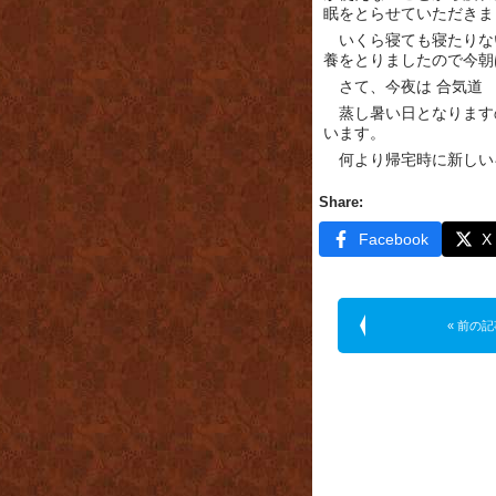
眠をとらせていただきま
いくら寝ても寝たりな
養をとりましたので今朝
さて、今夜は 合気道 
蒸し暑い日となります
います。
何より帰宅時に新しい
Share:
Facebook
X
« 前の記