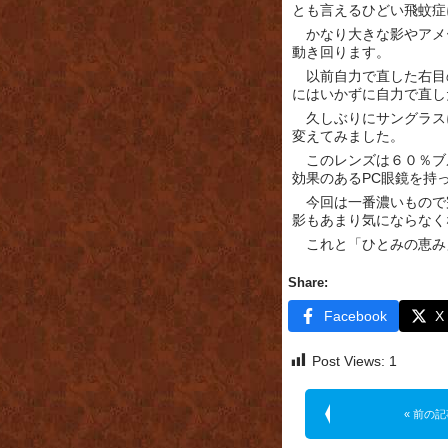
とも言えるひどい飛蚊症
かなり大きな影やアメ
動き回ります。
以前自力で直した右目
にはいかずに自力で直し
久しぶりにサングラス
変えてみました。
このレンズは６０％ブ
効果のあるPC眼鏡を持
今回は一番濃いもので
影もあまり気にならなく
これと「ひとみの恵み
Share:
Facebook
X
Post Views:
1
« 前の記