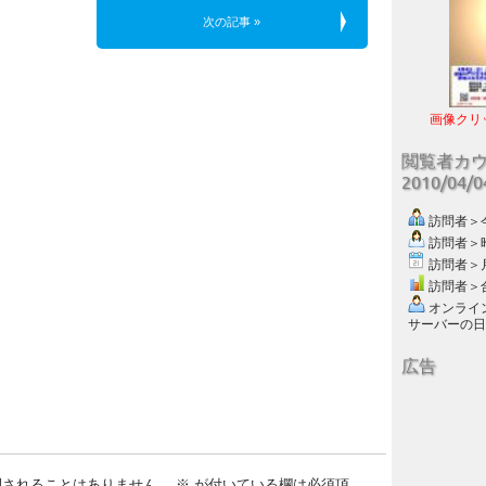
次の記事 »
画像クリ
閲覧者カ
2010/04/
訪問者＞今日
訪問者＞昨日
訪問者＞月別
訪問者＞合計
オンライン数
サーバーの日付 :
広告
開されることはありません。
※
が付いている欄は必須項