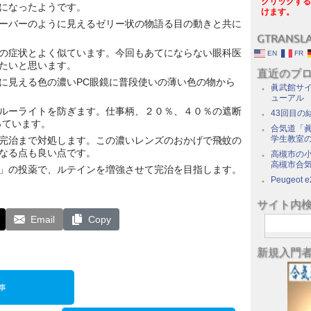
クリックする
になったようです。
けます。
ーバーのように見えるゼリー状の物語る目の動きと共に
GTRANSL
の症状とよく似ています。今回もあてにならない眼科医
EN
FR
たいと思います。
直近のブ
に見える色の濃いPC眼鏡に普段使いの薄い色の物から
眞武館サイ
ューアル
ルーライトを防ぎます。仕事柄、２０％、４０％の遮断
43回目の
っています。
合気道「眞
学生教室
完治まで対処します。この濃いレンズのおかげで飛蚊の
なる点も良い点です。
高槻市の
高槻市合
」の投薬で、ルテインを増強させて完治を目指します。
Peugeot e
サイト内
Email
Copy
新規入門
事