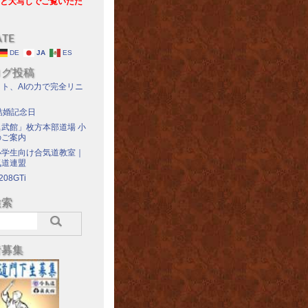
と大写しでご覧いただ
ATE
DE
JA
ES
ログ投稿
ト、AIの力で完全リニ
結婚記念日
武館」枚方本部道場 小
のご案内
小学生向け合気道教室｜
気道連盟
208GTi
検索
者募集