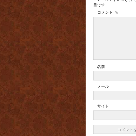
目です
コメント
※
名前
メール
サイト