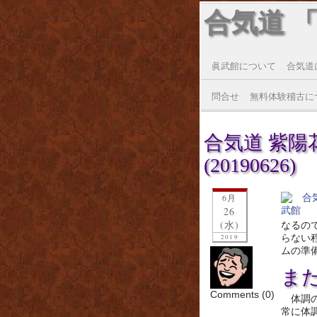
合気道 
眞武館について
合気道
問合せ
無料体験稽古に
合気道 紫
(20190626)
6月
26
(水)
なるの
らない
2019
ムの準
ま
Comments (0)
体調
常に体