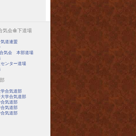
阪合気会傘下道場
合気道連盟
寺
阪合気会 本部道場
場
道センター道場
場
道部
大学合気道部
済大学合気道部
学合気道部
学合気道部
学合気道部