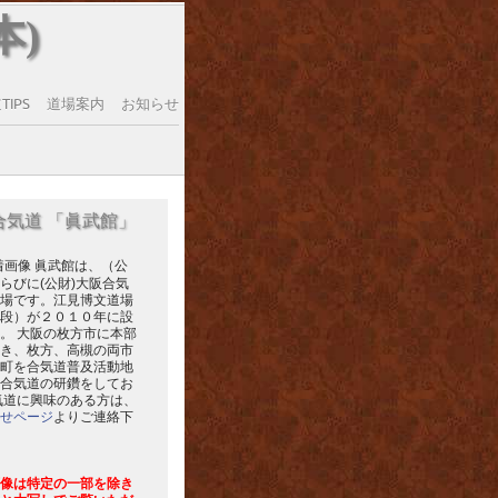
本)
IPS
道場案内
お知らせ
合気道 「眞武館」
眞武館は、（公
らびに(公財)大阪合気
場です。江見博文道場
段）が２０１０年に設
。 大阪の枚方市に本部
き、枚方、高槻の両市
町を合気道普及活動地
合気道の研鑽をしてお
気道に興味のある方は、
せページ
よりご連絡下
像は特定の一部を除き