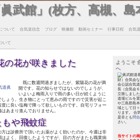
「眞武館」(枚方、高槻、島
について
合気道信念
ブログ
映像館
動画セミナー
行事日程
合気道T
ついて
陽花の花が咲きました
ようこそ 
へ
財）合気会な
既に数週間過ぎましたが、紫陽花の花が満
会公認合気道
開です。花の知らせではないのでしょうが、
長（合気会６
いよいよ梅雨入りで雨の多い日が続くように
立致しました
道場ビルを置
でしょう。生き物にとって恵みの雨ですので災害が起こ
や三島郡島本
程度に良い塩梅で降って欲しいものです。自宅リフォー
域として日々
備はあまり進んでおりません。
ります。 合
是非とも
問合
たもや飛蚊症
さい。
の方は診療所で頂いたお薬がよく効いたのか、今週は非
当サイトの画
調はよく、回復したようですが、目の方がまたも職業病