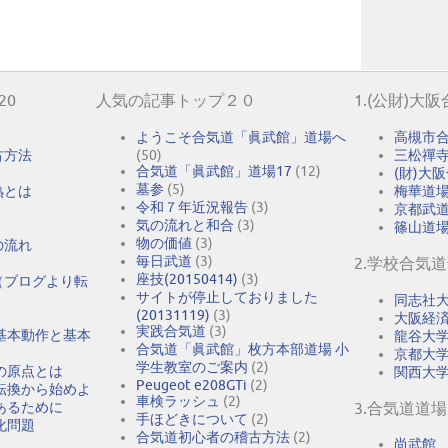
20
人気の記事トップ２０
1.(公財)大
ようこそ合気道「眞武館」道場へ
高槻市
古方法
(50)
三松禪
合気道「眞武館」道場17
(12)
(財)大
墓参
(5)
熟とは
梅華道
令和７年近況報告
(3)
京都武
気の流れと和合
(3)
篠山道
物の価値
(3)
の流れ
毎日武道
(3)
2.学校合気
座技(20150414)
(3)
（ブログより転
サイトが停止しておりました
同志社
(20131119)
(3)
大阪経
実践合気道
(3)
基本動作と基本
龍谷大
合気道「眞武館」枚方本部道場 小
京都大
学生教室のご案内
(2)
の原点とは
関西大
Peugeot e208GTi
(2)
転換から始めよ
車検ラッシュ
(2)
あるために
3.合気道道場
手ほどきについて
(2)
化問題
合気道初心者の稽古方法
(2)
尚武館