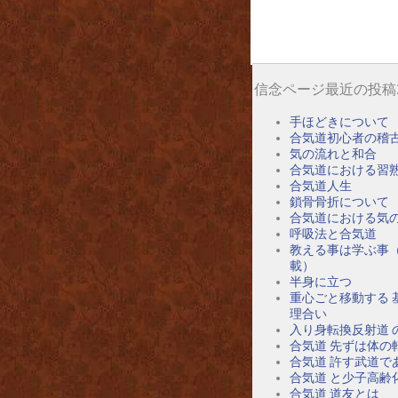
信念ページ最近の投稿
手ほどきについて
合気道初心者の稽
気の流れと和合
合気道における習
合気道人生
鎖骨骨折について
合気道における気
呼吸法と合気道
教える事は学ぶ事
載）
半身に立つ
重心ごと移動する 
理合い
入り身転換反射道 
合気道 先ずは体の
合気道 許す武道で
合気道 と少子高齢
合気道 道友とは