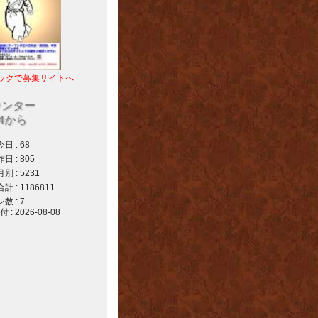
ックで募集サイトへ
ウンター
04から
 : 68
 : 805
 : 5231
 : 1186811
 : 7
 2026-08-08