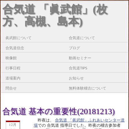
合気道 「眞武館」(枚
方、高槻、島本)
眞武館について
合気道について
合気道信念
ブログ
映像館
動画セミナー
行事日程
合気道TIPS
道場案内
お知らせ
問合せ
無料体験稽古について
合気道 基本の重要性(20181213)
昨夜は、
合気道 「眞武館」ふれあいセンター道
12月
場
での 合気道 指導日でした。昨夜の稽古参加者