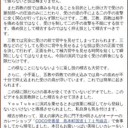
で握らないと技は極まりません。
また四教の技では痛みを与えることを目的とした掛け方で受けの
脈拍部への圧迫のみにこだわり、受けの逆の手による二の手の攻撃
に全く関心が行っておらず隙だらけです。二教、三教、四教は相手
を痛める技ではなく、受けを制して二の手の攻撃を不能にする技で
す。痛め技として稽古するのではなく抑え技として稽古すべきで
す。
三教では完全に受けの前で背中を見せてしまっておられます。三
教などのどうしても受けに背中を見せるような技は受けの正面で技
を決して行わず、正面を外して極力背中を見せる時間を短くして瞬
間にしなくてはなりません。今回の演武では全く受けの餌食になる
隙だらけです。
この様なことにならないように返し技の稽古も大切です。
さらに、小手返し、五教や四教での抑え込みでは肩への攻めが不
十分で抑え込まれた受けの肩が浮いています。これでは簡単に起き
られます。
この様に隙だらけの基本が全くできていないビデオでした。この
ビデオを反面教師とした稽古をさせて頂きました。
ＹｏｕＴｕｂｅに演武を乗せるときは慎重に検証してから登録し
ないといけないと痛感させられました。私自身も気を付けます。
稽古が終わって、迎えの家内と共に門下生H田さんがオーナーの
カレーショップ「
COCO壱番屋 島本町国道１７１号線店
」で食事
をしてから帰宅しました。本日もお腹いっぱい美味しいカレーをい