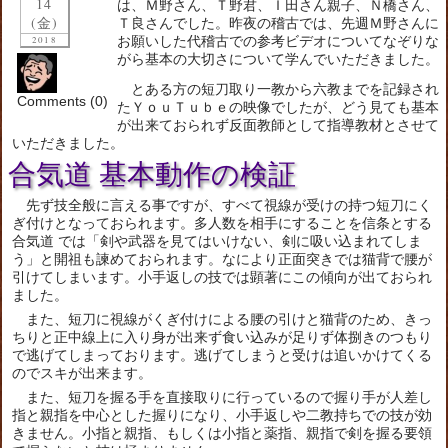
14
は、Ｍ野さん、Ｔ野君、Ｉ田さん親子、Ｎ橋さん、
(金)
Ｔ良さんでした。昨夜の稽古では、先週Ｍ野さんに
お願いした代稽古での参考ビデオについてなぞりな
2018
がら基本の大切さについて学んでいただきました。
とある方の短刀取り一教から六教までを記録され
Comments (0)
たＹｏｕＴｕｂｅの映像でしたが、どう見ても基本
が出来ておられず反面教師として指導教材とさせて
いただきました。
合気道 基本動作の検証
先ず技全般に言える事ですが、すべて視線が受けの持つ短刀にく
ぎ付けとなっておられます。多人数を相手にすることを信条とする
合気道 では「剣や武器を見てはいけない、剣に吸い込まれてしま
う」と開祖も諫めておられます。なにより正面突きでは猫背で腰が
引けてしまいます。小手返しの技では顕著にこの傾向が出ておられ
ました。
また、短刀に視線がくぎ付けによる腰の引けと猫背のため、きっ
ちりと正中線上に入り身が出来ず食い込みが足りず体捌きのつもり
で逃げてしまっております。逃げてしまうと受けは追いかけてくる
のでスキが出来ます。
また、短刀を握る手を直接取りに行っているので握り手が人差し
指と親指を中心とした握りになり、小手返しや二教持ちでの技が効
きません。小指と親指、もしくは小指と薬指、親指で剣を握る要領