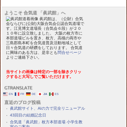
ようこそ 合気道 「眞武館」へ
眞武館は、（公財）合気
会ならびに(公財)大阪合気会公認合気道場で
す。江見博文道場長（合気会６段）が２０
１０年に設立致しました。 大阪の枚方市に
本部道場ビルを置き、枚方、高槻の両市や
三島郡島本町を合気道普及活動地域として
日々合気道の研鑽をしております。 合気道
に興味のある方は、是非とも
問合せページ
よりご連絡下さい。
当サイトの画像は特定の一部を除きクリッ
クすると大写しでご覧いただけます。
GTRANSLATE
EN
FR
DE
JA
ES
直近のブログ投稿
眞武館サイト、AIの力で完全リニューアル
43回目の結婚記念日
合気道「眞武館」枚方本部道場 小学生教
室のご案内