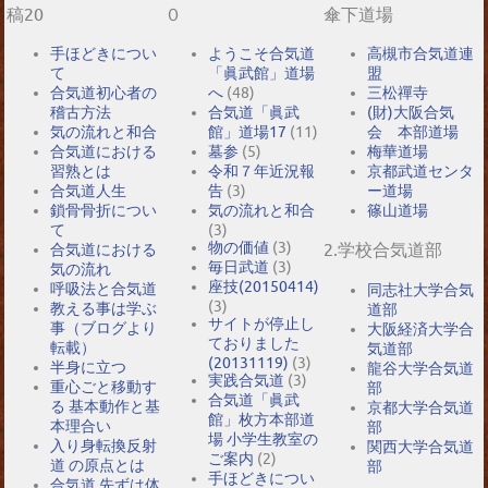
稿20
０
傘下道場
手ほどきについ
ようこそ合気道
高槻市合気道連
て
「眞武館」道場
盟
合気道初心者の
へ
(48)
三松禪寺
稽古方法
合気道「眞武
(財)大阪合気
気の流れと和合
館」道場17
(11)
会 本部道場
合気道における
墓参
(5)
梅華道場
習熟とは
令和７年近況報
京都武道センタ
合気道人生
告
(3)
ー道場
鎖骨骨折につい
気の流れと和合
篠山道場
て
(3)
物の価値
(3)
2.学校合気道部
合気道における
毎日武道
(3)
気の流れ
座技(20150414)
呼吸法と合気道
同志社大学合気
(3)
教える事は学ぶ
道部
サイトが停止し
事（ブログより
大阪経済大学合
ておりました
転載）
気道部
(20131119)
(3)
半身に立つ
龍谷大学合気道
実践合気道
(3)
重心ごと移動す
部
合気道「眞武
る 基本動作と基
京都大学合気道
館」枚方本部道
本理合い
部
場 小学生教室の
入り身転換反射
関西大学合気道
ご案内
(2)
道 の原点とは
部
手ほどきについ
合気道 先ずは体