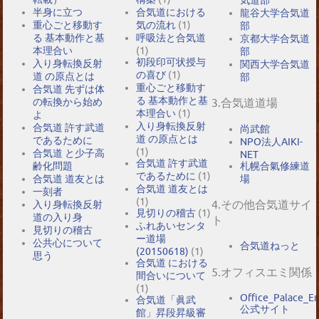
半身に立つ
合気道における
龍谷大学合気道
重心ごと移動す
気の流れ
(1)
部
る 基本動作と基
呼吸法と合気道
京都大学合気道
本理合い
(1)
部
初段印可状授与
入り身転換反射
関西大学合気道
の喜び
(1)
道 の原点とは
部
重心ごと移動す
合気道 先ずは体
る 基本動作と基
の転換から始め
3.合気道道場
本理合い
(1)
よ
入り身転換反射
合気道 許す武道
尚武館
道 の原点とは
であるために
NPO法人AIKI-
(1)
合気道 と少子高
NET
合気道 許す武道
札幌合氣修練道
齢化問題
であるために
(1)
場
合気道 道友とは
合気道 道友とは
一刻者
(1)
4.その他合気道サイ
入り身転換反射
見切りの稽古
(1)
道の入り身
ト
ふれあいセンタ
見切りの稽古
ー道場
公共心について
合気道ねっと
(20150618)
(1)
思う
合気道 における
5.オフィスエミ関係
間合いについて
(1)
Office_Palace_E
合気道「眞武
公式サイト
館」昇段昇級審