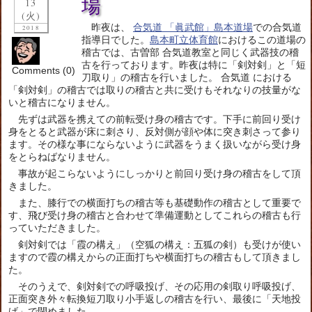
場
13
(火)
昨夜は、
合気道 「眞武館」島本道場
での合気道
2018
指導日でした。
島本町立体育館
におけるこの道場の
稽古では、古曽部 合気道教室と同じく武器技の稽
古を行っております。昨夜は特に「剣対剣」と「短
Comments (0)
刀取り」の稽古を行いました。 合気道 における
「剣対剣」の稽古では取りの稽古と共に受けもそれなりの技量がな
いと稽古になりません。
先ずは武器を携えての前転受け身の稽古です。下手に前回り受け
身をとると武器が床に刺さり、反対側が顔や体に突き刺さって参り
ます。その様な事にならないように武器をうまく扱いながら受け身
をとらねばなりません。
事故が起こらないようにしっかりと前回り受け身の稽古をして頂
きました。
また、膝行での横面打ちの稽古等も基礎動作の稽古として重要で
す、飛び受け身の稽古と合わせて準備運動としてこれらの稽古も行
っていただきました。
剣対剣では「霞の構え」（空狐の構え：五狐の剣）も受けが使い
ますので霞の構えからの正面打ちや横面打ちの稽古もして頂きまし
た。
そのうえで、剣対剣での呼吸投げ、その応用の剣取り呼吸投げ、
正面突き外々転換短刀取り小手返しの稽古を行い、最後に「天地投
げ」で閉めました。