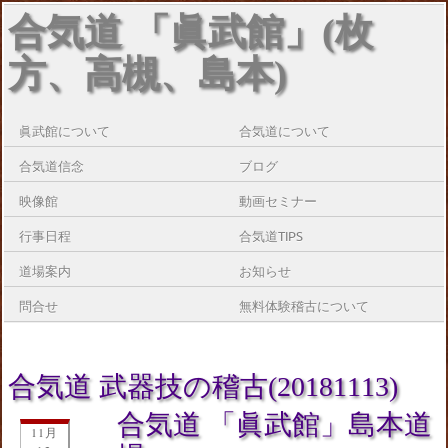
合気道 「眞武館」(枚
方、高槻、島本)
眞武館について
合気道について
合気道信念
ブログ
映像館
動画セミナー
行事日程
合気道TIPS
道場案内
お知らせ
問合せ
無料体験稽古について
合気道 武器技の稽古(20181113)
合気道 「眞武館」島本道
11月