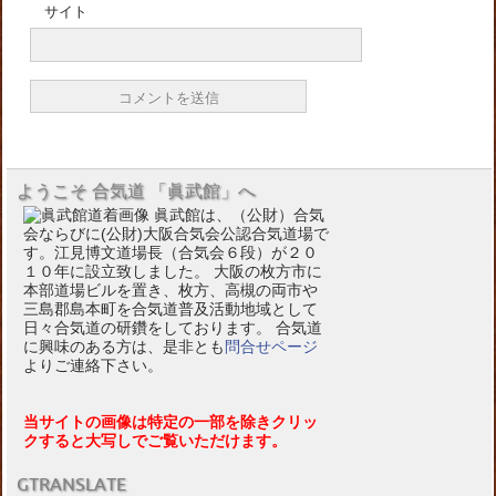
サイト
ようこそ 合気道 「眞武館」へ
眞武館は、（公財）合気
会ならびに(公財)大阪合気会公認合気道場で
す。江見博文道場長（合気会６段）が２０
１０年に設立致しました。 大阪の枚方市に
本部道場ビルを置き、枚方、高槻の両市や
三島郡島本町を合気道普及活動地域として
日々合気道の研鑽をしております。 合気道
に興味のある方は、是非とも
問合せページ
よりご連絡下さい。
当サイトの画像は特定の一部を除きクリッ
クすると大写しでご覧いただけます。
GTRANSLATE