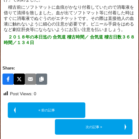
稽古前にソフトマットに血痕がかなり付着していたので消毒液を
借りて清掃を致しました。血が出てソフトマット等に付着した時は
すぐに消毒液でぬぐうのがエチケットです。その際は直接他人の血
液に触れないように細心の注意が必要です。ビニール手袋をはめる
など劇症肝炎等にならないようにお互い注意を払いましょう。
２０１８年の本日迄の 合気道 稽古時間／ 合気道 稽古日数３６８
時間／１３４日
Share:
Post Views:
0
« 前の記事
次の記事 »