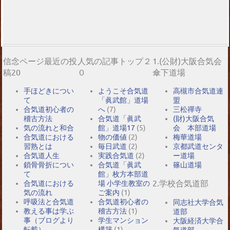
信念ページ最近の投
人気の記事トップ２
1.(公財)大阪合気会
稿20
０
傘下道場
手ほどきについ
ようこそ合気道
高槻市合気道連
て
「眞武館」道場
盟
合気道初心者の
へ
(7)
三松禪寺
稽古方法
合気道「眞武
(財)大阪合気
気の流れと和合
館」道場17
(5)
会 本部道場
合気道における
物の価値
(2)
梅華道場
習熟とは
毎日武道
(2)
京都武道センタ
合気道人生
実践合気道
(2)
ー道場
鎖骨骨折につい
合気道「眞武
篠山道場
て
館」枚方本部道
2.学校合気道部
合気道における
場 小学生教室の
気の流れ
ご案内
(1)
呼吸法と合気道
合気道初心者の
同志社大学合気
教える事は学ぶ
稽古方法
(1)
道部
事（ブログより
学生マンション
大阪経済大学合
転載）
構築
(1)
気道部