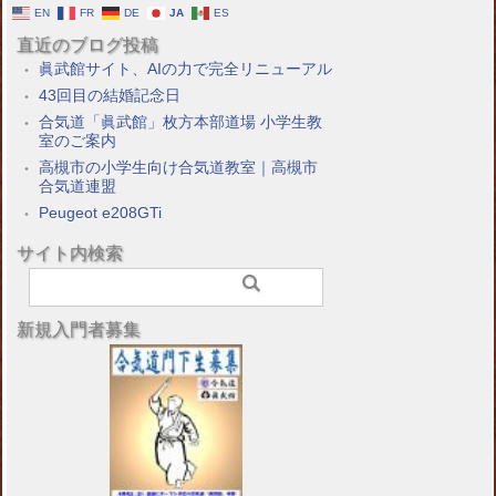
EN
FR
DE
JA
ES
直近のブログ投稿
眞武館サイト、AIの力で完全リニューアル
43回目の結婚記念日
合気道「眞武館」枚方本部道場 小学生教
室のご案内
高槻市の小学生向け合気道教室｜高槻市
合気道連盟
Peugeot e208GTi
サイト内検索
新規入門者募集