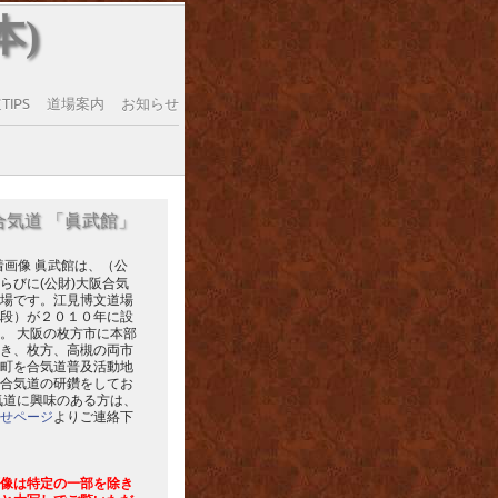
本)
IPS
道場案内
お知らせ
合気道 「眞武館」
眞武館は、（公
らびに(公財)大阪合気
場です。江見博文道場
段）が２０１０年に設
。 大阪の枚方市に本部
き、枚方、高槻の両市
町を合気道普及活動地
合気道の研鑽をしてお
気道に興味のある方は、
せページ
よりご連絡下
像は特定の一部を除き