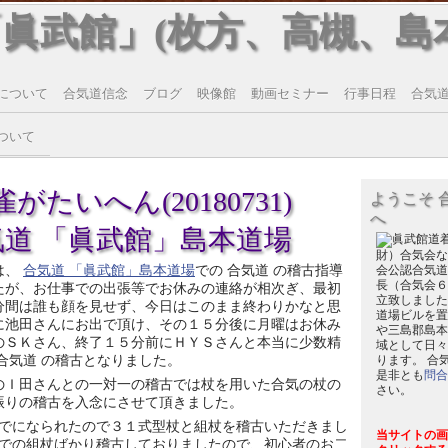
「眞武館」(枚方、高槻、島
について
合気道信念
ブログ
映像館
動画セミナー
行事日程
合気道T
ついて
がたいへん(20180731)
ようこそ 
へ
気道 「眞武館」島本道場
財）合気会な
は、
合気道 「眞武館」島本道場
での 合気道 の稽古指導
会公認合気道
長（合気会６
たが、お仕事での出張等でお休みの連絡が相次ぎ、最初
立致しました
分間は誰も顔を見せず、今日はこのまま終わりかなと思
道場ビルを置
に池田さんにお出で頂け、その１５分後に月曜はお休み
や三島郡島本
のＳＫさん、終了１５分前にＨＹＳさんと本当に少数精
域として日々
 合気道 の稽古となりました。
ります。 合
是非とも
問合
のＩ田さんとの一対一の稽古では杖を用いた合気の杖の
さい。
振りの稽古を入念にさせて頂きました。
でになられたので３１式型杖と組杖を稽古いただきまし
当サイトの画
での組杖ばかり稽古しておりましたので、初心者のお二