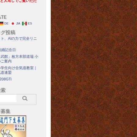
と大写しでご覧いただ
ATE
DE
JA
ES
ログ投稿
ト、AIの力で完全リニ
結婚記念日
武館」枚方本部道場 小
のご案内
小学生向け合気道教室｜
気道連盟
208GTi
検索
者募集