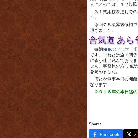
人にとっては、１２以降
３１式組杖を通しでの
た。
今回の５級昇級候補で
頂きました。
合気道 あ
毎朝
NHKのドラマ「
です。それとは全く関係
に雀が迷い込んでおりま
せん。事務員の方に雀が
を閉めました。
何とか無事本日の開館
なります。
２０１８年の本日迄の
Share:
Facebook
X