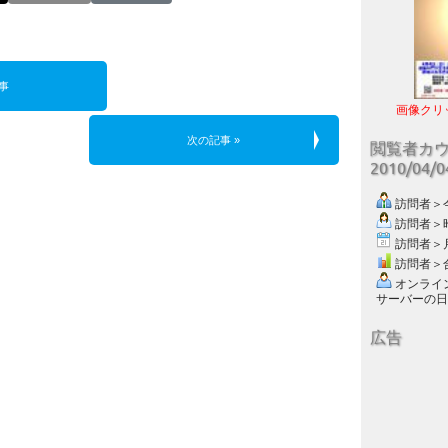
事
画像クリ
次の記事 »
閲覧者カ
2010/04/
訪問者＞今日
訪問者＞昨日
訪問者＞月別
訪問者＞合計
オンライン数
サーバーの日付 :
広告