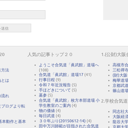
20
人気の記事トップ２０
1.(公財)大
ようこそ合気道「眞武館」道場へ
高槻市
古方法
(108)
三松禪
合気道「眞武館」道場17
(41)
(財)大
行事日程
(9)
熟とは
梅華道
令和７年近況報告
(5)
京都武
手ほどきについて
(5)
篠山道
墓参
(5)
の流れ
合気道「眞武館」枚方本部道場 小
2.学校合気
学生教室のご案内
(4)
（ブログより転
物の価値
(4)
同志社
毎日武道
(4)
大阪経
３０年ぶり(20150612-14)
(4)
基本動作と基本
龍谷大
田中万川師範が目指された合気道
京都大