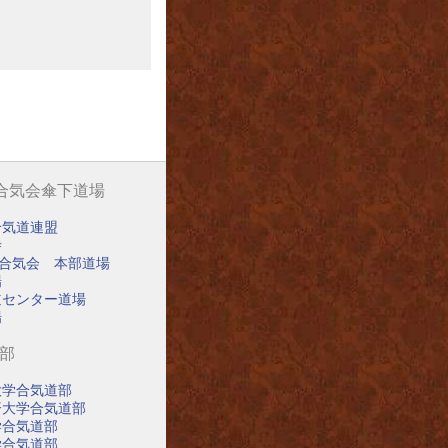
阪合気会傘下道場
合気道連盟
寺
阪合気会 本部道場
場
道センター道場
場
道部
大学合気道部
済大学合気道部
学合気道部
学合気道部