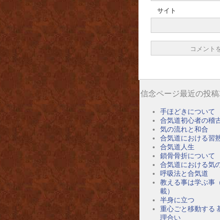
サイト
信念ページ最近の投稿
手ほどきについて
合気道初心者の稽
気の流れと和合
合気道における習
合気道人生
鎖骨骨折について
合気道における気
呼吸法と合気道
教える事は学ぶ事
載）
半身に立つ
重心ごと移動する 
理合い