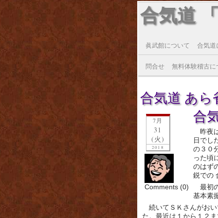
合気道 
眞武館について
合気道
問合せ
無料体験稽古に
合気道 あら雀
合
7月
31
昨夜
(火)
日でし
2018
の３０
った頃
のはず
鋭での
Comments (0)
最初
基本素
続いてＳＫさんがおい
た。最近は１から１２ま