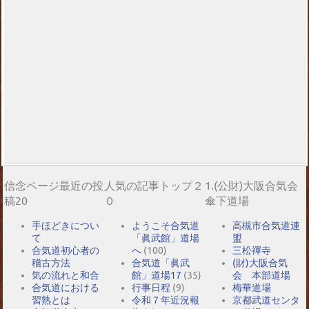
信念ページ最近の投
人気の記事トップ２
1.(公財)大阪合気会
稿20
０
傘下道場
手ほどきについ
ようこそ合気道
高槻市合気道連
て
「眞武館」道場
盟
合気道初心者の
へ
(100)
三松禪寺
稽古方法
合気道「眞武
(財)大阪合気
気の流れと和合
館」道場17
(35)
会 本部道場
合気道における
行事日程
(9)
梅華道場
習熟とは
令和７年近況報
京都武道センタ