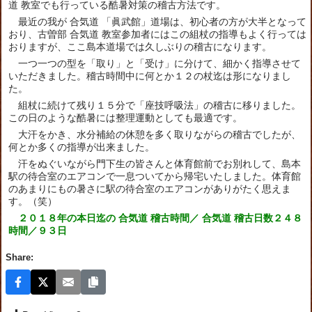
道 教室でも行っている酷暑対策の稽古方法です。
最近の我が 合気道 「眞武館」道場は、初心者の方が大半となって
おり、古曽部 合気道 教室参加者にはこの組杖の指導もよく行っては
おりますが、ここ島本道場では久しぶりの稽古になります。
一つ一つの型を「取り」と「受け」に分けて、細かく指導させて
いただきました。稽古時間中に何とか１２の杖迄は形になりまし
た。
組杖に続けて残り１５分で「座技呼吸法」の稽古に移りました。
この日のような酷暑には整理運動としても最適です。
大汗をかき、水分補給の休憩を多く取りながらの稽古でしたが、
何とか多くの指導が出来ました。
汗をぬぐいながら門下生の皆さんと体育館前でお別れして、島本
駅の待合室のエアコンで一息ついてから帰宅いたしました。体育館
のあまりにもの暑さに駅の待合室のエアコンがありがたく思えま
す。（笑）
２０１８年の本日迄の 合気道 稽古時間／ 合気道 稽古日数２４８
時間／９３日
Share: