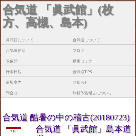
合気道 「眞武館」(枚
方、高槻、島本)
眞武館について
合気道について
合気道信念
ブログ
映像館
動画セミナー
行事日程
合気道TIPS
道場案内
お知らせ
問合せ
無料体験稽古について
合気道 酷暑の中の稽古(20180723)
合気道 「眞武館」島本道
7月