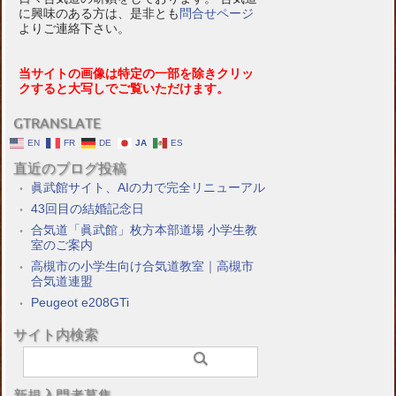
に興味のある方は、是非とも
問合せページ
よりご連絡下さい。
当サイトの画像は特定の一部を除きクリッ
クすると大写しでご覧いただけます。
GTRANSLATE
EN
FR
DE
JA
ES
直近のブログ投稿
眞武館サイト、AIの力で完全リニューアル
43回目の結婚記念日
合気道「眞武館」枚方本部道場 小学生教
室のご案内
高槻市の小学生向け合気道教室｜高槻市
合気道連盟
Peugeot e208GTi
サイト内検索
新規入門者募集