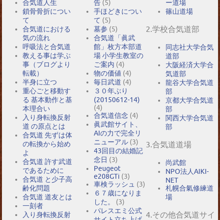
合気道人生
告
(5)
ー道場
鎖骨骨折につい
手ほどきについ
篠山道場
て
て
(5)
2.学校合気道部
合気道における
墓参
(5)
気の流れ
合気道「眞武
呼吸法と合気道
館」枚方本部道
同志社大学合気
教える事は学ぶ
場 小学生教室の
道部
事（ブログより
ご案内
(4)
大阪経済大学合
転載）
物の価値
(4)
気道部
半身に立つ
毎日武道
(4)
龍谷大学合気道
重心ごと移動す
３０年ぶり
部
る 基本動作と基
(20150612-14)
京都大学合気道
(4)
本理合い
部
合気道信念
(4)
入り身転換反射
関西大学合気道
眞武館サイト、
道 の原点とは
部
AIの力で完全リ
合気道 先ずは体
ニューアル
(3)
の転換から始め
3.合気道道場
43回目の結婚記
よ
念日
(3)
合気道 許す武道
尚武館
Peugeot
であるために
NPO法人AIKI-
e208GTi
(3)
合気道 と少子高
NET
車検ラッシュ
(3)
札幌合氣修練道
齢化問題
６７歳になりま
場
合気道 道友とは
した。
(3)
一刻者
パレスエミ公式
4.その他合気道サイ
入り身転換反射
サイト立ち上げ