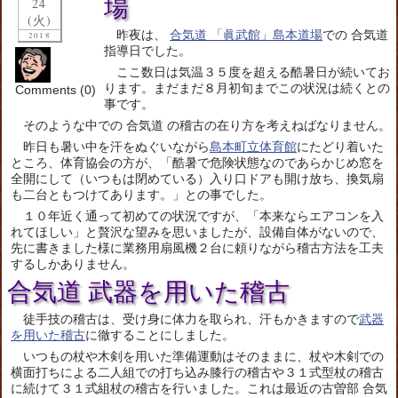
場
24
(火)
昨夜は、
合気道 「眞武館」島本道場
での 合気道
2018
指導日でした。
ここ数日は気温３５度を超える酷暑日が続いてお
ります。まだまだ８月初旬までこの状況は続くとの
Comments (0)
事です。
そのような中での 合気道 の稽古の在り方を考えねばなりません。
昨日も暑い中を汗をぬぐいながら
島本町立体育館
にたどり着いた
ところ、体育協会の方が、「酷暑で危険状態なのであらかじめ窓を
全開にして（いつもは閉めている）入り口ドアも開け放ち、換気扇
も二台ともつけてあります。」との事でした。
１０年近く通って初めての状況ですが、「本来ならエアコンを入
れてほしい」と贅沢な望みを思いましたが、設備自体がないので、
先に書きました様に業務用扇風機２台に頼りながら稽古方法を工夫
するしかありません。
合気道 武器を用いた稽古
徒手技の稽古は、受け身に体力を取られ、汗もかきますので
武器
を用いた稽古
に徹することにしました。
いつもの杖や木剣を用いた準備運動はそのままに、杖や木剣での
横面打ちによる二人組での打ち込み膝行の稽古や３１式型杖の稽古
に続けて３１式組杖の稽古を行いました。これは最近の古曽部 合気