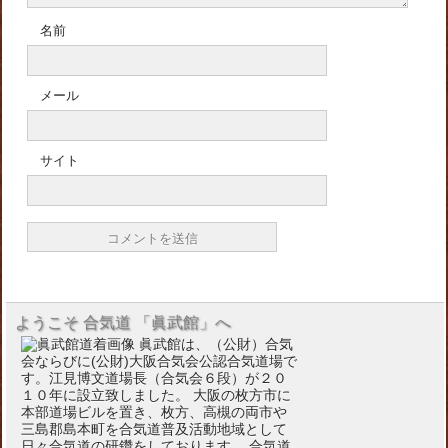
名前
メール
サイト
ようこそ 合気道 「眞武館」へ
眞武館は、（公財）合気
会ならびに(公財)大阪合気会公認合気道場で
す。江見博文道場長（合気会６段）が２０
１０年に設立致しました。 大阪の枚方市に
本部道場ビルを置き、枚方、高槻の両市や
三島郡島本町を合気道普及活動地域として
日々合気道の研鑽をしております。 合気道