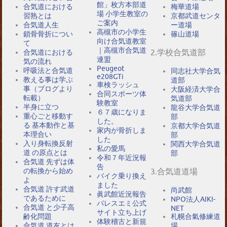
館」枚方本部道
合気道における
梅華道場
場 小学生教室の
習熟とは
京都武道センタ
ご案内
合気道人生
ー道場
高槻市の小学生
鎖骨骨折につい
篠山道場
向け合気道教室
て
｜高槻市合気道
2.学校合気道部
合気道における
連盟
気の流れ
Peugeot
呼吸法と合気道
同志社大学合気
e208GTi
教える事は学ぶ
道部
車検ラッシュ
事（ブログより
大阪経済大学合
合同スポーツ体
転載）
気道部
験教室
半身に立つ
龍谷大学合気道
６７歳になりま
重心ごと移動す
部
した。
る 基本動作と基
京都大学合気道
家内が骨折しま
本理合い
部
した
入り身転換反射
関西大学合気道
私の愛馬
道 の原点とは
部
令和７年近況報
合気道 先ずは体
告
の転換から始め
3.合気道道場
バイク乗り換え
よ
ました
合気道 許す武道
尚武館
眞武館近況報告
であるために
NPO法人AIKI-
パレスエミ公式
合気道 と少子高
NET
サイト立ち上げ
札幌合氣修練道
齢化問題
体験稽古と新規
場
合気道 道友とは