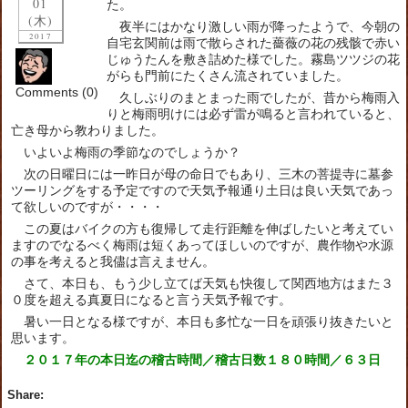
01
た。
(木)
夜半にはかなり激しい雨が降ったようで、今朝の
2017
自宅玄関前は雨で散らされた薔薇の花の残骸で赤い
じゅうたんを敷き詰めた様でした。霧島ツツジの花
がらも門前にたくさん流されていました。
Comments (0)
久しぶりのまとまった雨でしたが、昔から梅雨入
りと梅雨明けには必ず雷が鳴ると言われていると、
亡き母から教わりました。
いよいよ梅雨の季節なのでしょうか？
次の日曜日には一昨日が母の命日でもあり、三木の菩提寺に墓参
ツーリングをする予定ですので天気予報通り土日は良い天気であっ
て欲しいのですが・・・・
この夏はバイクの方も復帰して走行距離を伸ばしたいと考えてい
ますのでなるべく梅雨は短くあってほしいのですが、農作物や水源
の事を考えると我儘は言えません。
さて、本日も、もう少し立てば天気も快復して関西地方はまた３
０度を超える真夏日になると言う天気予報です。
暑い一日となる様ですが、本日も多忙な一日を頑張り抜きたいと
思います。
２０１７年の本日迄の稽古時間／稽古日数１８０時間／６３日
Share: