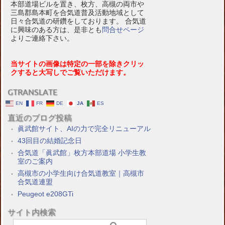
本部道場ビルを置き、枚方、高槻の両市や
三島郡島本町を合気道普及活動地域として
日々合気道の研鑽をしております。 合気道
に興味のある方は、是非とも
問合せページ
よりご連絡下さい。
当サイトの画像は特定の一部を除きクリッ
クすると大写しでご覧いただけます。
GTRANSLATE
EN
FR
DE
JA
ES
直近のブログ投稿
眞武館サイト、AIの力で完全リニューアル
43回目の結婚記念日
合気道「眞武館」枚方本部道場 小学生教
室のご案内
高槻市の小学生向け合気道教室｜高槻市
合気道連盟
Peugeot e208GTi
サイト内検索