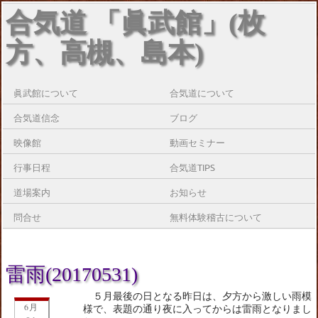
合気道 「眞武館」(枚
方、高槻、島本)
眞武館について
合気道について
合気道信念
ブログ
映像館
動画セミナー
行事日程
合気道TIPS
道場案内
お知らせ
問合せ
無料体験稽古について
雷雨(20170531)
５月最後の日となる昨日は、夕方から激しい雨模
6月
様で、表題の通り夜に入ってからは雷雨となりまし