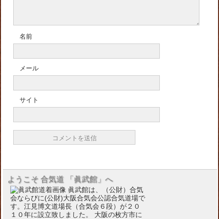
名前
メール
サイト
ようこそ 合気道 「眞武館」へ
眞武館は、（公財）合気
会ならびに(公財)大阪合気会公認合気道場で
す。江見博文道場長（合気会６段）が２０
１０年に設立致しました。 大阪の枚方市に