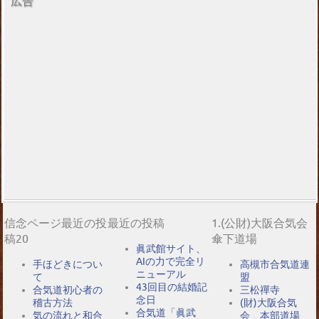
広告
信念ページ最近の投
最近の投稿
1.(公財)大阪合気会
稿20
傘下道場
眞武館サイト、
AIの力で完全リ
手ほどきについ
高槻市合気道連
ニューアル
て
盟
43回目の結婚記
合気道初心者の
三松禪寺
念日
稽古方法
(財)大阪合気
合気道「眞武
気の流れと和合
会 本部道場