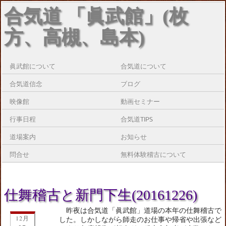
合気道 「眞武館」(枚
方、高槻、島本)
眞武館について
合気道について
合気道信念
ブログ
映像館
動画セミナー
行事日程
合気道TIPS
道場案内
お知らせ
問合せ
無料体験稽古について
仕舞稽古と新門下生(20161226)
昨夜は合気道「眞武館」道場の本年の仕舞稽古で
12月
した。しかしながら師走のお仕事や帰省や出張など