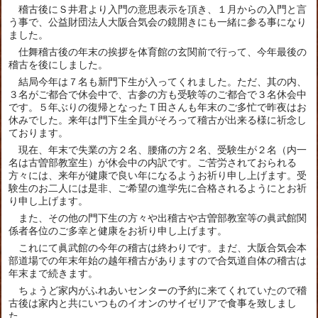
稽古後にＳ井君より入門の意思表示を頂き、１月からの入門と言
う事で、公益財団法人大阪合気会の鏡開きにも一緒に参る事になり
ました。
仕舞稽古後の年末の挨拶を体育館の玄関前で行って、今年最後の
稽古を後にしました。
結局今年は７名も新門下生が入ってくれました。ただ、其の内、
３名がご都合で休会中で、古参の方も受験等のご都合で３名休会中
です。５年ぶりの復帰となったＴ田さんも年末のご多忙で昨夜はお
休みでした。来年は門下生全員がそろって稽古が出来る様に祈念し
ております。
現在、年末で失業の方２名、腰痛の方２名、受験生が２名（内一
名は古曽部教室生）が休会中の内訳です。ご苦労されておられる
方々には、来年が健康で良い年になるようお祈り申し上げます。受
験生のお二人には是非、ご希望の進学先に合格されるようにとお祈
り申し上げます。
また、その他の門下生の方々や出稽古や古曽部教室等の眞武館関
係者各位のご多幸と健康をお祈り申し上げます。
これにて眞武館の今年の稽古は終わりです。まだ、大阪合気会本
部道場での年末年始の越年稽古がありますので合気道自体の稽古は
年末まで続きます。
ちょうど家内がふれあいセンターの予約に来てくれていたので稽
古後は家内と共にいつものイオンのサイゼリアで食事を致しまし
た。