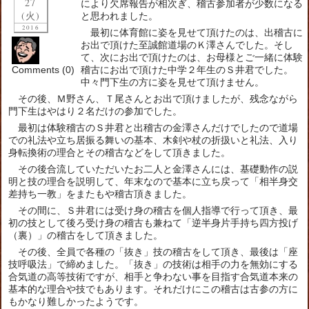
27
により欠席報告が相次ぎ、稽古参加者が少数になる
(火)
と思われました。
2016
最初に体育館に姿を見せて頂けたのは、出稽古に
お出で頂けた至誠館道場のＫ澤さんでした。そし
て、次にお出で頂けたのは、お母様とご一緒に体験
Comments (0)
稽古にお出で頂けた中学２年生のＳ井君でした。
中々門下生の方に姿を見せて頂けません。
その後、Ｍ野さん、Ｔ尾さんとお出で頂けましたが、残念ながら
門下生はやはり２名だけの参加でした。
最初は体験稽古のＳ井君と出稽古の金澤さんだけでしたので道場
での礼法や立ち居振る舞いの基本、木剣や杖の折扱いと礼法、入り
身転換術の理合とその稽古などをして頂きました。
その後合流していただいたお二人と金澤さんには、基礎動作の説
明と技の理合を説明して、年末なので基本に立ち戻って「相半身交
差持ち一教」をまたもや稽古頂きました。
その間に、Ｓ井君には受け身の稽古を個人指導で行って頂き、最
初の技として後ろ受け身の稽古も兼ねて「逆半身片手持ち四方投げ
（裏）」の稽古をして頂きました。
その後、全員で各種の「抜き」技の稽古をして頂き、最後は「座
技呼吸法」で締めました。「抜き」の技術は相手の力を無効にする
合気道の高等技術ですが、相手と争わない事を目指す合気道本来の
基本的な理合や技でもあります。それだけにこの稽古は古参の方に
もかなり難しかったようです。