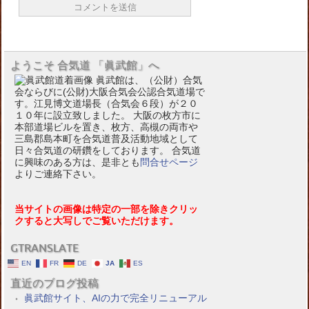
ようこそ 合気道 「眞武館」へ
眞武館は、（公財）合気
会ならびに(公財)大阪合気会公認合気道場で
す。江見博文道場長（合気会６段）が２０
１０年に設立致しました。 大阪の枚方市に
本部道場ビルを置き、枚方、高槻の両市や
三島郡島本町を合気道普及活動地域として
日々合気道の研鑽をしております。 合気道
に興味のある方は、是非とも
問合せページ
よりご連絡下さい。
当サイトの画像は特定の一部を除きクリッ
クすると大写しでご覧いただけます。
GTRANSLATE
EN
FR
DE
JA
ES
直近のブログ投稿
眞武館サイト、AIの力で完全リニューアル