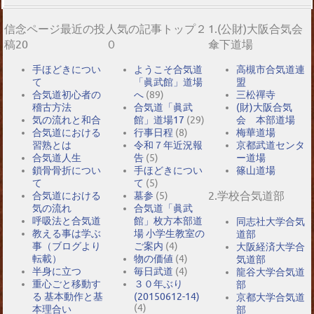
信念ページ最近の投
人気の記事トップ２
1.(公財)大阪合気会
稿20
０
傘下道場
手ほどきについ
ようこそ合気道
高槻市合気道連
て
「眞武館」道場
盟
合気道初心者の
へ
(89)
三松禪寺
稽古方法
合気道「眞武
(財)大阪合気
気の流れと和合
館」道場17
(29)
会 本部道場
合気道における
行事日程
(8)
梅華道場
習熟とは
令和７年近況報
京都武道センタ
合気道人生
告
(5)
ー道場
鎖骨骨折につい
手ほどきについ
篠山道場
て
て
(5)
2.学校合気道部
合気道における
墓参
(5)
気の流れ
合気道「眞武
呼吸法と合気道
館」枚方本部道
同志社大学合気
教える事は学ぶ
場 小学生教室の
道部
事（ブログより
ご案内
(4)
大阪経済大学合
転載）
物の価値
(4)
気道部
半身に立つ
毎日武道
(4)
龍谷大学合気道
重心ごと移動す
３０年ぶり
部
る 基本動作と基
(20150612-14)
京都大学合気道
(4)
本理合い
部