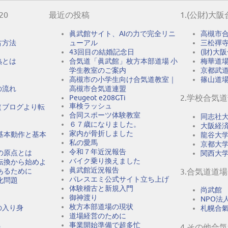
20
最近の投稿
1.(公財)大
眞武館サイト、AIの力で完全リニ
高槻市
古方法
ューアル
三松禪
43回目の結婚記念日
(財)大
熟とは
合気道「眞武館」枚方本部道場 小
梅華道
学生教室のご案内
京都武
高槻市の小学生向け合気道教室｜
篠山道
の流れ
高槻市合気道連盟
2.学校合気
Peugeot e208GTi
車検ラッシュ
（ブログより転
合同スポーツ体験教室
同志社
６７歳になりました。
大阪経
家内が骨折しました
基本動作と基本
龍谷大
私の愛馬
京都大
令和７年近況報告
の原点とは
関西大
バイク乗り換えました
転換から始めよ
眞武館近況報告
あるために
3.合気道道場
パレスエミ公式サイト立ち上げ
化問題
体験稽古と新規入門
尚武館
御神渡り
NPO法人A
枚方本部道場の現状
の入り身
札幌合
道場経営のために
事業開始準備で超多忙
う
4.その他合