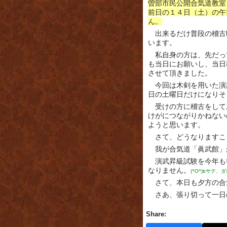
曽部市民公開合気道教室
前日の１４日（土）の午
ん。
出来るだけ普段の稽古
います。
私自身の方は、先だっ
も当日にお願いし、当日
させて頂きました。
今回は木剣を用いた演
日の土曜日だけになりそ
受けの方に稽古をして
けがにつながりかねない
ようと思います。
さて、どうなりますこ
我が合気道「眞武館」
演武昇級試験を今年も
なりません。
(^O^)bサテ
さて、本日も夕方の合
さあ、張り切って一日
Share: