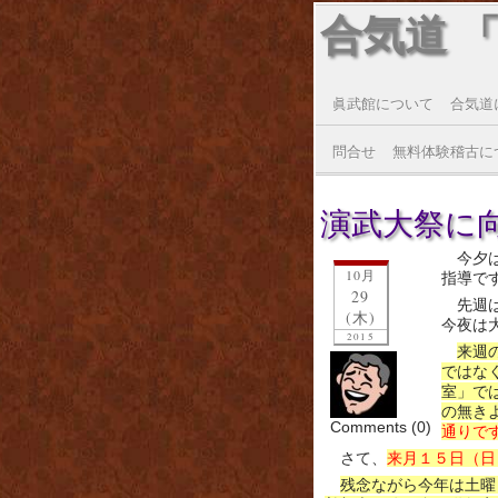
合気道 
眞武館について
合気道
問合せ
無料体験稽古に
演武大祭に向けて
今夕
10月
指導で
29
先週
(木)
今夜は
2015
来週
ではな
室」で
の無き
Comments (0)
通りで
さて、
来月１５日（日
残念ながら今年は土曜