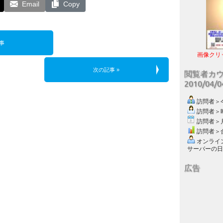
Email
Copy
事
画像クリ
次の記事 »
閲覧者カ
2010/04/
訪問者＞今日
訪問者＞昨日
訪問者＞月別
訪問者＞合計
オンライン数
サーバーの日付 :
広告