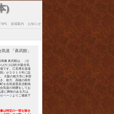
本)
IPS
道場案内
お知らせ
合気道 「眞武館」
眞武館は、（公
らびに(公財)大阪合気
場です。江見博文道場
段）が２０１０年に設
。 大阪の枚方市に本部
き、枚方、高槻の両市
町を合気道普及活動地
合気道の研鑽をしてお
気道に興味のある方は、
せページ
よりご連絡下
像は特定の一部を除き