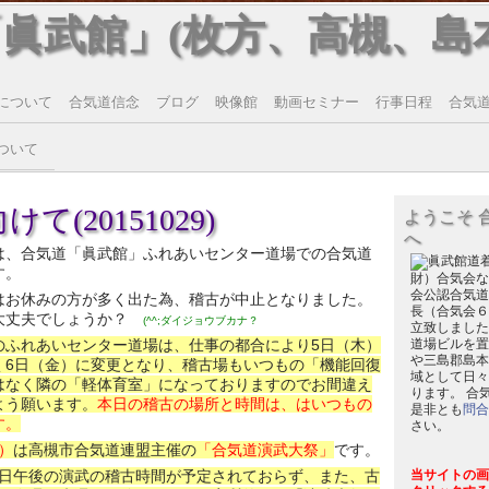
「眞武館」(枚方、高槻、島
について
合気道信念
ブログ
映像館
動画セミナー
行事日程
合気道T
ついて
(20151029)
ようこそ 
へ
は、合気道「眞武館」ふれあいセンター道場での合気道
す。
財）合気会な
会公認合気道
はお休みの方が多く出た為、稽古が中止となりました。
長（合気会６
大丈夫でしょうか？
(^^;ダイジョウブカナ？
立致しました
のふれあいセンター道場は、仕事の都合により5日（木）
道場ビルを置
や三島郡島本
く6日（金）に変更となり、稽古場もいつもの「機能回復
域として日々
はなく隣の「軽体育室」になっておりますのでお間違え
ります。 合
よう願います。
本日の稽古の場所と時間は、はいつもの
是非とも
問合
す。
さい。
）
は高槻市合気道連盟主催の
「合気道演武大祭」
です。
日午後の演武の稽古時間が予定されておらず、また、古
当サイトの画