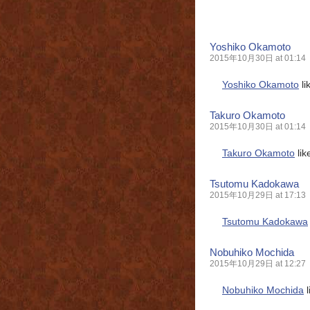
Yoshiko Okamoto
2015年10月30日 at 01:14
Yoshiko Okamoto
li
Takuro Okamoto
2015年10月30日 at 01:14
Takuro Okamoto
lik
Tsutomu Kadokawa
2015年10月29日 at 17:13
Tsutomu Kadokawa
Nobuhiko Mochida
2015年10月29日 at 12:27
Nobuhiko Mochida
l