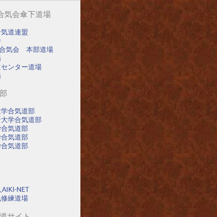
阪合気会傘下道場
合気道連盟
寺
阪合気会 本部道場
場
道センター道場
場
道部
大学合気道部
済大学合気道部
学合気道部
学合気道部
学合気道部
IKI-NET
氣修練道場
気道サイト