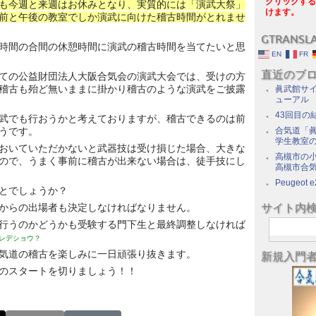
クリックする
も今週と来週はお休みとなり、実質的には「演武大祭」
けます。
前と午後の教室でしか演武に向けた稽古時間がとれませ
GTRANSL
時間の合間の休憩時間に演武の稽古時間を当てたいと思
EN
FR
直近のブ
ての公益財団法人大阪合気会の演武大会では、受けの方
稽古も殆ど無いままに掛かり稽古のような演武をご披露
眞武館サイ
ューアル
43回目の
武でも行おうかと考えておりますが、稽古できるのは前
うです。
合気道「眞
学生教室
おいていただかないと武器技は受け損じた場合、大きな
高槻市の
ので、うまく事前に稽古が出来ない場合は、徒手技にし
高槻市合
Peugeot e
とでしょうか？
サイト内
からの出場者も決定しなければなりません。
行うのかどうかも受験する門下生と最終調整しなければ
、ダレデショウ？
気道の稽古を楽しみに一日頑張り抜きます。
新規入門
のスタートを切りましょう！！