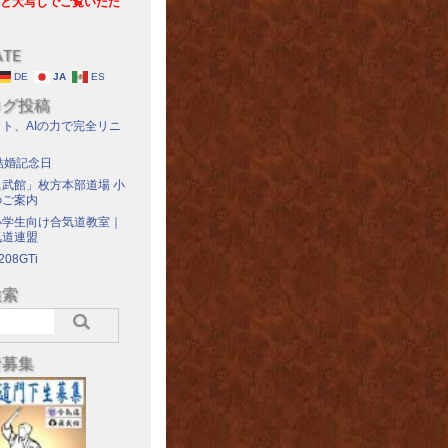
と大写しでご覧いただ
ATE
DE
JA
ES
ログ投稿
ト、AIの力で完全リニ
結婚記念日
武館」枚方本部道場 小
のご案内
小学生向け合気道教室｜
気道連盟
208GTi
検索
者募集