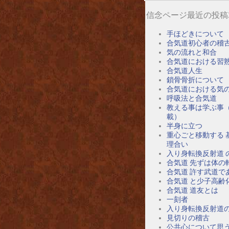
信念ページ最近の投稿
手ほどきについて
合気道初心者の稽
気の流れと和合
合気道における習
合気道人生
鎖骨骨折について
合気道における気
呼吸法と合気道
教える事は学ぶ事
載）
半身に立つ
重心ごと移動する 
理合い
入り身転換反射道 
合気道 先ずは体の
合気道 許す武道で
合気道 と少子高齢
合気道 道友とは
一刻者
入り身転換反射道
見切りの稽古
公共心について思