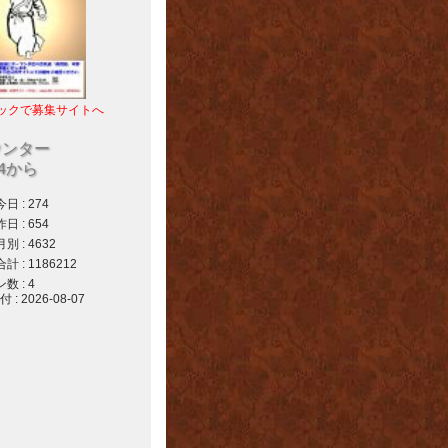
ックで募集サイトへ
ウンター
04から
 : 274
 : 654
 : 4632
 : 1186212
 : 4
 2026-08-07