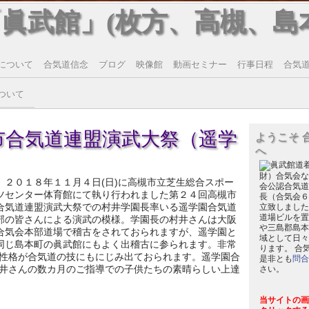
「眞武館」(枚方、高槻、島
について
合気道信念
ブログ
映像館
動画セミナー
行事日程
合気道T
ついて
市合気道連盟演武大祭（遥学
ようこそ 
へ
財）合気会な
２０１８年１１月４日(日)に高槻市立芝生総合スポー
会公認合気道
ツセンター体育館にて執り行われました第２４回高槻市
長（合気会６
合気道連盟演武大祭での村井学園長率いる遥学園合気道
立致しました
道場ビルを置
部の皆さんによる演武の模様。学園長の村井さんは大阪
や三島郡島本
合気会本部道場で稽古をされておられますが、遥学園と
域として日々
同じ島本町の眞武館にもよく出稽古に参られます。非常
ります。 合
性格が合気道の技にもにじみ出ておられます。遥学園合
是非とも
問合
井さんの数カ月のご指導での子供たちの素晴らしい上達
さい。
当サイトの画