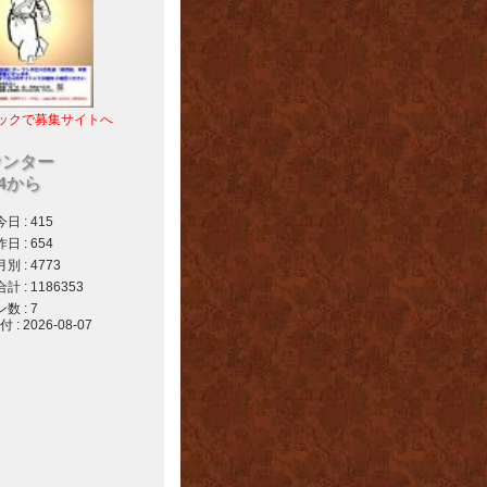
ックで募集サイトへ
ウンター
04から
 : 415
 : 654
 : 4773
 : 1186353
 : 7
 2026-08-07