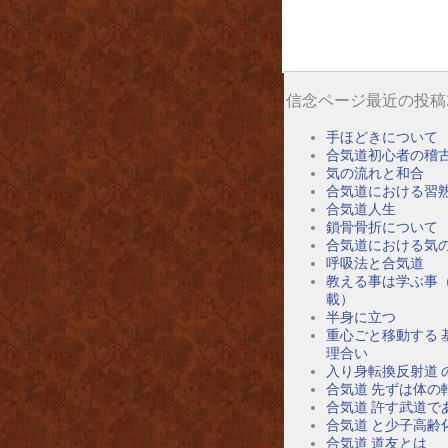
信念ページ最近の投稿
手ほどきについて
合気道初心者の稽
気の流れと和合
合気道における習
合気道人生
鎖骨骨折について
合気道における気
呼吸法と合気道
教える事は学ぶ事
載）
半身に立つ
重心ごと移動する 
理合い
入り身転換反射道 
合気道 先ずは体の
合気道 許す武道で
合気道 と少子高齢
合気道 道友とは