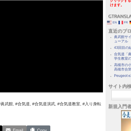
クリックする
けます。
GTRANSL
EN
FR
直近のブ
眞武館サイ
ューアル
43回目の
合気道「眞
学生教室
高槻市の
高槻市合
Peugeot e
サイト内
, #眞武館, #合気道, #合気道演武, #合気道教室, #入り身転
新規入門
Email
Copy