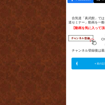
合気道「眞武館」では、Y
道セミナー」動画を一般
【動画を気に入って頂
C
チャンネル登録後は最
« 前の記