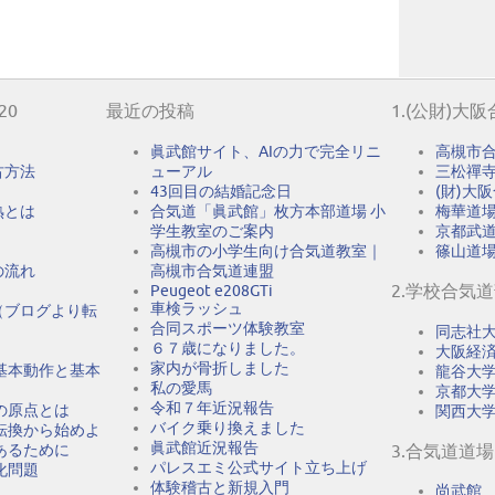
20
最近の投稿
1.(公財)大
眞武館サイト、AIの力で完全リニ
高槻市
古方法
ューアル
三松禪
43回目の結婚記念日
(財)大
熟とは
合気道「眞武館」枚方本部道場 小
梅華道
学生教室のご案内
京都武
高槻市の小学生向け合気道教室｜
篠山道
の流れ
高槻市合気道連盟
2.学校合気
Peugeot e208GTi
車検ラッシュ
（ブログより転
合同スポーツ体験教室
同志社
６７歳になりました。
大阪経
家内が骨折しました
基本動作と基本
龍谷大
私の愛馬
京都大
令和７年近況報告
の原点とは
関西大
バイク乗り換えました
転換から始めよ
眞武館近況報告
あるために
3.合気道道場
パレスエミ公式サイト立ち上げ
化問題
体験稽古と新規入門
尚武館