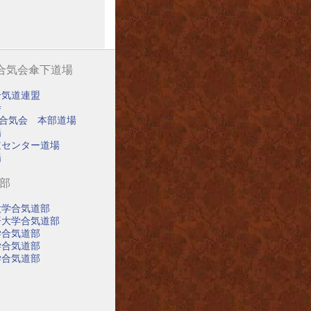
阪合気会傘下道場
合気道連盟
寺
阪合気会 本部道場
場
道センター道場
場
道部
大学合気道部
済大学合気道部
学合気道部
学合気道部
学合気道部