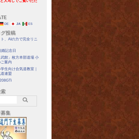
と大写しでご覧いただ
ATE
DE
JA
ES
ログ投稿
ト、AIの力で完全リニ
結婚記念日
武館」枚方本部道場 小
のご案内
小学生向け合気道教室｜
気道連盟
208GTi
検索
者募集