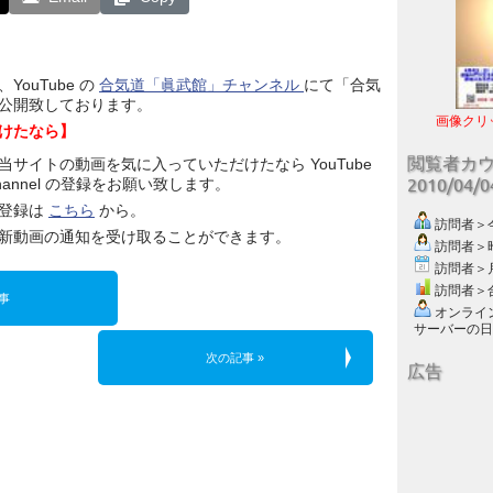
ouTube の
合気道「眞武館」チャンネル
にて「合気
公開致しております。
画像クリ
けたなら】
閲覧者カ
当サイトの動画を気に入っていただけたなら YouTube
hannel の登録をお願い致します。
2010/04/
登録は
こちら
から。
訪問者＞今日
新動画の通知を受け取ることができます。
訪問者＞昨日
訪問者＞月別
訪問者＞合計
事
オンライン数
サーバーの日付 :
次の記事 »
広告