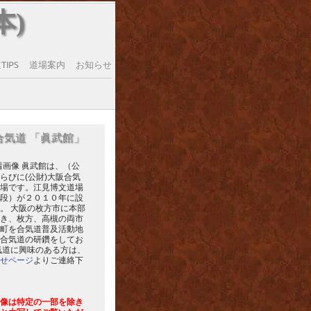
本)
IPS
道場案内
お知らせ
合気道 「眞武館」
眞武館は、（公
らびに(公財)大阪合気
場です。江見博文道場
段）が２０１０年に設
。 大阪の枚方市に本部
き、枚方、高槻の両市
町を合気道普及活動地
合気道の研鑽をしてお
気道に興味のある方は、
せページ
よりご連絡下
像は特定の一部を除き