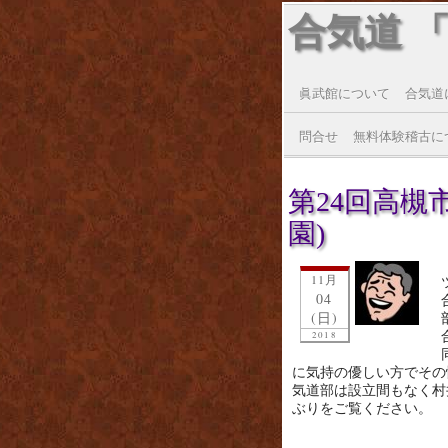
合気道 
眞武館について
合気道
問合せ
無料体験稽古に
第24回高槻
園)
11月
04
(日)
2018
に気持の優しい方でその
気道部は設立間もなく村
ぶりをご覧ください。