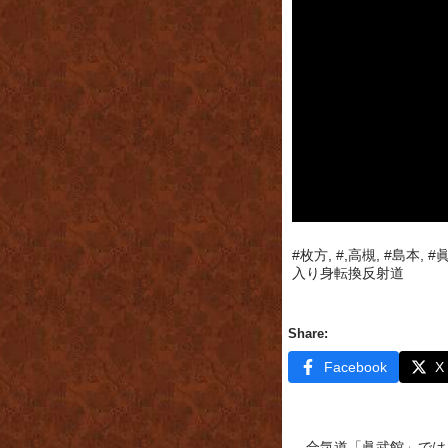
#枚方, #,高槻, #島本, 
入り身転換反射道
Share:
Facebook
X
合気道「眞武館」では、Y