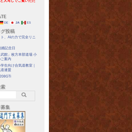
と大写しでご覧いただ
ATE
DE
JA
ES
ログ投稿
ト、AIの力で完全リニ
結婚記念日
武館」枚方本部道場 小
のご案内
小学生向け合気道教室｜
気道連盟
208GTi
検索
者募集