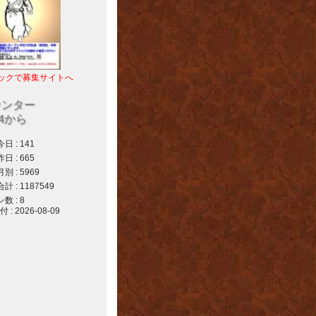
ックで募集サイトへ
ウンター
04から
 : 141
 : 665
 : 5969
 : 1187549
 : 8
 2026-08-09