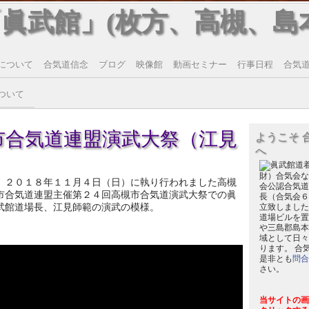
「眞武館」(枚方、高槻、島
について
合気道信念
ブログ
映像館
動画セミナー
行事日程
合気道T
ついて
市合気道連盟演武大祭（江見
ようこそ 
へ
財）合気会な
２０１８年１１月４日（日）に執り行われました高槻
会公認合気道
市合気道連盟主催第２４回高槻市合気道演武大祭での眞
長（合気会６
武館道場長、江見師範の演武の模様。
立致しました
道場ビルを置
や三島郡島本
域として日々
ります。 合
是非とも
問合
さい。
当サイトの画