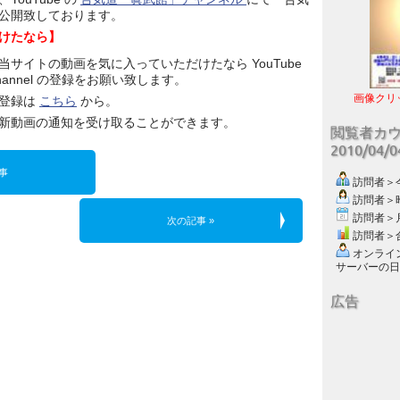
公開致しております。
けたなら】
当サイトの動画を気に入っていただけたなら YouTube
hannel の登録をお願い致します。
画像クリ
登録は
こちら
から。
新動画の通知を受け取ることができます。
閲覧者カ
2010/04/
事
訪問者＞今日
訪問者＞昨日
訪問者＞月別
次の記事 »
訪問者＞合計
オンライン数
サーバーの日付 :
広告