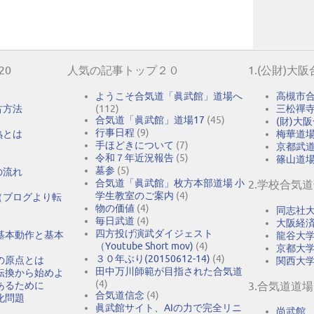
20
人気の記事トップ２０
1.(公財)大
ようこそ合気道「眞武館」道場へ
高槻市
古方法
(112)
三松禪
合気道「眞武館」道場17
(45)
(財)大
行事日程
(9)
熟とは
梅華道
手ほどきについて
(7)
京都武
令和７年近況報告
(5)
篠山道
墓参
(5)
の流れ
合気道「眞武館」枚方本部道場 小
2.学校合気
学生教室のご案内
(4)
（ブログより転
物の価値
(4)
同志社
毎日武道
(4)
大阪経
四方投げ演武ダイジェスト
基本動作と基本
龍谷大
（Youtube Short mov)
(4)
京都大
３０年ぶり(20150612-14)
(4)
の原点とは
関西大
田中万川師範が目指された合気道
転換から始めよ
(4)
あるために
3.合気道道場
合気道信念
(4)
化問題
眞武館サイト、AIの力で完全リニ
尚武館