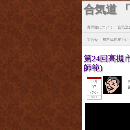
合気道 
眞武館について
合気道
問合せ
無料体験稽古に
第24回高槻
師範)
11月
07
(水)
2018