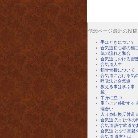
信念ページ最近の投稿
手ほどきについて
合気道初心者の稽
気の流れと和合
合気道における習
合気道人生
鎖骨骨折について
合気道における気
呼吸法と合気道
教える事は学ぶ事
載）
半身に立つ
重心ごと移動する 
理合い
入り身転換反射道 
合気道 先ずは体の
合気道 許す武道で
合気道 と少子高齢
合気道 道友とは