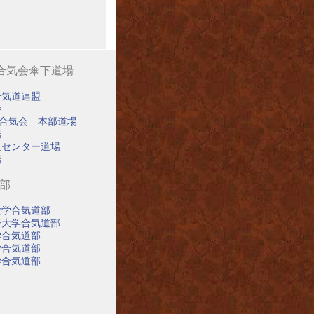
阪合気会傘下道場
合気道連盟
寺
阪合気会 本部道場
場
道センター道場
場
道部
大学合気道部
済大学合気道部
学合気道部
学合気道部
学合気道部