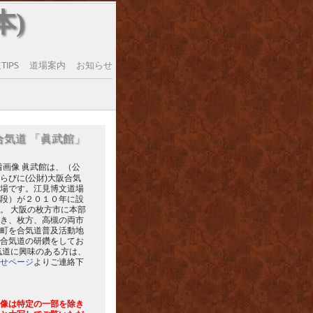
本)
IPS
道場案内
お知らせ
合気道 「眞武館」
眞武館は、（公
らびに(公財)大阪合気
場です。江見博文道場
段）が２０１０年に設
。 大阪の枚方市に本部
き、枚方、高槻の両市
町を合気道普及活動地
合気道の研鑽をしてお
気道に興味のある方は、
せページ
よりご連絡下
像は特定の一部を除き