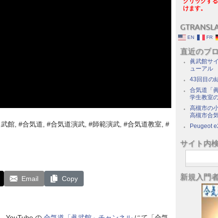
クリックする
けます。
GTRANSL
EN
FR
直近のブ
眞武館サイ
ューアル
43回目の
合気道「眞
学生教室
高槻市の
高槻市合
#眞武館, #合気道, #合気道演武, #師範演武, #合気道教室, #
Peugeot e
サイト内
新規入門
Email
Copy
ouTube の
合気道「眞武館」チャンネル
にて「合気