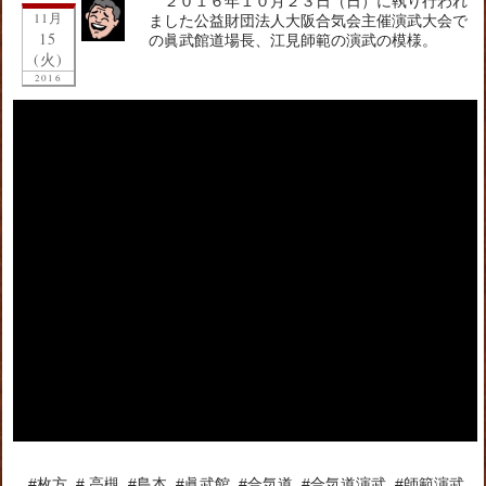
２０１６年１０月２３日（日）に執り行われ
11月
ました公益財団法人大阪合気会主催演武大会で
15
の眞武館道場長、江見師範の演武の模様。
(火)
2016
#枚方, #,高槻, #島本, #眞武館, #合気道, #合気道演武, #師範演武,