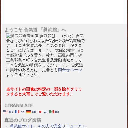
ようこそ 合気道 「眞武館」へ
眞武館は、（公財）合気
会ならびに(公財)大阪合気会公認合気道場で
す。江見博文道場長（合気会６段）が２０
１０年に設立致しました。 大阪の枚方市に
本部道場ビルを置き、枚方、高槻の両市や
三島郡島本町を合気道普及活動地域として
日々合気道の研鑽をしております。 合気道
に興味のある方は、是非とも
問合せページ
よりご連絡下さい。
当サイトの画像は特定の一部を除きクリッ
クすると大写しでご覧いただけます。
GTRANSLATE
EN
FR
DE
JA
ES
直近のブログ投稿
眞武館サイト、AIの力で完全リニューアル