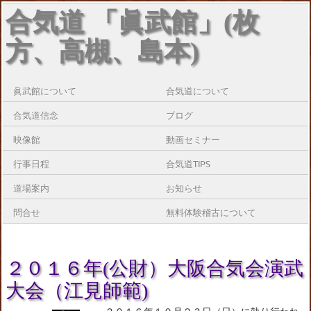
合気道 「眞武館」(枚
方、高槻、島本)
眞武館について
合気道について
合気道信念
ブログ
映像館
動画セミナー
行事日程
合気道TIPS
道場案内
お知らせ
問合せ
無料体験稽古について
２０１６年(公財）大阪合気会演武
大会（江見師範)