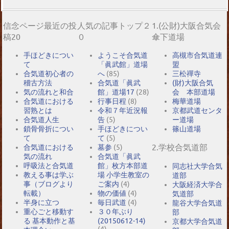
信念ページ最近の投
人気の記事トップ２
1.(公財)大阪合気会
稿20
０
傘下道場
手ほどきについ
ようこそ合気道
高槻市合気道連
て
「眞武館」道場
盟
合気道初心者の
へ
(85)
三松禪寺
稽古方法
合気道「眞武
(財)大阪合気
気の流れと和合
館」道場17
(28)
会 本部道場
合気道における
行事日程
(8)
梅華道場
習熟とは
令和７年近況報
京都武道センタ
合気道人生
告
(5)
ー道場
鎖骨骨折につい
手ほどきについ
篠山道場
て
て
(5)
2.学校合気道部
合気道における
墓参
(5)
気の流れ
合気道「眞武
呼吸法と合気道
館」枚方本部道
同志社大学合気
教える事は学ぶ
場 小学生教室の
道部
事（ブログより
ご案内
(4)
大阪経済大学合
転載）
物の価値
(4)
気道部
半身に立つ
毎日武道
(4)
龍谷大学合気道
重心ごと移動す
３０年ぶり
部
る 基本動作と基
(20150612-14)
京都大学合気道