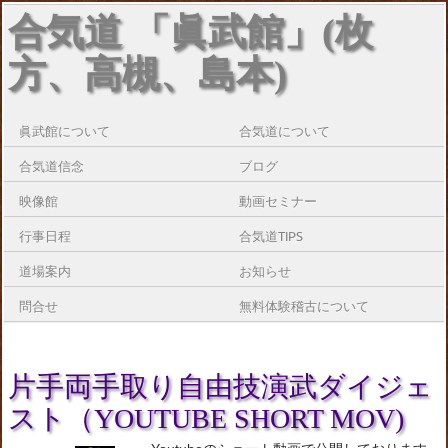
合気道 「眞武館」(枚
方、高槻、島本)
眞武館について
合気道について
合気道信念
ブログ
映像館
動画セミナー
行事日程
合気道TIPS
道場案内
お知らせ
問合せ
無料体験稽古について
片手両手取り自由技演武ダイジェ
スト（YOUTUBE SHORT MOV)