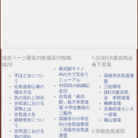
信念ページ最近の投
最近の投稿
1.(公財)大阪合気会
稿20
傘下道場
眞武館サイト、
AIの力で完全リ
手ほどきについ
高槻市合気道連
ニューアル
て
盟
43回目の結婚記
合気道初心者の
三松禪寺
念日
稽古方法
(財)大阪合気
合気道「眞武
気の流れと和合
会 本部道場
館」枚方本部道
合気道における
梅華道場
場 小学生教室の
習熟とは
京都武道センタ
ご案内
合気道人生
ー道場
高槻市の小学生
鎖骨骨折につい
篠山道場
向け合気道教室
て
｜高槻市合気道
2.学校合気道部
合気道における
連盟
気の流れ