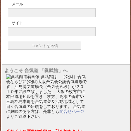
メール
サイト
ようこそ 合気道 「眞武館」へ
眞武館は、（公財）合気
会ならびに(公財)大阪合気会公認合気道場で
す。江見博文道場長（合気会６段）が２０
１０年に設立致しました。 大阪の枚方市に
本部道場ビルを置き、枚方、高槻の両市や
三島郡島本町を合気道普及活動地域として
日々合気道の研鑽をしております。 合気道
に興味のある方は、是非とも
問合せページ
よりご連絡下さい。