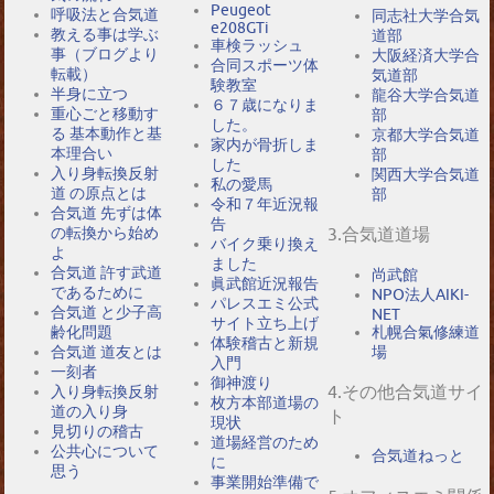
Peugeot
呼吸法と合気道
同志社大学合気
e208GTi
教える事は学ぶ
道部
車検ラッシュ
事（ブログより
大阪経済大学合
合同スポーツ体
転載）
気道部
験教室
半身に立つ
龍谷大学合気道
６７歳になりま
重心ごと移動す
部
した。
る 基本動作と基
京都大学合気道
家内が骨折しま
本理合い
部
した
入り身転換反射
関西大学合気道
私の愛馬
道 の原点とは
部
令和７年近況報
合気道 先ずは体
告
の転換から始め
3.合気道道場
バイク乗り換え
よ
ました
合気道 許す武道
尚武館
眞武館近況報告
であるために
NPO法人AIKI-
パレスエミ公式
合気道 と少子高
NET
サイト立ち上げ
札幌合氣修練道
齢化問題
体験稽古と新規
場
合気道 道友とは
入門
一刻者
御神渡り
4.その他合気道サイ
入り身転換反射
枚方本部道場の
道の入り身
ト
現状
見切りの稽古
道場経営のため
公共心について
合気道ねっと
に
思う
事業開始準備で