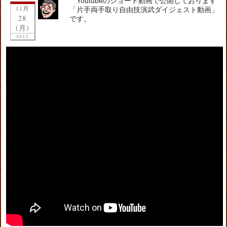
Youtubeのショート動画で公開しております
11月
「片手両手取り自由技演武ダイジェスト動画」
28
です。
(月)
2022