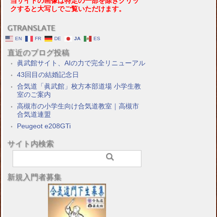
当サイトの画像は特定の一部を除きクリッ
クすると大写しでご覧いただけます。
GTRANSLATE
EN
FR
DE
JA
ES
直近のブログ投稿
眞武館サイト、AIの力で完全リニューアル
43回目の結婚記念日
合気道「眞武館」枚方本部道場 小学生教
室のご案内
高槻市の小学生向け合気道教室｜高槻市
合気道連盟
Peugeot e208GTi
サイト内検索
新規入門者募集