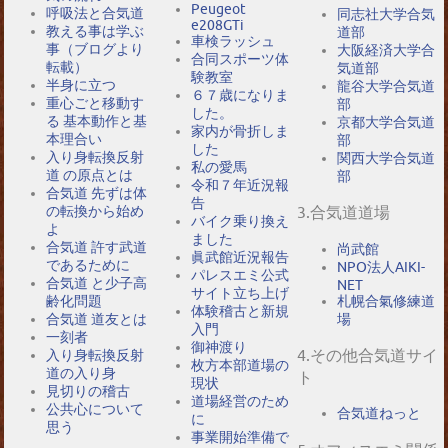
Peugeot
呼吸法と合気道
同志社大学合気
e208GTi
教える事は学ぶ
道部
車検ラッシュ
事（ブログより
大阪経済大学合
合同スポーツ体
転載）
気道部
験教室
半身に立つ
龍谷大学合気道
６７歳になりま
重心ごと移動す
部
した。
る 基本動作と基
京都大学合気道
家内が骨折しま
本理合い
部
した
入り身転換反射
関西大学合気道
私の愛馬
道 の原点とは
部
令和７年近況報
合気道 先ずは体
告
の転換から始め
3.合気道道場
バイク乗り換え
よ
ました
合気道 許す武道
尚武館
眞武館近況報告
であるために
NPO法人AIKI-
パレスエミ公式
合気道 と少子高
NET
サイト立ち上げ
札幌合氣修練道
齢化問題
体験稽古と新規
場
合気道 道友とは
入門
一刻者
御神渡り
4.その他合気道サイ
入り身転換反射
枚方本部道場の
道の入り身
ト
現状
見切りの稽古
道場経営のため
公共心について
合気道ねっと
に
思う
事業開始準備で