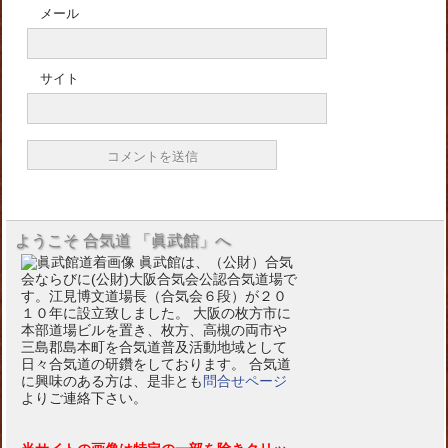
メール
サイト
ようこそ 合気道 「眞武館」へ
眞武館は、（公財）合気
会ならびに(公財)大阪合気会公認合気道場で
す。江見博文道場長（合気会６段）が２０
１０年に設立致しました。 大阪の枚方市に
本部道場ビルを置き、枚方、高槻の両市や
三島郡島本町を合気道普及活動地域として
日々合気道の研鑽をしております。 合気道
に興味のある方は、是非とも
問合せページ
よりご連絡下さい。