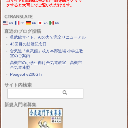
当サイトの画像は特定の一部を除きクリッ
クすると大写しでご覧いただけます。
GTRANSLATE
EN
FR
DE
JA
ES
直近のブログ投稿
眞武館サイト、AIの力で完全リニューアル
43回目の結婚記念日
合気道「眞武館」枚方本部道場 小学生教
室のご案内
高槻市の小学生向け合気道教室｜高槻市
合気道連盟
Peugeot e208GTi
サイト内検索
新規入門者募集