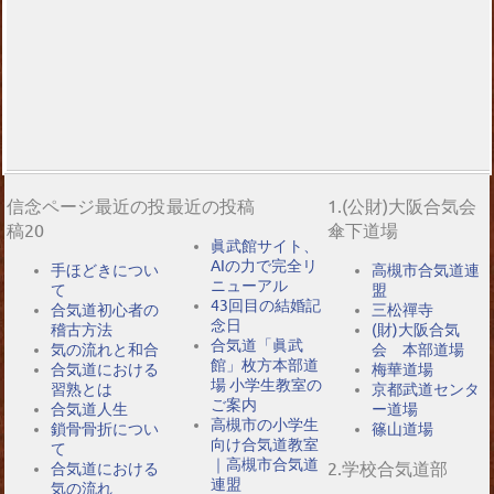
信念ページ最近の投
最近の投稿
1.(公財)大阪合気会
稿20
傘下道場
眞武館サイト、
AIの力で完全リ
手ほどきについ
高槻市合気道連
ニューアル
て
盟
43回目の結婚記
合気道初心者の
三松禪寺
念日
稽古方法
(財)大阪合気
合気道「眞武
気の流れと和合
会 本部道場
館」枚方本部道
合気道における
梅華道場
場 小学生教室の
習熟とは
京都武道センタ
ご案内
合気道人生
ー道場
高槻市の小学生
鎖骨骨折につい
篠山道場
向け合気道教室
て
｜高槻市合気道
2.学校合気道部
合気道における
連盟
気の流れ