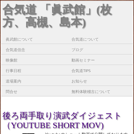
合気道 「眞武館」(枚
方、高槻、島本)
眞武館について
合気道について
合気道信念
ブログ
映像館
動画セミナー
行事日程
合気道TIPS
道場案内
お知らせ
問合せ
無料体験稽古について
後ろ両手取り演武ダイジェスト
（YOUTUBE SHORT MOV)